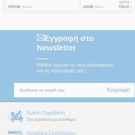
WATTS
€
672,00
€
20,89
€
24,10
€
819,00
€
35,10
€
40
Εγγραφή στο
Newsletter
Μάθετε πρώτοι τις νέες κυκλοφορίες
και τις προσφορές μας!
Εγγραφή
Άμεση Παράδοση
Στα προϊόντα με απόθεμα
Ασφάλεια Συναλλαγών