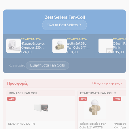
Best Sellers Fan-Coil
Όλα τα Best Sellers
ΕΞΑΡΤΉΜΑΤΑ FAN COILS
ΕΞΑΡΤΉΜΑΤΑ FAN COILS
Ηλεκτροθερμικος
Δίοδη βαλβίδα
Οθόνη Fan 
Κινητήρας 230V/
Fan Coils 3/4''
Phnix
NC WATTS
WATTS
€
24,10
€
18,90
€
95,00
Εξαρτήματα Fan Coils
Κατηγορίες:
Προσφορές
Όλες οι προσφορές ›
ΜΟΝΆΔΕΣ FAN COIL
ΕΞΑΡΤΉΜΑΤΑ FAN COILS
-18%
-40%
-40%
SLR AIR 400 DC TR
Τρίοδη βαλβίδα Fan
Ηλεκτροθερ
Coils 1/2'' WATTS
Κινητήρας 