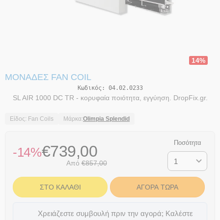
14%
ΜΟΝΆΔΕΣ FAN COIL
Κωδικός:
04.02.0233
SL AIR 1000 DC TR - κορυφαία ποιότητα, εγγύηση. DropFix.gr.
Είδος: Fan Coils
Μάρκα:
Olimpia Splendid
Ποσότητα
€
739,00
-14%
Από
€
857,00
ΣΤΟ ΚΑΛΆΘΙ
ΑΓΟΡΆ ΤΏΡΑ
Χρειάζεστε συμβουλή πριν την αγορά; Καλέστε