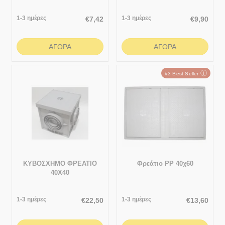
1-3 ημέρες
1-3 ημέρες
€
7,42
€
9,90
ΑΓΟΡΆ
ΑΓΟΡΆ
ⓘ
#3 Best Seller
ΚΥΒΟΣΧΗΜΟ ΦΡΕΑΤΙΟ
Φρεάτιο PP 40χ60
40Χ40
1-3 ημέρες
1-3 ημέρες
€
22,50
€
13,60