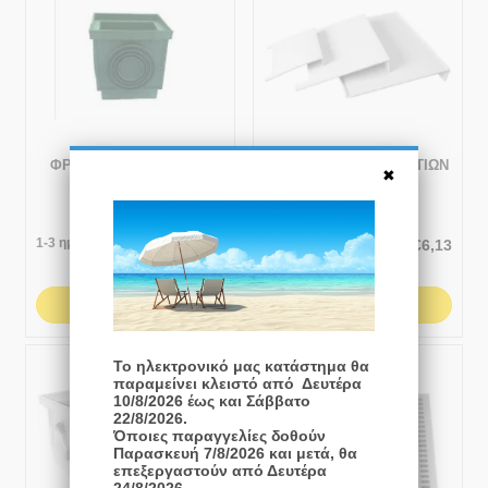
ΦΡΕΑΤΙΑ ΡΡ - ΠΡΑΣΙΝΑ
ΟΣΜΟΠΑΓΙΔΕΣ ΦΡΕΑΤΙΩΝ
292x292
345x350
1-3 ημέρες
Άμεσα
διαθέσιμο
€
12,78
€
6,13
ΑΓΟΡΆ
ΑΓΟΡΆ
Το ηλεκτρονικό μας κατάστημα θα
παραμείνει κλειστό από Δευτέρα
10/8/2026 έως και Σάββατο
22/8/2026.
Όποιες παραγγελίες δοθούν
Παρασκευή 7/8/2026 και μετά, θα
επεξεργαστούν από Δευτέρα