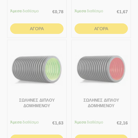
ΤΟΙΧΩΜΑΤΟΣ ΠΡΟΣΤΑΣΙΑΣ
ΚΑΛΩΔΙΩΝ 1 ΜΕΤΡΟ
Άμεσα
διαθέσιμο
Άμεσα
διαθέσιμο
50/39.8
€
0,78
€
1,67
ΑΓΟΡΆ
ΑΓΟΡΆ
ΣΩΛΗΝΕΣ ΔΙΠΛΟΥ
ΣΩΛΗΝΕΣ ΔΙΠΛΟΥ
ΔΟΜΗΜΕΝΟΥ
ΔΟΜΗΜΕΝΟΥ
ΤΟΙΧΩΜΑΤΟΣ
ΤΟΙΧΩΜΑΤΟΣ ΠΡΟΣΤΑΣΙΑΣ
ΑΠΟΣΤΡΑΓΓΙΣΗΣ ΕΔΑΦΩΝ
ΚΑΛΩΔΙΩΝ 1 ΜΕΤΡΟ 63/51
Άμεσα
διαθέσιμο
1 ΜΕΤΡΟ 63/47
Άμεσα
διαθέσιμο
€
1,63
€
2,16