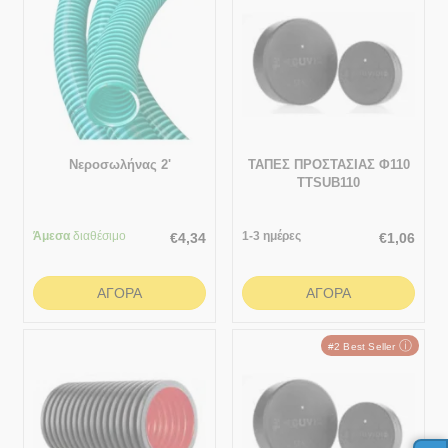
Νεροσωλήνας 2'
ΤΑΠΕΣ ΠΡΟΣΤΑΣΙΑΣ Φ110
TTSUB110
Άμεσα
διαθέσιμο
1-3 ημέρες
€
4,34
€
1,06
ΑΓΟΡΆ
ΑΓΟΡΆ
ⓘ
#2 Best Seller