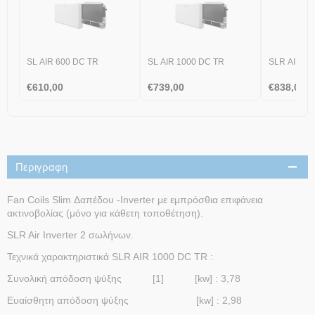
SL AIR 600 DC TR
SL AIR 1000 DC TR
SLR AIR 60
€
610,00
€
739,00
€
838,00
Περιγραφη
Fan Coils Slim Δαπέδου -Inverter με εμπρόσθια επιφάνεια
ακτινοβολίας (μόνο για κάθετη τοποθέτηση).
SLR Air Inverter 2 σωλήνων.
Τεχνικά χαρακτηριστικά SLR AIR 1000 DC TR :
Συνολική απόδοση ψύξης [1] [kw] : 3,78
Ευαίσθητη απόδοση ψύξης [kw] : 2,98