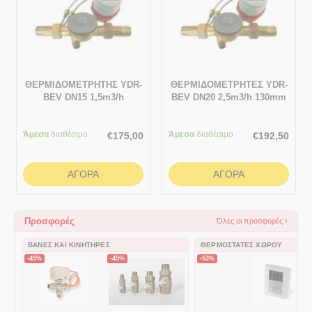
ΘΕΡΜΙΔΟΜΕΤΡΗΤΗΣ YDR-
ΘΕΡΜΙΔΟΜΕΤΡΗΤΕΣ YDR-
BEV DN15 1,5m3/h
BEV DN20 2,5m3/h 130mm
MBUS με ρακόρ 3⁄4"
Άμεσα
διαθέσιμο
Άμεσα
διαθέσιμο
€
175,00
€
192,50
ΑΓΟΡΆ
ΑΓΟΡΆ
Προσφορές
Όλες οι προσφορές ›
ΒΆΝΕΣ ΚΑΙ ΚΙΝΗΤΉΡΕΣ
ΘΕΡΜΟΣΤΆΤΕΣ ΧΏΡΟΥ
-45%
-45%
-53%