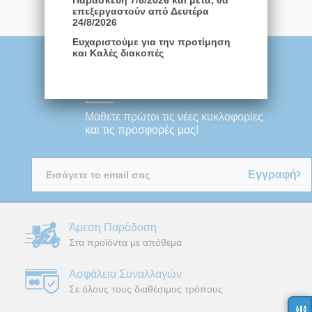
Παρασκευή 7/8/2026 και μετά, θα
επεξεργαστούν από Δευτέρα
24/8/2026
Ευχαριστούμε για την προτίμηση
Εγγραφή στο
και Καλές διακοπές
Newsletter
Μάθετε πρώτοι τις νέες κυκλοφορίες
και τις προσφορές μας!
Εγγραφή
Άμεση Παράδοση
Στα προϊόντα με απόθεμα
Ασφάλεια Συναλλαγών
Σε όλους τους διαθέσιμος τρόπους