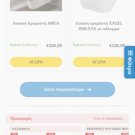
Λεκανη Κρεμαστή ΑΜΕΑ
Λεκάνη κρεμαστή EXCEL
RIMLESS με κάλυμμα
Άμεσα
διαθέσιμο
Άμεσα
διαθέσιμο
€
330,00
€
130,00
Φίλτρα
ΑΓΟΡΆ
ΑΓΟΡΆ
Δείτε περισσότερα
➡
Προσφορές
Όλες οι προσφορές ›
ΚΑΖΑΝΆΚΙΑ
ΜΠΑΤΑΡΊΕΣ ΚΟΥΖΊΝΑΣ-ΝΕΡΟΧ
-3%
-27%
-19%
-57%