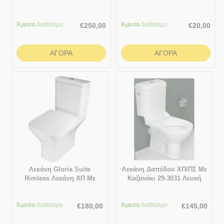
43x36.4cm Λευκό
Άμεσα
διαθέσιμο
Άμεσα
διαθέσιμο
€
250,00
€
20,00
ΑΓΟΡΆ
ΑΓΟΡΆ
Λεκάνη Gloria Suite
Λεκάνη Δαπέδου ΧΠ/ΠΣ Με
Rimless Λεκάνη ΧΠ Με
Καζανάκι 29-3031 Λευκή
Καζανάκι Και Κάλυμμα Soft
66×38 εκ. Gloria Apolo
Close 77-8594
Άμεσα
διαθέσιμο
Άμεσα
διαθέσιμο
€
180,00
€
145,00