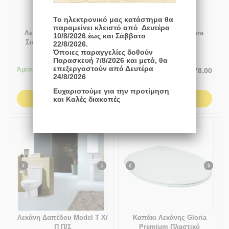
Το ηλεκτρονικό μας κατάστημα θα
παραμείνει κλειστό από Δευτέρα
Λεκάνη Δαπέδου Κάτω
Λεκάνη Δαπέδου Dora
10/8/2026 έως και Σάββατο
Σιφώνι με Καζανάκι με
Rimless ΧΠ/ΠΣ
22/8/2026.
Κάλυμμα Soft Close
Όποιες παραγγελίες δοθούν
Παρασκευή 7/8/2026 και μετά, θα
Πλαστικό Huida Miranda
επεξεργαστούν από Δευτέρα
Άμεσα
διαθέσιμο
Άμεσα
διαθέσιμο
€
250,00
€
178,00
24/8/2026
Ευχαριστούμε για την προτίμηση
ΑΓΟΡΆ
ΑΓΟΡΆ
και Καλές διακοπές
Λεκάνη Δαπέδου Model T Χ/
Καπάκι Λεκάνης Gloria
Π Π/Σ
Premium Πλαστικό