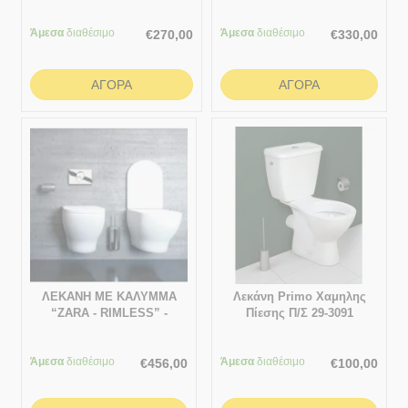
S/C Με Καζανάκι 64X36 εκ.
Rimless
Άμεσα
διαθέσιμο
Άμεσα
διαθέσιμο
€
270,00
€
330,00
ΑΓΟΡΆ
ΑΓΟΡΆ
ΛΕΚΑΝΗ ΜΕ ΚΑΛΥΜΜΑ
Λεκάνη Primo Χαμηλης
“ZARA - RIMLESS” -
Πίεσης Π/Σ 29-3091
ΜΑΥΡΗ ΜΑΤ WK-MD05/B
Άμεσα
διαθέσιμο
Άμεσα
διαθέσιμο
€
456,00
€
100,00