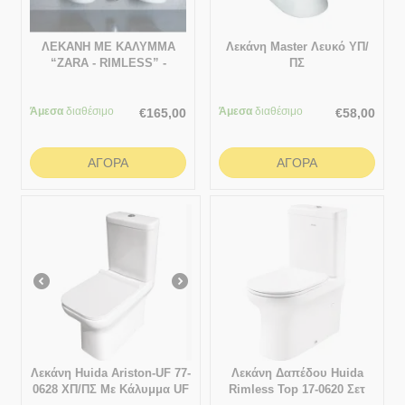
ΛΕΚΑΝΗ ΜΕ ΚΑΛΥΜΜΑ
Λεκάνη Master Λευκό ΥΠ/
“ZARA - RIMLESS” -
ΠΣ
ΛΕΥΚΗ ΜΑΤ WK-MD05/W
Άμεσα
διαθέσιμο
Άμεσα
διαθέσιμο
€
165,00
€
58,00
ΑΓΟΡΆ
ΑΓΟΡΆ
Λεκάνη Huida Ariston-UF 77-
Λεκάνη Δαπέδου Huida
0628 ΧΠ/ΠΣ Με Κάλυμμα UF
Rimless Top 17-0620 Σετ