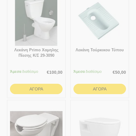
Λεκάνη Primo Χαμηλης
Λεκάνη Τούρκικου Τύπου
Πίεσης Κ/Σ 29-3090
Άμεσα
διαθέσιμο
Άμεσα
διαθέσιμο
€
100,00
€
50,00
ΑΓΟΡΆ
ΑΓΟΡΆ