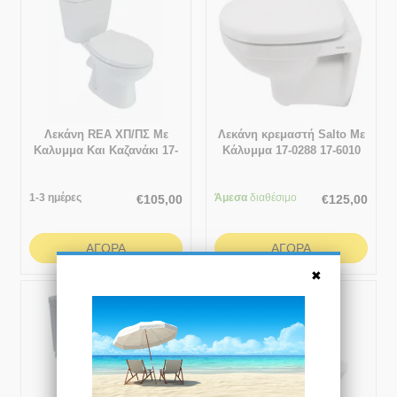
Λεκάνη REA ΧΠ/ΠΣ Με
Λεκάνη κρεμαστή Salto Με
Καλυμμα Και Καζανάκι 17-
Κάλυμμα 17-0288 17-6010
8807 17-2807
1-3 ημέρες
Άμεσα
διαθέσιμο
€
105,00
€
125,00
ΑΓΟΡΆ
ΑΓΟΡΆ