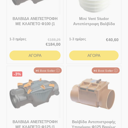
ΒΑΛΒΙΔΑ ΑΝΕΠΙΣΤΡΟΦΗ
Mini Vent Studor
ΜΕ ΚΛΑΠΕΤΟ Φ100 (1
Αντεπίστροφη Βαλβίδα
ΠΙΑΤΟ ΑΝΟΞΕΙΔΩΤΟ)
Αερισμού Κλάδου
Αποχέτευσης
1-3 ημέρες
1-3 ημέρες
€
40,60
€
188,25
€
184,00
ΑΓΟΡΆ
ΑΓΟΡΆ
ⓘ
ⓘ
#6 Best Seller
#4 Best Seller
-3%
ΒΑΛΒΙΔΑ ΑΝΕΠΙΣΤΡΟΦΗ
Βαλβίδα Αντεπιστροφής
ΜΕ ΚΛΑΠΕΤΟ Φ125 (1
Υπονόμου Φ125 Βαρέως