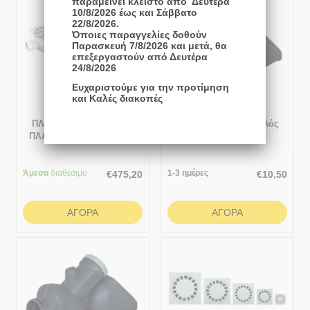
παραμείνει κλειστό από Δευτέρα
10/8/2026 έως και Σάββατο
22/8/2026.
Όποιες παραγγελίες δοθούν
Παρασκευή 7/8/2026 και μετά, θα
επεξεργαστούν από Δευτέρα
24/8/2026
Ευχαριστούμε για την προτίμηση
και Καλές διακοπές
ΠΛΑΣΤΙΚΑ ΣΙΦΩΝΙΑ ΜΕ
Μηχανοσίφωνας Απλός
ΠΛΑΣΤΙΚΕΣ ΣΧΑΡΕΣ ΚΑΙ
φ100
ΟΡΙΖΟΝΤΙΑ ΕΞΟΔΟ
150x150
Άμεσα
διαθέσιμο
1-3 ημέρες
€
475,20
€
10,50
ΑΓΟΡΆ
ΑΓΟΡΆ