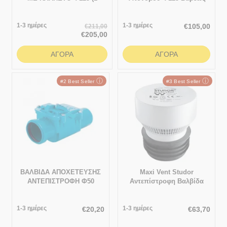
ΠΙΑΤΟ ΑΝΟΞΕΙΔΩΤΟ)
Τύπου
1-3 ημέρες
1-3 ημέρες
€
105,00
€
211,00
€
205,00
ΑΓΟΡΆ
ΑΓΟΡΆ
ⓘ
ⓘ
#2 Best Seller
#3 Best Seller
ΒΑΛΒΙΔΑ ΑΠΟΧΕΤΕΥΣΗΣ
Maxi Vent Studor
ΑΝΤΕΠΙΣΤΡΟΦΗ Φ50
Αντεπίστροφη Βαλβίδα
Αερισμού Αποχέτευσης
1-3 ημέρες
1-3 ημέρες
€
20,20
€
63,70