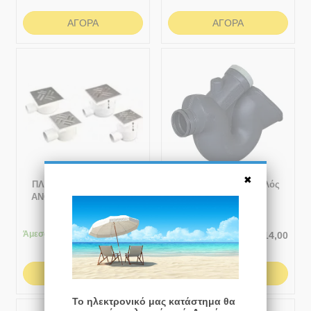
ΑΓΟΡΆ
ΑΓΟΡΆ
ΠΛΑΣΤΙΚΑ ΣΙΦΩΝΙΑ ΜΕ
Μηχανοσίφωνας Απλός
ΑΝΟΞΕΙΔΩΤΕΣ ΣΧΑΡΕΣ
φ160
ΚΑΙ ΟΡΙΖΟΝΤΙΑ ΕΞΟΔΟ
150x150
Άμεσα
διαθέσιμο
Άμεσα
διαθέσιμο
€
1.034,88
€
14,00
ΑΓΟΡΆ
ΑΓΟΡΆ
Το ηλεκτρονικό μας κατάστημα θα