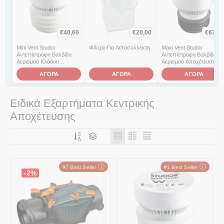
€
40,60
€
20,00
€
63,70
Mini Vent Studor
Φίλτρο Για Λιποσυλλέκτη
Maxi Vent Studor
Αντεπίστροφη Βαλβίδα
Αντεπίστροφη Βαλβίδα
Αερισμού Κλάδου
Αερισμού Αποχέτευσης
Αποχέτευσης
ΑΓΟΡΑ
ΑΓΟΡΑ
ΑΓΟΡΑ
Ειδικά Εξαρτήματα Κεντρικής
Αποχέτευσης
ⓘ
ⓘ
#7 Best Seller
#1 Best Seller
-2%