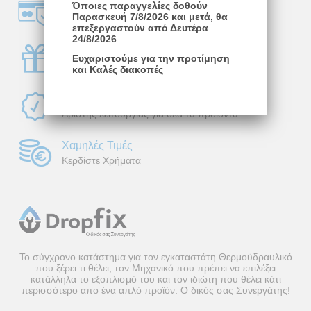
Όποιες παραγγελίες δοθούν
Ασφάλεια Συναλλαγών
Παρασκευή 7/8/2026 και μετά, θα
Σε όλους τους διαθέσιμος τρόπους
επεξεργαστούν από Δευτέρα
24/8/2026
Πλούσια Δώρα
Ευχαριστούμε για την προτίμηση
Με κάθε σας αγορά
και Καλές διακοπές
Εγγύηση Ποιότητας
Άριστης λειτουργίας για όλα τα προϊόντα
Χαμηλές Τιμές
Κερδίστε Χρήματα
Το σύγχρονο κατάστημα για τον εγκαταστάτη Θερμοϋδραυλικό
που ξέρει τι θέλει, τον Μηχανικό που πρέπει να επιλέξει
κατάλληλα το εξοπλισμό του και τον ιδιώτη που θέλει κάτι
περισσότερο απο ένα απλό προϊόν. Ο δικός σας Συνεργάτης!