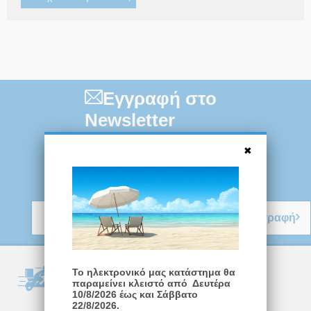
Εγγραφή στο
Newsletter
Μάθετε πρώτοι τις νέες κυκλοφορίες
και τις προσφορές μας!
Εγγραφή
Άμεση Παράδοση
Το ηλεκτρονικό μας κατάστημα θα
παραμείνει κλειστό από Δευτέρα
Στα προϊόντα με απόθεμα
10/8/2026 έως και Σάββατο
22/8/2026.