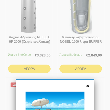
Δοχείο Αδρανείας REFLEX
Μπόιλερ λεβητοστασίου
HF-2000 (Χωρίς εναλλάκτη)
NOBEL 1500 λίτρα BUFFER
(Δοχείο αδρανείας με
σμάλτο) με 1 εναλλάκτη
Άμεσα
διαθέσιμο
Άμεσα
διαθέσιμο
€
3.323,00
€
2.849,00
ΑΓΟΡΆ
ΑΓΟΡΆ
-36%