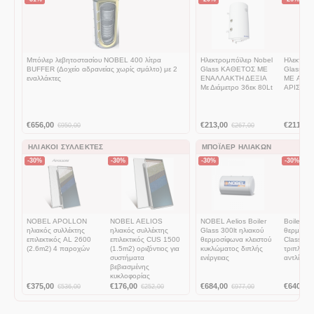
Μπόιλερ λεβητοστασίου NOBEL 400 λίτρα
Ηλεκτρομπόϊλερ Nobel
Ηλεκτρομ
BUFFER (Δοχείο αδρανείας χωρίς σμάλτο) με 2
Glass ΚΑΘΕΤΟΣ ΜΕ
Glass Ο
εναλλάκτες
ΕΝΑΛΛΑΚΤΗ ΔΕΞΙΑ
ME ΑΝΤΙ
Με Διάμετρο 36εκ 80Lt
ΑΡΙΣΤΕΡ
€
656,00
€
213,00
€
211,00
€
950,00
€
267,00
ΗΛΙΑΚΟΊ ΣΥΛΛΈΚΤΕΣ
ΜΠΌΙΛΕΡ ΗΛΙΑΚΏΝ
-30%
-30%
-30%
-30%
NOBEL APOLLON
NOBEL AELIOS
NOBEL Aelios Boiler
Boiler ηλ
ηλιακός συλλέκτης
ηλιακός συλλέκτης
Glass 300lt ηλιακoύ
θερμοσίφ
επιλεκτικός AL 2600
επιλεκτικός CUS 1500
θερμοσίφωνα κλειστού
Classic 
(2.6m2) 4 παροχών
(1.5m2) οριζόντιος για
κυκλώματος διπλής
τριπλής ε
συστήματα
ενέργειας
αντλία θ
βεβιασμένης
κυκλοφορίας
€
375,00
€
176,00
€
684,00
€
640,00
€
536,00
€
252,00
€
977,00