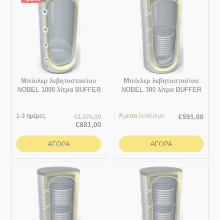
Μπόιλερ λεβητοστασίου
Μπόιλερ λεβητοστασίου
NOBEL 1000 λίτρα BUFFER
NOBEL 300 λίτρα BUFFER
(Δοχείο αδρανείας χωρίς
(Δοχείο αδρανείας με
σμάλτο) χωρίς εναλλάκτη
σμάλτο) με 1 εναλλάκτη
1-3 ημέρες
Άμεσα
διαθέσιμο
€
591,00
€
1.376,00
€
881,00
ΑΓΟΡΆ
ΑΓΟΡΆ