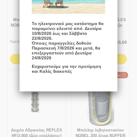
Μπόιλερ λεβητοστασίου
Δοχείο Αδρανείας REFLEX
Το ηλεκτρονικό μας κατάστημα θα
NOBEL 1000 λίτρα BUFFER
HF/R-1000 (Με φλάντζα
παραμείνει κλειστό από Δευτέρα
(Δοχείο αδρανείας χωρίς
επιθεώρησης & χωρίς
10/8/2026 έως και Σάββατο
σμάλτο) με 2 εναλλάκτες
εναλλάκτη)
22/8/2026.
Άμεσα
διαθέσιμο
Άμεσα
διαθέσιμο
€
1.563,60
€
1.958,00
Όποιες παραγγελίες δοθούν
€
1.253,00
Παρασκευή 7/8/2026 και μετά, θα
επεξεργαστούν από Δευτέρα
24/8/2026
ΑΓΟΡΆ
ΑΓΟΡΆ
Ευχαριστούμε για την προτίμηση
και Καλές διακοπές
ⓘ
#4 Best Seller
Δοχείο Αδρανείας REFLEX
Μπόιλερ λεβητοστασίου
HF/2-800 (Δύο εναλλάκτες)
NOBEL 200 λίτρα BUFFER