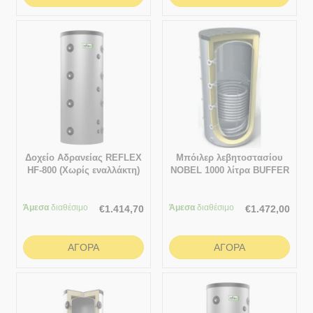
Δοχείο Αδρανείας REFLEX
Μπόιλερ λεβητοστασίου
HF-800 (Χωρίς εναλλάκτη)
NOBEL 1000 λίτρα BUFFER
(Δοχείο αδρανείας με
σμάλτο) με 1 εναλλάκτη
Άμεσα
διαθέσιμο
Άμεσα
διαθέσιμο
€
1.414,70
€
1.472,00
ΑΓΟΡΆ
ΑΓΟΡΆ