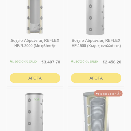
Δοχείο Αδρανείας REFLEX
Δοχείο Αδρανείας REFLEX
HF/R-2000 (Με φλάντζα
HF-1500 (Χωρίς εναλλάκτη)
επιθεώρησης & χωρίς
εναλλάκτη)
Άμεσα
διαθέσιμο
Άμεσα
διαθέσιμο
€
3.407,70
€
2.458,20
ΑΓΟΡΆ
ΑΓΟΡΆ
ⓘ
#5 Best Seller