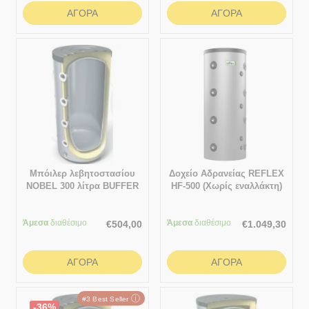
ΑΓΟΡΆ
ΑΓΟΡΆ
Μπόιλερ λεβητοστασίου
Δοχείο Αδρανείας REFLEX
NOBEL 300 λίτρα BUFFER
HF-500 (Χωρίς εναλλάκτη)
(Δοχείο αδρανείας με
σμάλτο) χωρίς εναλλάκτη
Άμεσα
διαθέσιμο
Άμεσα
διαθέσιμο
€
504,00
€
1.049,30
ΑΓΟΡΆ
ΑΓΟΡΆ
ⓘ
#3 Best Seller
-36%