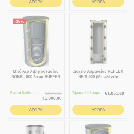
ΑΓΟΡΆ
ΑΓΟΡΆ
-36%
Μπόιλερ λεβητοστασίου
Δοχείο Αδρανείας REFLEX
NOBEL 800 λίτρα BUFFER
HF/R-500 (Με φλάντζα
(Δοχείο αδρανείας χωρίς
επιθεώρησης & χωρίς
σμάλτο) με 1 εναλλάκτη
εναλλάκτη)
Άμεσα
διαθέσιμο
Άμεσα
διαθέσιμο
€
1.051,60
€
1.575,00
€
1.008,00
ΑΓΟΡΆ
ΑΓΟΡΆ