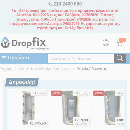
210 2400 680
Tο ηλεκτρονικό μας κατάστημα θα παραμείνει κλειστό από
Δευτέρα 10/8/2026 έως και Σάββατο 22/8/2026. Όποιες
παραγγελίες δοθούν Παρασκευή 7/8/2026 και μετά, θα
επεξεργαστούν από Δευτέρα 24/8/2026 Ευχαριστούμε για την
προτίμηση και Καλές διακοπές
0
/
/
Αρχική
Ζεστά Νερά-Ηλιακά Συστήματα
Δοχεία Αδράνειας
Δημοφιλή!
-36%
-36%
1-3 ημέρες
1-3 ημέρες
1-3 ημέρες
€
719,00
€
881,00
€
1.445,60
€
1.124,00
€
1.376,00