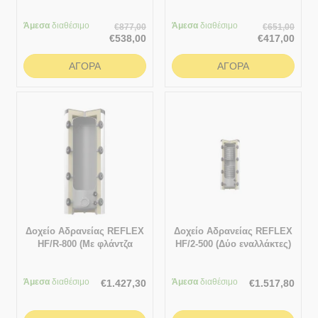
(Δοχείο αδρανείας χωρίς
(Δοχείο αδρανείας χωρίς
σμάλτο) χωρίς εναλλάκτη
σμάλτο) χωρίς εναλλάκτη
Άμεσα
διαθέσιμο
Άμεσα
διαθέσιμο
€
877,00
€
651,00
€
538,00
€
417,00
ΑΓΟΡΆ
ΑΓΟΡΆ
Δοχείο Αδρανείας REFLEX
Δοχείο Αδρανείας REFLEX
HF/R-800 (Με φλάντζα
HF/2-500 (Δύο εναλλάκτες)
επιθεώρησης & χωρίς
εναλλάκτη)
Άμεσα
διαθέσιμο
Άμεσα
διαθέσιμο
€
1.427,30
€
1.517,80