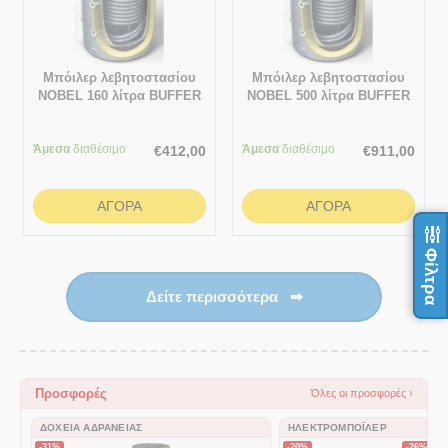
Μπόιλερ λεβητοστασίου
Μπόιλερ λεβητοστασίου
NOBEL 160 λίτρα BUFFER
NOBEL 500 λίτρα BUFFER
(Δοχείο αδρανείας χωρίς
(Δοχείο αδρανείας με
σμάλτο) με 2 εναλλάκτες
σμάλτο) με 2 εναλλάκτες
Άμεσα
διαθέσιμο
Άμεσα
διαθέσιμο
€
412,00
€
911,00
ΑΓΟΡΆ
ΑΓΟΡΆ
Φίλτρα
Δείτε περισσότερα
➡
Προσφορές
Όλες οι προσφορές ›
ΔΟΧΕΊΑ ΑΔΡΆΝΕΙΑΣ
ΗΛΕΚΤΡΟΜΠΌΙΛΕΡ
-31%
-20%
-26%