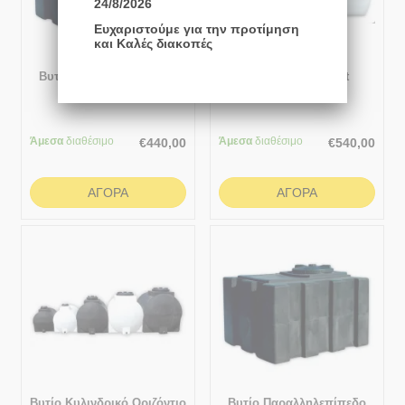
24/8/2026
Ευχαριστούμε για την προτίμηση
και Καλές διακοπές
Βυτίο Παραλληλεπίπεδο
Βυτίο Στενό 1700lt
Οριζόντιο 900lt
Άμεσα
διαθέσιμο
Άμεσα
διαθέσιμο
€
440,00
€
540,00
ΑΓΟΡΆ
ΑΓΟΡΆ
Βυτίο Κυλινδρικό Οριζόντιο
Βυτίο Παραλληλεπίπεδο