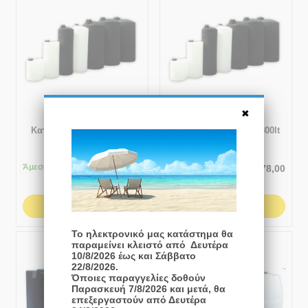
Βυτίο Κυλινδρικό
Βυτίο Κυλινδρικό
Κατακόρυφο Ψηλό 850lt
Κατακόρυφο Ψηλό 1800lt
Άμεσα
διαθέσιμο
Άμεσα
διαθέσιμο
€
255,00
€
478,00
ΑΓΟΡΆ
ΑΓΟΡΆ
Το ηλεκτρονικό μας κατάστημα θα
παραμείνει κλειστό από Δευτέρα
10/8/2026 έως και Σάββατο
22/8/2026.
Όποιες παραγγελίες δοθούν
Παρασκευή 7/8/2026 και μετά, θα
επεξεργαστούν από Δευτέρα