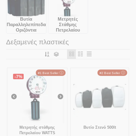
Βυτία
Μετρητές
Παραλληλεπίπεδα
Στάθμης
Οριζόντια
Πετρελαίου
Δεξαμενές πλαστικές
ⓘ
ⓘ
#1 Best Seller
#2 Best Seller
-7%
Μετρητής στάθμης
Βυτίο Στενό 500lt
Πετρελαίου WATTS