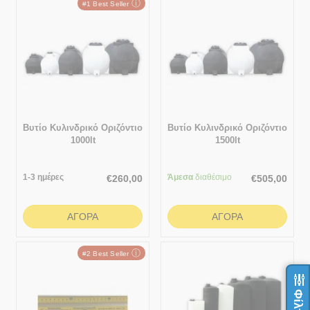
ⓘ
#1 Best Seller
Βυτίο Κυλινδρικό Οριζόντιο
Βυτίο Κυλινδρικό Οριζόντιο
1000lt
1500lt
1-3 ημέρες
Άμεσα
διαθέσιμο
€
260,00
€
505,00
ΑΓΟΡΆ
ΑΓΟΡΆ
ⓘ
#2 Best Seller
Φίλτρα