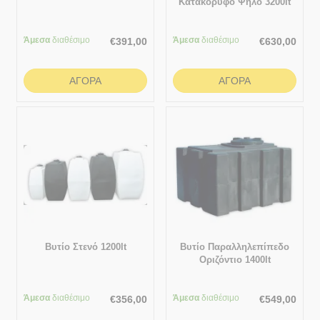
Κατακόρυφο Ψηλό 3200lt
Άμεσα
διαθέσιμο
Άμεσα
διαθέσιμο
€
391,00
€
630,00
ΑΓΟΡΆ
ΑΓΟΡΆ
Βυτίο Στενό 1200lt
Βυτίο Παραλληλεπίπεδο
Οριζόντιο 1400lt
Άμεσα
διαθέσιμο
Άμεσα
διαθέσιμο
€
356,00
€
549,00