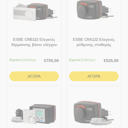
ESBE CRB122 Ελεγκτές
ESBE CRA122 Ελεγκτές
θέρμανσης βάσει ελέγχου
ρύθμισης σταθερής
εσωτερικής θερμοκρασίας
θερμοκρασίας νερού
προσαγωγής 5 - 95 °C
Άμεσα
διαθέσιμο
Άμεσα
διαθέσιμο
€
705,00
€
525,00
ΑΓΟΡΆ
ΑΓΟΡΆ