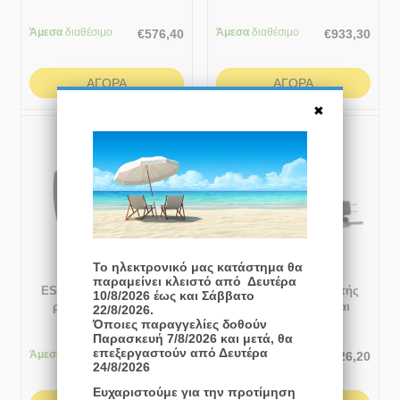
εξωτερικής θερµοκρασίας 5
3 έξοδοι
- 95 °C
Άμεσα
διαθέσιμο
Άμεσα
διαθέσιμο
€
576,40
€
933,30
ΑΓΟΡΆ
ΑΓΟΡΆ
Το ηλεκτρονικό μας κατάστημα θα
παραμείνει κλειστό από Δευτέρα
ESBE CRA121 Ελεγκτές
ESBE CUA111 Ελεγκτής
10/8/2026 έως και Σάββατο
ρύθμισης σταθερής
θερμικής άνεσης και
22/8/2026.
θερμοκρασίας νερού
σταθερής θερμοκρασίας
Όποιες παραγγελίες δοθούν
Παρασκευή 7/8/2026 και μετά, θα
προσαγωγής 5 - 95 °C
νερού προσαγωγής 5 - 95
επεξεργαστούν από Δευτέρα
Άμεσα
διαθέσιμο
Άμεσα
διαθέσιμο
°C
€
525,00
€
426,20
24/8/2026
Ευχαριστούμε για την προτίμηση