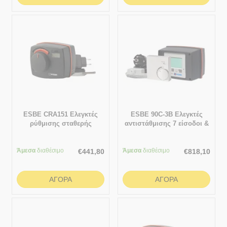
ESBE CRA151 Ελεγκτές
ESBE 90C-3B Ελεγκτές
ρύθμισης σταθερής
αντιστάθμισης 7 είσοδοι &
θερμοκρασίας νερού
3 έξοδοι
προσαγωγής 5 - 95 °C
Άμεσα
διαθέσιμο
Άμεσα
διαθέσιμο
€
441,80
€
818,10
ΑΓΟΡΆ
ΑΓΟΡΆ