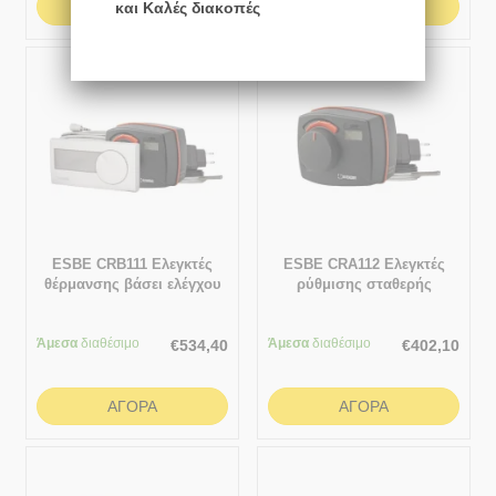
ΑΓΟΡΆ
ΑΓΟΡΆ
και Καλές διακοπές
ESBE CRB111 Ελεγκτές
ESBE CRA112 Ελεγκτές
θέρμανσης βάσει ελέγχου
ρύθμισης σταθερής
εσωτερικής θερμοκρασίας
θερμοκρασίας νερού
προσαγωγής 5 - 95 °C
Άμεσα
διαθέσιμο
Άμεσα
διαθέσιμο
€
534,40
€
402,10
ΑΓΟΡΆ
ΑΓΟΡΆ