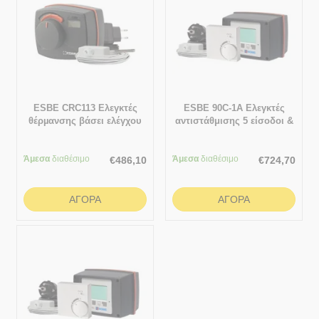
ESBE CRC113 Ελεγκτές
ESBE 90C-1A Ελεγκτές
θέρµανσης βάσει ελέγχου
αντιστάθμισης 5 είσοδοι &
εξωτερικής θερµοκρασίας 5
1 έξοδος
- 95 °C
Άμεσα
διαθέσιμο
Άμεσα
διαθέσιμο
€
486,10
€
724,70
ΑΓΟΡΆ
ΑΓΟΡΆ