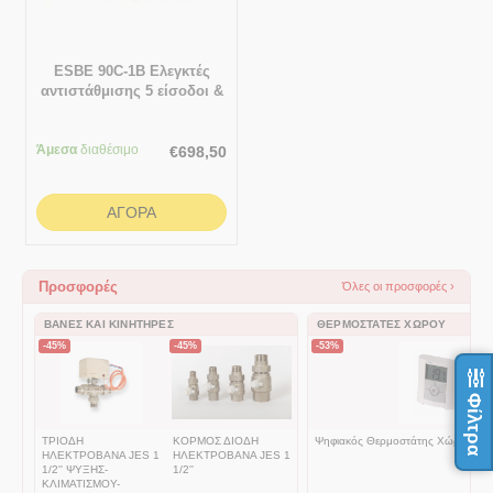
ESBE 90C-1B Ελεγκτές
αντιστάθμισης 5 είσοδοι &
1 έξοδος
Άμεσα
διαθέσιμο
€
698,50
ΑΓΟΡΆ
Προσφορές
Όλες οι προσφορές ›
ΒΆΝΕΣ ΚΑΙ ΚΙΝΗΤΉΡΕΣ
ΘΕΡΜΟΣΤΆΤΕΣ ΧΏΡΟΥ
-45%
-45%
-53%
Φίλτρα
ΤΡΙΟΔΗ
ΚΟΡΜΟΣ ΔΙΟΔΗ
Ψηφιακός Θερμοστάτης Χώρου BT
ΗΛΕΚΤΡΟΒΑΝΑ JES 1
ΗΛΕΚΤΡΟΒΑΝΑ JES 1
1/2'' ΨΥΞΗΣ-
1/2''
ΚΛΙΜΑΤΙΣΜΟΥ-