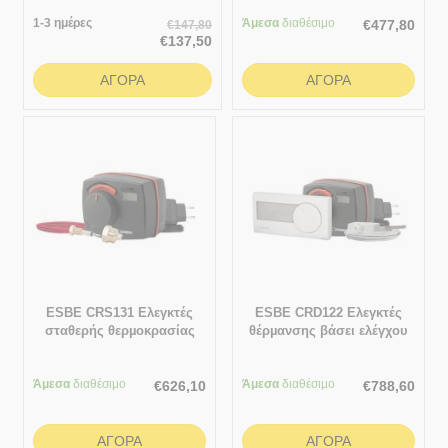
- 95 °C
1-3 ημέρες
Άμεσα
διαθέσιμο
€
477,80
€
147,80
€
137,50
ΑΓΟΡΆ
ΑΓΟΡΆ
ESBE CRS131 Ελεγκτές
ESBE CRD122 Ελεγκτές
σταθερής θερµοκρασίας
θέρµανσης βάσει ελέγχου
προσαγωγής για ζεστό
εξωτερικής και εσωτερικής
νερό χρήσης 5 - 95 °C
θερµοκρασίας
Άμεσα
διαθέσιμο
Άμεσα
διαθέσιμο
€
626,10
€
788,60
ΑΓΟΡΆ
ΑΓΟΡΆ