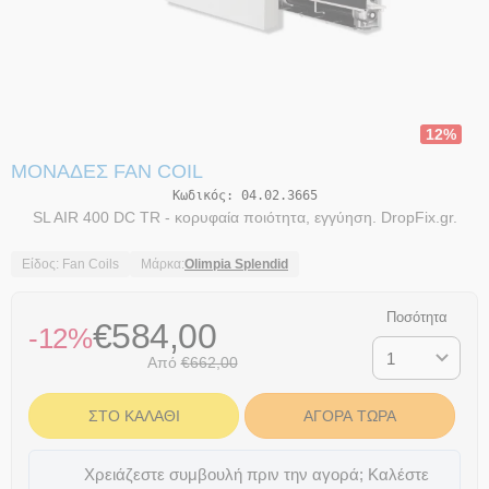
12%
ΜΟΝΆΔΕΣ FAN COIL
Κωδικός:
04.02.3665
SL AIR 400 DC TR - κορυφαία ποιότητα, εγγύηση. DropFix.gr.
Είδος: Fan Coils
Μάρκα:
Olimpia Splendid
Ποσότητα
€
584,00
-12%
Από
€
662,00
ΣΤΟ ΚΑΛΆΘΙ
ΑΓΟΡΆ ΤΏΡΑ
Χρειάζεστε συμβουλή πριν την αγορά; Καλέστε