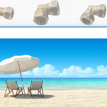
 ΧΑΛΚΟΥ
ΓΩΝΙΑ ΧΑΛΚΟΥ
ΓΩΝΙΑ ΧΑΛΚΟΥ
Σ ΣΥΣΦΙΞΗΣ
ΜΗΧΑΝΙΚΗΣ ΣΥΣΦΙΞΗΣ
ΜΗΧΑΝΙΚΗΣ ΣΥΣΦΙΞ
15χ1/2
ΘΗΛ 16χ1/2
15χ15
Άμεσα
1-3 ημέρες
€
2,50
€
3,50
€
διαθέσιμο
ΟΡΆ
ΑΓΟΡΆ
ΑΓΟΡΆ
ⓘ
#8 Best Seller