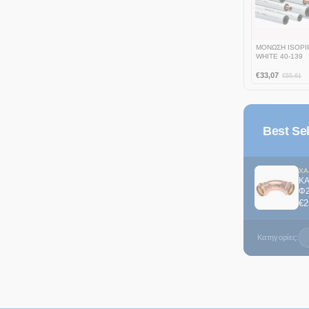
ΜΟΝΩΣΗ ISOPI
WHITE 40-139
€
33,07
€
55,61
Best Se
ΚΑ
Φ
€
2
Κατηγορίες: