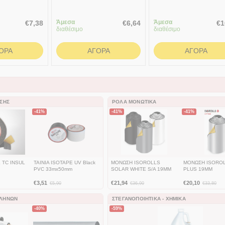
ΚΟ-Φ28
Σύσφιξης Χαλκοσωλήνα
1/4" ΘΗΛΥΚΟ-Φ35
Ορειχάλκινα Κίτρινα
Άμεσα
Άμεσα
€
7,38
€
6,64
€
1
διαθέσιμο
διαθέσιμο
ΟΡΆ
ΑΓΟΡΆ
ΑΓΟΡΆ
ΩΣΗΣ
ΡΟΛΆ ΜΟΝΩΤΙΚΆ
-41%
-41%
-41%
E TC INSUL
TAINIA ISOTAPE UV Black
ΜΟΝΩΣΗ ISOROLLS
ΜΟΝΩΣΗ ISOROL
PVC 33mx50mm
SOLAR WHITE S/A 19ΜΜ
PLUS 19ΜΜ
€
3,51
€
21,94
€
20,10
€
5,90
€
36,90
€
33,80
ΩΛΉΝΩΝ
ΣΤΕΓΑΝΟΠΟΙΗΤΙΚΆ - ΧΗΜΙΚΆ
-40%
-59%