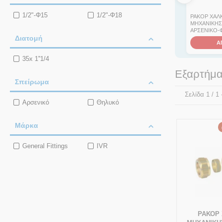
1/2"-Φ15
1/2"-Φ18
ΡΑΚΟΡ ΧΑΛ
ΜΗΧΑΝΙΚΗΣ 
ΑΡΣΕΝΙΚΟ-
Διατομή
Α
35x 1''1/4
Εξαρτήμα
Σπείρωμα
Σελίδα 1 / 1
Αρσενικό
Θηλυκό
Μάρκα
General Fittings
IVR
ΡΑΚΟΡ