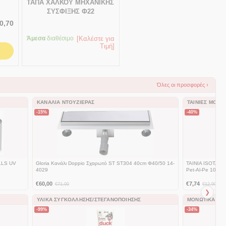
ΤΑΠΑ ΧΑΛΚΟΥ ΜΗΧΑΝΙΚΗΣ
ΣΥΣΦΙΞΗΣ Φ22
0,70
Άμεσα
διαθέσιμο
[Καλέστε για
Τιμή]
Όλες οι προσφορές ›
ΚΑΝΆΛΙΑ ΝΤΟΥΖΙΈΡΑΣ
ΤΑΙΝΊΕΣ ΜΌΝΩ
-15%
-40%
LS UV
Gloria Κανάλι Doppio Σχαρωτό ST ST304 40cm Φ40/50 14-
TAINIA ISOTAPE
4029
Pet-Al-Pe 10mx
€
60,00
€
7,74
€
71,00
€
12,90
❯
ΥΛΙΚΆ ΣΥΓΚΌΛΛΗΣΗΣ/ΣΤΕΓΑΝΟΠΟΊΗΣΗΣ
ΜΟΝΩΤΙΚΆ ΣΩ
-99%
-34%