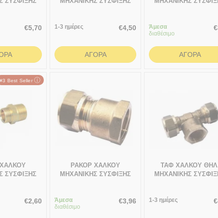
Σ ΣΥΣΦΙΞΗΣ
ΜΗΧΑΝΙΚΗΣ ΣΥΣΦΙΞΗΣ
ΜΗΧΑΝΙΚΗΣ ΣΥΣΦΙΞ
ΕΝΙΚΟ-Φ15
3/4" ΑΡΣΕΝΙΚΟ-Φ22
1/2" ΑΡΣΕΝΙΚΟ-Φ1
1-3 ημέρες
Άμεσα
€
5,70
€
4,50
€
διαθέσιμο
ΟΡΆ
ΑΓΟΡΆ
ΑΓΟΡΆ
ⓘ
#3 Best Seller
 ΧΑΛΚΟΥ
ΡΑΚΟΡ ΧΑΛΚΟΥ
ΤΑΦ ΧΑΛΚΟΥ ΘΗΛ
Σ ΣΥΣΦΙΞΗΣ
ΜΗΧΑΝΙΚΗΣ ΣΥΣΦΙΞΗΣ
ΜΗΧΑΝΙΚΗΣ ΣΥΣΦΙΞ
ΕΝΙΚΟ-Φ16
1/2" ΘΗΛΥΚΟ-Φ18
16χ1/2
Άμεσα
1-3 ημέρες
€
2,60
€
3,96
€
διαθέσιμο