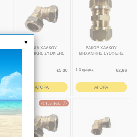
ΓΩΝΙΑ ΧΑΛΚΟΥ
ΡΑΚΟΡ ΧΑΛΚΟΥ
ΗΣ
ΜΗΧΑΝΙΚΗΣ ΣΥΣΦΙΞΗΣ
ΜΗΧΑΝΙΚΗΣ ΣΥΣΦΙΞΗΣ
22χ22
15χ15
Άμεσα
1-3 ημέρες
3,26
€
5,30
€
2,66
διαθέσιμο
ΑΓΟΡΆ
ΑΓΟΡΆ
ⓘ
#6 Best Seller