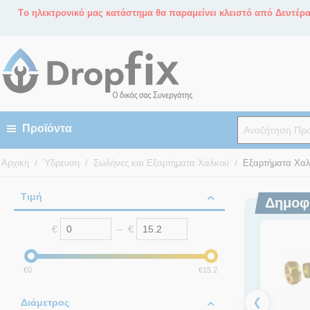
Tο ηλεκτρονικό μας κατάστημα θα παραμείνει κλειστό από Δευτέρα 
/
/
/
Αρχική
Ύδρευση
Σωλήνες και Εξαρτήματα Χαλκού
Εξαρτήματα Χαλ
Τιμή
Δημοφ
€
–
€
‎€
0
‎€
15.2
❮
Διάμετρος