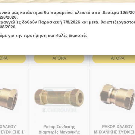
ονικό μας κατάστημα θα παραμείνει κλειστό από Δευτέρα 10/8/20
2/8/2026.
 ΧΑΛΚΟΥ
ΤΑΦ ΧΑΛΚΟΥ ΘΗΛ.
ΓΩΝΙΑ ΧΑΛΚΟΥ
ραγγελίες δοθούν Παρασκευή 7/8/2026 και μετά, θα επεξεργαστο
Σ ΣΥΣΦΙΞΗΣ
ΜΗΧΑΝΙΚΗΣ ΣΥΣΦΙΞΗΣ
ΜΗΧΑΝΙΚΗΣ ΣΥΣΦΙΞ
4/8/2026
χ16
15χ1/2
ΑΡΣ 16χ1/2
ύμε για την προτίμηση και Καλές διακοπές
1-3 ημέρες
1-3 ημέρες
€
4,08
€
5,06
€
ΟΡΆ
ΑΓΟΡΆ
ΑΓΟΡΆ
 ΧΑΛΚΟΥ
Ρακορ Σύνδεσης
ΡΑΚΟΡ ΧΑΛΚΟΥ
ΣΥΣΦΙΞΗΣ 1"
Διαμπερές Μηχανικής
ΜΗΧΑΝΙΚΗΣ ΣΥΣΦΙΞΗ