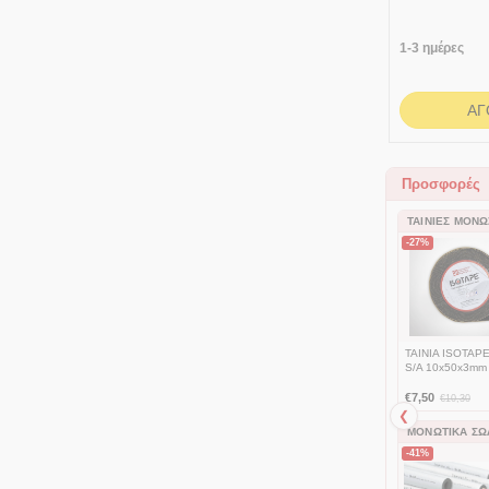
ΘΗΛΥ
1-3 ημέρες
ΑΓ
Προσφορές
ΤΑΙΝΊΕΣ ΜΌΝ
-27%
TAINIA ISOTAP
S/A 10x50x3mm
€
7,50
€
10,30
❮
ΜΟΝΩΤΙΚΆ Σ
-41%