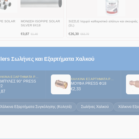
PE SOLAR
ΜΟΝΩΣΗ ISOPIPE SOLAR
SIZZLE Ισχυρό καθαριστικό αλάτων και σκουριάς 
SILVER 9X18
(1L)
€
0,87
€
26,30
€
1,46
€
63,70
llers Σωλήνες και Εξαρτήματα Χαλκού
ΧΆΛΚΙΝΑ ΕΞΑΡΤΉΜΑΤΑ PRESS (ΠΡΕΣΣΑΡΙΣΤΆ)
ΧΆΛΚΙΝΑ ΕΞΑΡΤΉΜΑΤΑ PRESS (ΠΡΕΣΣΑΡΙΣΤΆ)
ΜΠΥΛΕΣ 90° PRESS
ΜΟΥΦΑ PRESS Φ18
22
€
2,33
,87
Χάλκινα Εξαρτήματα Συγκόλησης (Κολητά)
Σωλήνες Χαλκού
Χάλκινα Εξα