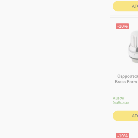
ΑΓ
-10%
Θερμοστατ
Brass Form 
30 
Άμεσα
διαθέσιμο
ΑΓ
-10%