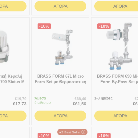
ΟΡΆ
ΑΓΟΡΆ
ΑΓΟΡΆ
-10%
-10%
ική Κεφαλή
BRASS FORM 671 Micro
BRASS FORM 690 Mi
700 Status M
Form Set με Θερμοστατική
Form By-Pass Set 
X 1.5
Κεφαλή Smart
θερμοστατική Κεφα
Status
Άμεσα
1-3 ημέρες
€
19,70
€
68,40
€
διαθέσιμο
€
17,73
€
61,56
€
6
ΟΡΆ
ΑΓΟΡΆ
ΑΓΟΡΆ
ⓘ
#2 Best Seller
-10%
-10%