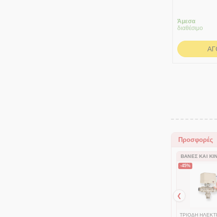
διακόπτ
Form(Χρωμ
Άμεσα
διαθέσιμο
ΑΓ
Προσφορές
ΒΆΝΕΣ ΚΑΙ ΚΙ
-45%
❮
ΤΡΙΟΔΗ ΗΛΕΚ