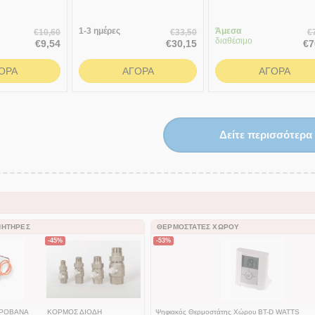
ης Smart
σπαστός
Κεφαλή Smart
έ χερούλι)
1-3 ημέρες
Άμεσα
€
10,60
€
33,50
€
διαθέσιμο
€
9,54
€
30,15
€
7
ΟΡΆ
ΑΓΟΡΆ
ΑΓΟΡΆ
Δείτε περισσότερα
ΝΗΤΉΡΕΣ
ΘΕΡΜΟΣΤΆΤΕΣ ΧΏΡΟΥ
-45%
-53%
ΤΡΟΒΑΝΑ
ΚΟΡΜΟΣ ΔΙΟΔΗ
Ψηφιακός Θερμοστάτης Χώρου BT-D WATTS