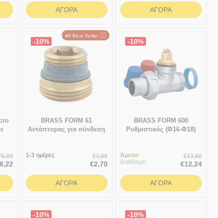
ΑΓΟΡΆ
ΑΓΟΡΆ
ⓘ
#9 Best Seller
-10%
-10%
cro
BRASS FORM 61
BRASS FORM 600
με
Αντάπτορας για σύνδεση
Ρυθμιστικός (Φ16-Φ18)
λή
σωμάτων με θηλυκές
Διακόπτης Σύνδεσης
αναμονές 1/2"
Συλλεκτών
1-3 ημέρες
Άμεσα
75,80
€
3,00
€
13,60
διαθέσιμο
8,22
€
2,70
€
12,24
ΑΓΟΡΆ
ΑΓΟΡΆ
-10%
-10%