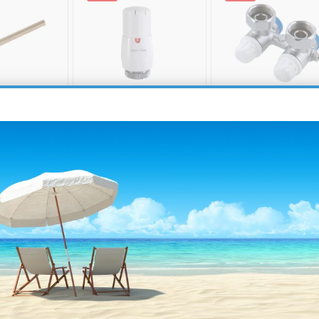
 50 Σωλήνας
Θερμοστατική Κεφαλή
BRASS FORM 610
ος Ø10 50cm
Brass Form 1700 Smart M
Διακόπτης Γωνιακ
30 X 1.5
Ενσωματωμένου Βρό
Τύπου HTA - FOR
1-3 ημέρες
Άμεσα
Γωνιακός με By-Pa
€
4,25
€
16,50
€
διαθέσιμο
€
3,82
€
14,85
€
2
ΟΡΆ
ΑΓΟΡΆ
ΑΓΟΡΆ
ⓘ
#8 Best Seller
-10%
-10%