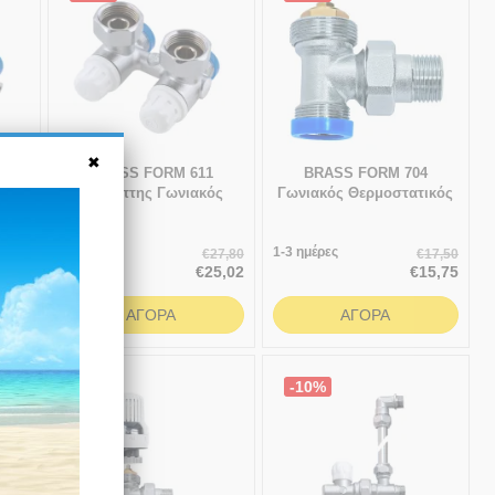
BRASS FORM 611
BRASS FORM 704
ός
Διακόπτης Γωνιακός
Γωνιακός Θερμοστατικός
γχου
Ενσωματωμένου Βρόγχου
διακόπτης Status Form
M
Τύπου HTA - FORM απλός
24x19
ss
Άμεσα
1-3 ημέρες
33,00
€
27,80
€
17,50
διαθέσιμο
9,70
€
25,02
€
15,75
ΑΓΟΡΆ
ΑΓΟΡΆ
-10%
-10%