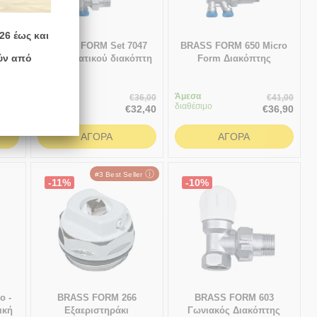
26 έως και
ιος
BRASS FORM Set 7047
BRASS FORM 650 Micro
ύν από
πτης
θερμοστατικού διακόπτη
Form Διακόπτης
δισωληνίου κυκλώματος
Εξωτερικού βρόχου
704 γωνιακό με status
σπαστός
Άμεσα
fοrm 700 κεφαλή
Άμεσα
18,30
€
36,00
€
41,00
διαθέσιμο
διαθέσιμο
6,47
€
32,40
€
36,90
ΑΓΟΡΆ
ΑΓΟΡΆ
ⓘ
#3 Best Seller
-11%
-10%
o -
BRASS FORM 266
BRASS FORM 603
ική
Εξαεριστηράκι
Γωνιακός Διακόπτης