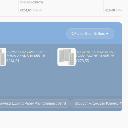
ΚΥΚΛΟΦΟΡΗΤΗ
€
204,00
€
15,00
€
371,00
€
45,00
Όλα τα Best Sellers
ΘΕΡΜΑΝΤΙΚΆ ΣΏΜΑΤΑ ΚΛΑΣΙΚΆ ΦΈΤΕΣ
ΘΕΡΜΑΝΤΙΚΆ ΣΏΜΑΤΑ ΚΛΑΣΙΚΆ ΦΈΤΕΣ
ΣΩΜΑ-AKANS-IV-655-18
ΣΩΜΑ-AKANS-ΙΙΙ-905-26
€
214,61
€
278,55
αντικά Σώματα Panel Plan Compact Ventil
Θερμαντικά Σώματα Κλασικά Φέτε