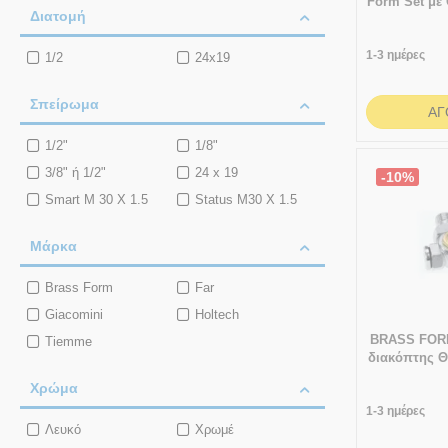
Form Set με
Διακόπτης
Διακόπτης
Διατομή
Κεφαλή
Εξωτερικού Βρόχου
Εσωτερικού Βρόγχου
Σπαστός
1-3 ημέρες
1/2
24x19
Διπλός Διακόπτης
Εξαεριστηράκι
Θερμοστατικής Κεφαλής
Σπείρωμα
ΑΓ
Εσωτερικού Βρόχου
Θερμοστατική
Σπαστός
Κεφαλή
1/2"
1/8"
Ίσιος Διακόπτης
Ίσιος Διακόπτης
3/8" ή 1/2"
24 x 19
-10%
Δισωληνίου
Smart M 30 X 1.5
Status M30 X 1.5
Ίσιος Θερμοστατικός
Ίσιος Θερμοστατικός
Διακόπτης
Μάρκα
Ίσιος Ρυθμιστικός
Κλειδί για
Διακόπτης
Εξαεριστηράκι
Brass Form
Far
Μούφα Προέκτασης
Ρυθμιστικός
Giacomini
Holtech
ΣΤΕΡΝ
Σωλήνας
BRASS FORM
Tiemme
Ορειχάλκινος
διακόπτης Θ
Τάπα Σωμάτων
Κεφαλής 
Χρώμα
Αριστερά ή 
1-3 ημέρες
Form
Λευκό
Χρωμέ