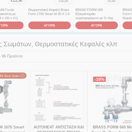
€
13,50
€
16,50
€
0,95
169 Γωνία
Θερμοστατική Κεφαλή Brass
BRASS FORM 266
BRASS
ιακόπτη με
Form 1700 Smart M 30 X 1.5
Εξαεριστηράκι
Form 
 x 19) x (½)
περιστρεφόμενο με O-ring
Κεφαλ
ΓΟΡΑ
ΑΓΟΡΑ
ΑΓΟΡΑ
ς Σωμάτων, Θερμοστατικές Κεφαλές κλπ
 - 96 Προϊόντα
ⓘ
#4 Best Seller
-10%
AUTOHEAT ΑΝΤΙΣΤΑΣΗ KAI
 1670 Smart
BRASS FORM 660 Mi