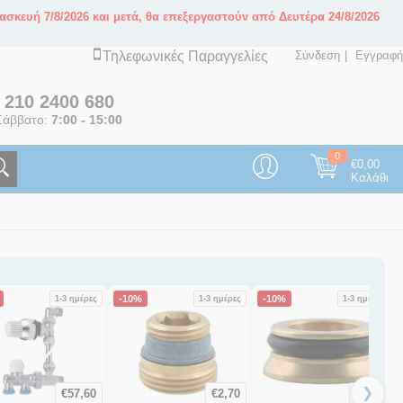
ασκευή 7/8/2026 και μετά, θα επεξεργαστούν από Δευτέρα 24/8/2026
Τηλεφωνικές Παραγγελίες
Σύνδεση
Εγγραφή
ς
210 2400 680
άββατο:
7:00 - 15:00
0
€
0,00
Καλάθι
-10%
-10%
1-3 ημέρες
1-3 ημέρες
1-3 ημέρες
❯
€
57,60
€
2,70
€
0,99