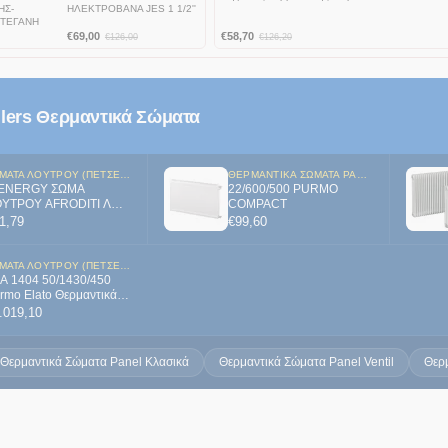
ΗΣ-
ΗΛΕΚΤΡΟΒΑΝΑ JES 1 1/2''
ΣΤΕΓΑΝΗ
€
69,00
€
58,70
€
126,00
€
126,20
llers Θερμαντικά Σώματα
ΣΏΜΑΤΑ ΛΟΥΤΡΟΎ (ΠΕΤΣΕΤΟΚΡΕΜΆΣΤΡΕΣ)
ΘΕΡΜΑΝΤΙΚΆ ΣΏΜΑΤΑ PANEL ΚΛΑΣΙΚΆ
-ENERGY ΣΩΜΑ
22/600/500 PURMO
ΡΟΥ AFRODITI Λ
COMPACT
0x770
1,79
€
99,60
ΣΏΜΑΤΑ ΛΟΥΤΡΟΎ (ΠΕΤΣΕΤΟΚΡΕΜΆΣΤΡΕΣ)
A 1404 50/1430/450
rmo Elato Θερμαντικά
ματα λουτρού δεξίας ή
.019,10
ιστερής σύνδεσης
Θερμαντικά Σώματα Panel Κλασικά
Θερμαντικά Σώματα Panel Ventil
Θερμ