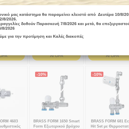
ονικό μας κατάστημα θα παραμείνει κλειστό από Δευτέρα 10/8/20
FORM 621
BRASS FORM 62
BRASS FORM 706 Ίσ
2/8/2026.
ραγγελίες δοθούν Παρασκευή 7/8/2026 και μετά, θα επεξεργαστο
ς Γωνιακός
Αντάπτορας για σύνδεση
Θερμοστατικός διακό
4/8/2026
νου Βρόγχου
σωμάτων με αρσενικές
Status Form 24x19
- FORM Ίσιος
αναμονές 3/4"
ύμε για την προτίμηση και Καλές διακοπές
λός
1-3 ημέρες
1-3 ημέρες
€
28,40
€
1,10
€
€
25,56
€
0,99
€
1
ΟΡΆ
ΑΓΟΡΆ
ΑΓΟΡΆ
-10%
-10%
ORM 4603
BRASS FORM 1650 Smart
BRASS FORM 681 Ec
ρυθμιστικός
Form Εξωτερικού βρόχου
Hit Set με Θερμοστατ