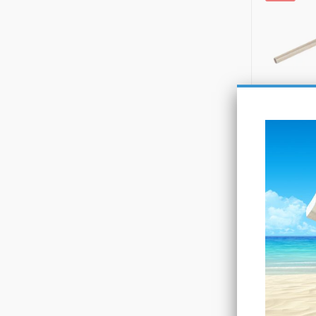
Brass Form
Ορειχάλκιν
1-3 ημέρες
ΑΓ
-10%