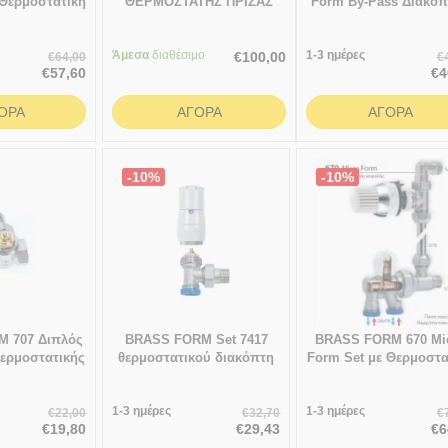
ΘΕΡΜΟΣΤΑΤΗΣ ΠΡΙΖΑΣ
 Θερμοστατική
Form By-Pass Διακόπ
 Status
Εξωτερικού βρόχο
σπαστός
Άμεσα
διαθέσιμο
1-3 ημέρες
€
100,00
€
64,00
€
€
57,60
€
4
ΑΓΟΡΆ
ΟΡΆ
ΑΓΟΡΆ
-10%
-10%
 707 Διπλός
BRASS FORM Set 7417
BRASS FORM 670 Mi
ερμοστατικής
θερμοστατικού διακόπτη
Form Set με Θερμοστα
Τοποθέτηση
δισωληνίου κυκλώματος
Κεφαλή Status
Δεξιά Status
704 γωνιακό με smart fοrm
 1/2"
1-3 ημέρες
1700 κεφαλή
1-3 ημέρες
€
22,00
€
32,70
€
€
19,80
€
29,43
€
6