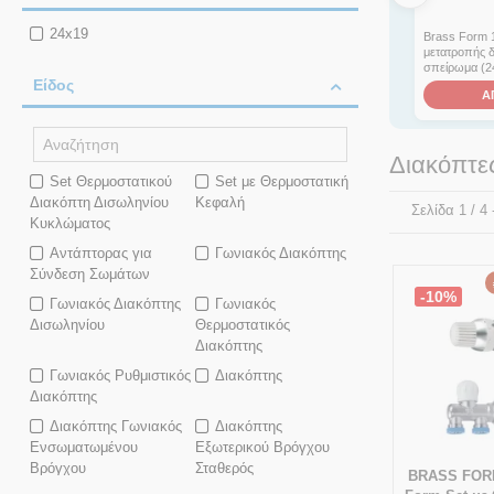
24x19
Brass Form 
μετατροπής δ
σπείρωμα (24
Είδος
Α
Διακόπτε
Set Θερμοστατικού
Set με Θερμοστατική
Διακόπτη Δισωληνίου
Κεφαλή
Σελίδα 1 / 4
Κυκλώματος
Αντάπτορας για
Γωνιακός Διακόπτης
Σύνδεση Σωμάτων
-10%
Γωνιακός Διακόπτης
Γωνιακός
Δισωληνίου
Θερμοστατικός
Διακόπτης
Γωνιακός Ρυθμιστικός
Διακόπτης
Διακόπτης
Διακόπτης Γωνιακός
Διακόπτης
Ενσωματωμένου
Εξωτερικού Βρόγχου
Βρόγχου
Σταθερός
BRASS FORM