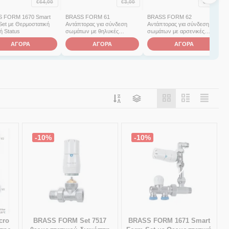
€
64,00
€
3,00
€
1,10
 FORM 1670 Smart
BRASS FORM 61
BRASS FORM 62
Set με Θερμοστατική
Αντάπτορας για σύνδεση
Αντάπτορας για σύνδεση
ή Status
σωμάτων με θηλυκές
σωμάτων με αρσενικές
αναμονές 1/2"
αναμονές 3/4"
ΑΓΟΡΑ
ΑΓΟΡΑ
ΑΓΟΡΑ
-10%
-10%
cro
BRASS FORM Set 7517
BRASS FORM 1671 Smart