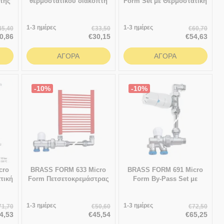
της
θερμοστατικού διακόπτη
Form Set με Θερμοστατική
υ
δισωληνίου κυκλώματος
Κεφαλή Smart
705 ίσιο με smart fοrm
1-3 ημέρες
1700 κεφαλή
1-3 ημέρες
45,40
€
33,50
€
60,70
0,86
€
30,15
€
54,63
ΑΓΟΡΆ
ΑΓΟΡΆ
-10%
-10%
cro
BRASS FORM 633 Micro
BRASS FORM 691 Micro
τική
Form Πετσετοκρεμάστρας
Form By-Pass Set με
θερμοστατική Κεφαλή
Smart
1-3 ημέρες
1-3 ημέρες
71,70
€
50,60
€
72,50
4,53
€
45,54
€
65,25