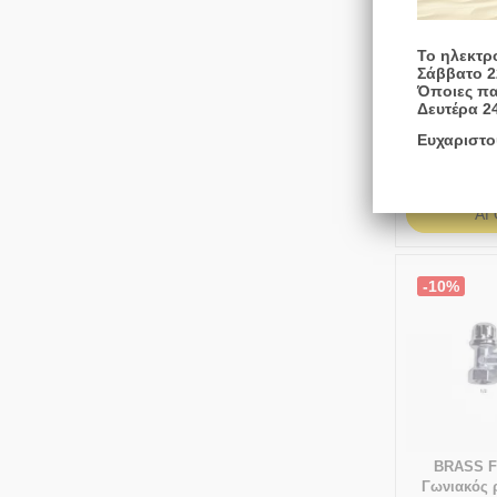
Το ηλεκτρ
BRASS 
Σάββατο 2
Όποιες πα
Διακόπτη
Δευτέρα 2
Ενσωματωμέ
Τύπου HTA 
Ευχαριστο
Άμεσα
Απ
διαθέσιμο
ΑΓ
-10%
BRASS F
Γωνιακός 