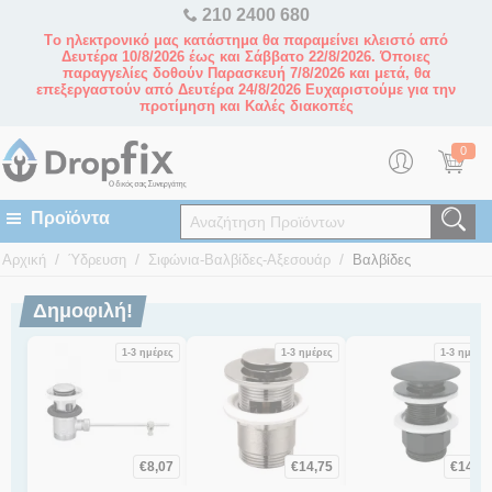
210 2400 680
Tο ηλεκτρονικό μας κατάστημα θα παραμείνει κλειστό από
Δευτέρα 10/8/2026 έως και Σάββατο 22/8/2026. Όποιες
παραγγελίες δοθούν Παρασκευή 7/8/2026 και μετά, θα
επεξεργαστούν από Δευτέρα 24/8/2026 Ευχαριστούμε για την
προτίμηση και Καλές διακοπές
0
/
/
/
Αρχική
Ύδρευση
Σιφώνια-Βαλβίδες-Αξεσουάρ
Βαλβίδες
Δημοφιλή!
1-3 ημέρες
1-3 ημέρες
1-3 ημέρες
€
8,07
€
14,75
€
14,30