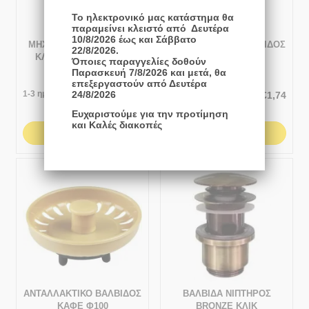
Το ηλεκτρονικό μας κατάστημα θα
παραμείνει κλειστό από Δευτέρα
10/8/2026 έως και Σάββατο
ΜΗΧΑΝΙΣΜΟΣ ΒΑΛΒΙΔΑΣ
ΑΝΤΑΛΛΑΚΤΙΚΟ ΒΑΛΒΙΔΟΣ
22/8/2026.
ΚΛΙΚ ΓΙΑ 60-3300S,60-
ΛΕΥΚΟ Φ100
Όποιες παραγγελίες δοθούν
3400S
Παρασκευή 7/8/2026 και μετά, θα
επεξεργαστούν από Δευτέρα
24/8/2026
1-3 ημέρες
1-3 ημέρες
€
1,15
€
1,74
Ευχαριστούμε για την προτίμηση
και Καλές διακοπές
ΑΓΟΡΆ
ΑΓΟΡΆ
ΑΝΤΑΛΛΑΚΤΙΚΟ ΒΑΛΒΙΔΟΣ
ΒΑΛΒΙΔΑ ΝΙΠΤΗΡΟΣ
ΚΑΦΕ Φ100
BRONZE ΚΛΙΚ