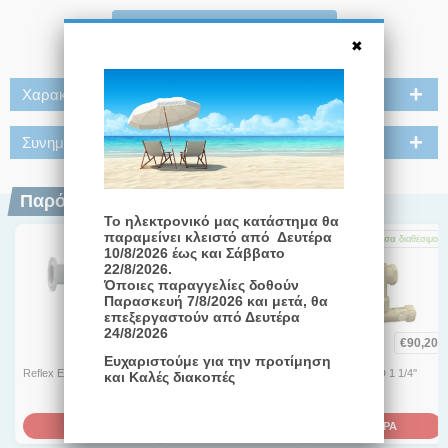
Φιλτράρισμα : 5 µm.
Διαβάστε Περισσότερα
Σύνδεση συστήματος: 1mm.
Μέγιστη πίεση λειτουργίας: 10 bar.
Χαρακτηριστικά
Μέγιστη θερμοκρασία λειτουργίας: 110 °C
Συνημμένα
Παρόμοια Προϊόντα
Το ηλεκτρονικό μας κατάστημα θα
παραμείνει κλειστό από Δευτέρα
Άμεσα
διαθέσιμο
1-3 ημέρες
Άμεσα
διαθέσιμο
10/8/2026 έως και Σάββατο
22/8/2026.
Όποιες παραγγελίες δοθούν
Παρασκευή 7/8/2026 και μετά, θα
επεξεργαστούν από Δευτέρα
24/8/2026
€
1.298,40
€
272,70
€
90,20
Ευχαριστούμε για την προτίμηση
Reflex Exdirt DN 100
Reflex Exvoid A 2''
Reflex Exdirt D 1 1/4''
και Καλές διακοπές
ΑΓΟΡΑ
ΑΓΟΡΑ
ΑΓΟΡΑ