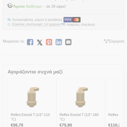
Άμεσα
διαθέσιμο
σε 24 ώρες!
Αντικαταβολή, κάρτα ή κατάθεση
VISA
Εύκολες επιστροφές 14 ημερών
Ασφαλές checkout
*
Μοιράσου το:
Σύγκριση
Αγοράζονται συχνά μαζί
Reflex Exvoid T (1/2''-110
Reflex Exvoid T (1/2''-180
Reflex Exvoi
°C)
°C)
€
56,70
€
75,80
€
110,20