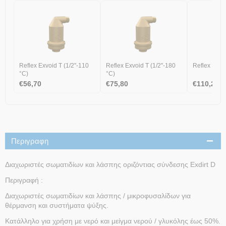
Reflex Exvoid T (1/2''-110
Reflex Exvoid T (1/2''-180
Reflex Exvoi
°C)
°C)
€
56,70
€
75,80
€
110,20
Περιγραφη
Διαχωριστές σωματιδίων και λάσπης οριζόντιας σύνδεσης Exdirt D
Περιγραφή :
Διαχωριστές σωματιδίων και λάσπης / μικροφυσαλίδων για
θέρμανση και συστήματα ψύξης.
Κατάλληλο για χρήση με νερό και μείγμα νερού / γλυκόλης έως 50%.