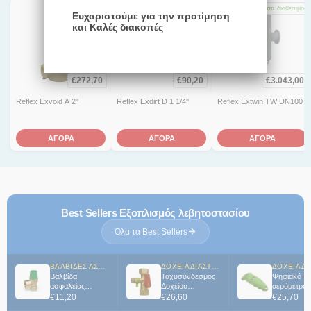
1-3 ημέρες
Άμεσα
διαθέσιμο
Άμεσα
διαθέσιμο
Ευχαριστούμε για την προτίμηση
και Καλές διακοπές
€
272,70
€
90,20
€
3.043,00
Reflex Exvoid A 2''
Reflex Exdirt D 1 1/4''
Reflex Extwin TW DN100
ΑΓΟΡΑ
ΑΓΟΡΑ
ΑΓΟΡΑ
Best Sellers Εξοπλισμός λεβητοστασίου
Όλα τα Best Sellers
ΒΑΛΒΊΔΕΣ ΑΣΦΑΛΕΊΑΣ
ΔΟΧΕΊΑ ΔΙΑΣΤΟΛΉΣ
Βαλβίδα
Ταχυσύνδεσμος
Ψηφιακό
ασφαλείας
Δοχείου
αερόμετρο 
Ηλιακών WATTS
διαστολής Reflex
€
11,20
€
26,60
€
25,70
8bar 1/2''x3/4''
3/4''