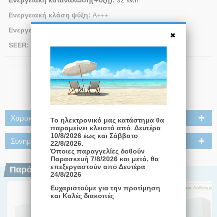
Ενεργειακή κλάση ψύξη:
Α+++
Ενεργειακή κλάση Θέρμανση:
Α+++
SEER:
9.54
Διαβάστε Περισσότερα
Χαρακτηριστικά
Το ηλεκτρονικό μας κατάστημα θα
παραμείνει κλειστό από Δευτέρα
10/8/2026 έως και Σάββατο
Συνημμένα
22/8/2026.
Όποιες παραγγελίες δοθούν
Παρασκευή 7/8/2026 και μετά, θα
επεξεργαστούν από Δευτέρα
Παρόμοια Προϊόντα
24/8/2026
Ευχαριστούμε για την προτίμηση
Άμεσα
διαθέσιμο
Άμεσα
διαθέσιμο
Άμεσα
διαθέσιμο
και Καλές διακοπές