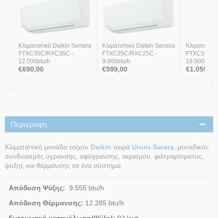
Κλιματιστικό Daikin Sensira
Κλιματιστικό Daikin Sensira
Κλιματιστικ
FTXC35C/RXC35C -
FTXC25C/RXC25C -
FTXC50C/R
12.000btu/h
9.000btu/h
18.000btu/h
€
690,00
€
599,00
€
1.055,00
Περιγραφη
Κλιματιστική μονάδα τοίχου
Daikin
σειρά
Ururu-Sarara
, μοναδικός
συνδυασμός ύγρανσης, αφύγρανσης, αερισμόυ, φιλτραρίσματος,
ψύξης και θέρμανσης σε ένα σύστημα.
Απόδοση Ψύξης:
9.555 btu/h
Απόδοση Θέρμανσης:
12.285 btu/h
Ενεργειακή κατανάλωση(Ψύξη):
92 kwh