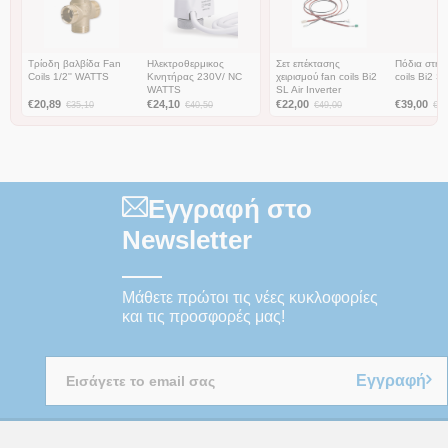
Τρίοδη βαλβίδα Fan
Ηλεκτροθερμικος
Σετ επέκτασης
Πόδια στήρ
Coils 1/2'' WATTS
Κινητήρας 230V/ NC
χειρισμού fan coils Bi2
coils Bi2 SL
WATTS
SL Air Inverter
€
20,89
€
24,10
€
22,00
€
39,00
€
35,10
€
40,50
€
49,00
€
49
Εγγραφή στο
Newsletter
Μάθετε πρώτοι τις νέες κυκλοφορίες
και τις προσφορές μας!
Εγγραφή