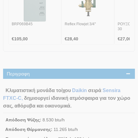
BRP069Β45
Reflex Flowjet 3/4"
ΡΟΥΞΟΥΝΙ 
30
€
105,00
€
28,40
€
27,00
Περιγραφη
Κλιματιστική μονάδα τοίχου
Daikin
σειρά
Sensira
FTXC-C
,
δημιουργεί ιδανική ατμόσφαιρα για τον χώρο
σας, αθόρυβα και οικονομικά.
Απόδοση Ψύξης:
8.530 btu/h
Απόδοση Θέρμανσης:
11.265 btu/h