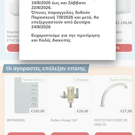
10/8/2026 έως και Σάββατο
22/8/2026.
Όποιες παραγγελίες δοθούν
Παρασκευή 7/8/2026 και μετά, θα
επεξεργαστούν από Δευτέρα
€
690,00
€
1.055,00
€
1.150,00
24/8/2026
Κλιματιστικό Daikin
Κλιματιστικό Daikin
Κλιματιστικό Daikin
Ευχαριστούμε για την προτίμηση
Sensira
Sensira
Sensira
και Καλές διακοπές
FTXC35C/RXC35C -
FTXC50C/RXC50C -
FTXC60C/RXC60C -
12.000btu/h
18.000btu/h
22.000btu/h
ΑΓΟΡΑ
ΑΓΟΡΑ
ΑΓΟΡΑ
Οι αγοραστές επέλεξαν επίσης
Άμεσα
διαθέσιμο
1-30 ημέρες
Άμεσα
διαθέσιμο
€
105,00
€
28,40
€
27,00
BRP069Β45
Reflex Flowjet 3/4"
ΡΟΥΞΟΥΝΙ FIORE 35
0000 30