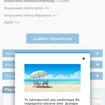
Ενεργειακή κατανάλωση(Ψύξη):
132 kwh
Ενεργειακή κλάση ψύξη:
Α++
Ενεργειακή κλάση Θέρμανση:
Α+
SEER:
6.8
Διαβάστε Περισσότερα
Χαρακτηριστικά
Αγοράστε μαζί
Συνημμένα
Παρόμοια Προϊόντα
Άμεσα
διαθέσιμο
Άμεσα
διαθέσιμο
Άμεσα
διαθέσιμο
Το ηλεκτρονικό μας κατάστημα θα
παραμείνει κλειστό από Δευτέρα