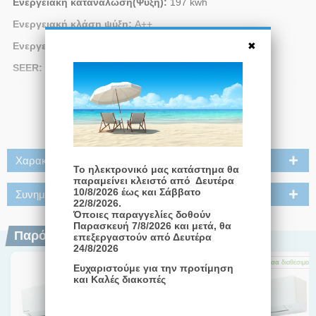
Ενεργειακή κατανάλωση(Ψύξη):
197 kwh
Ενεργειακή κλάση ψύξη:
Α++
Ενεργειακή κλάση Θέρμανση:
Α+
SEER:
6.21
Διαβάστε Περισσότερα
Χαρακτηριστικά
Το ηλεκτρονικό μας κατάστημα θα
παραμείνει κλειστό από Δευτέρα
10/8/2026 έως και Σάββατο
Συνημμένα
22/8/2026.
Όποιες παραγγελίες δοθούν
Παρασκευή 7/8/2026 και μετά, θα
Παρόμοια Προϊόντα
επεξεργαστούν από Δευτέρα
24/8/2026
Άμεσα
διαθέσιμο
Άμεσα
διαθέσιμο
Άμεσα
διαθέσιμο
Ευχαριστούμε για την προτίμηση
και Καλές διακοπές