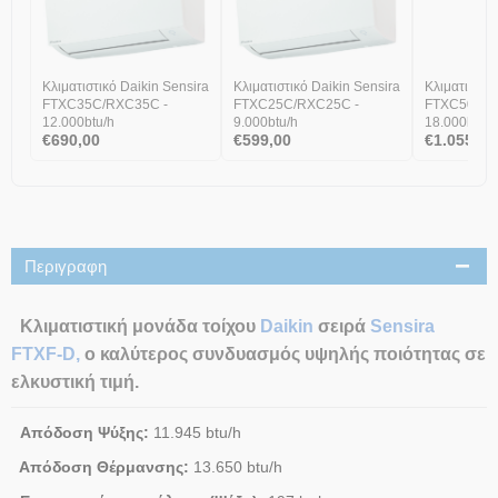
Κλιματιστικό Daikin Sensira
Κλιματιστικό Daikin Sensira
Κλιματιστικ
FTXC35C/RXC35C -
FTXC25C/RXC25C -
FTXC50C/R
12.000btu/h
9.000btu/h
18.000btu/h
€
690,00
€
599,00
€
1.055,00
Περιγραφη
Κλιματιστική μονάδα τοίχου
Daikin
σειρά
Sensira
FTXF-D
,
ο καλύτερος συνδυασμός υψηλής ποιότητας σε
ελκυστική τιμή.
Απόδοση Ψύξης:
11.945 btu/h
Απόδοση Θέρμανσης:
13.650 btu/h