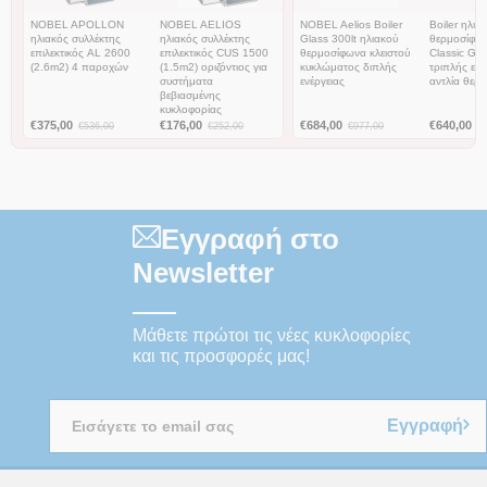
NOBEL APOLLON
NOBEL AELIOS
NOBEL Aelios Boiler
Boiler ηλια
ηλιακός συλλέκτης
ηλιακός συλλέκτης
Glass 300lt ηλιακoύ
θερμοσίφω
επιλεκτικός AL 2600
επιλεκτικός CUS 1500
θερμοσίφωνα κλειστού
Classic Gla
(2.6m2) 4 παροχών
(1.5m2) οριζόντιος για
κυκλώματος διπλής
τριπλής ενέ
συστήματα
ενέργειας
αντλία θερ
βεβιασμένης
κυκλοφορίας
€
375,00
€
176,00
€
684,00
€
640,00
€
536,00
€
252,00
€
977,00
€
Εγγραφή στο
Newsletter
Μάθετε πρώτοι τις νέες κυκλοφορίες
και τις προσφορές μας!
Εγγραφή