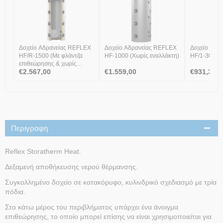
Δοχείο Αδρανείας REFLEX
Δοχείο Αδρανείας REFLEX
Δοχείο Αδρ
HF/R-1500 (Με φλάντζα
HF-1000 (Χωρίς εναλλάκτη)
HF/1-300 (Έ
επιθεώρησης & χωρίς
€
2.567,00
€
1.559,00
€
931,30
εναλλάκτη)
Περιγραφη
Reflex Storatherm Heat.
Δεξαμενή αποθήκευσης νερού θέρμανσης.
Συγκολλημένο δοχείο σε κατακόρυφο, κυλινδρικό σχεδιασμό με τρία
πόδια.
Στο κάτω μέρος του περιβλήματος υπάρχει ένα άνοιγμα
επιθεώρησης, το οποίο μπορεί επίσης να είναι χρησιμοποιείται για