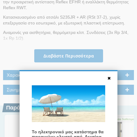
την προαιρετική αντίσταση Reflex EFHR ή εναλλάκτη θερμότητας
Reflex RWT.
Κατασκευασμένο από ατσάλι S235JR + AR (RSt 37-2), χωρίς
επεξεργασία στο εσωτερικό, με εξωτερική πλαστική επίστρωση.
Αναμονές για αισθητήρια, θερμόμετρα κλπ. Συνδέσεις (3x Rp 3/4,
1x Rp 1/2).
Η θερμομόνωση αποτελείται από υψηλής ποιότητας υλικό (έως
1000lt πάχος 100mm, από 1500lt πάχος 120mm), αφαιρούμενο
Διαβάστε Περισσότερα
περίβλημα από εύκαμπτο αφρό με εξωτερική επιφάνεια από
ελασματοποιημένο φύλλο και φερμουάρ, καθώς και ένα ανθεκτικό
μαύρο μονωτικό κάλυμμα από πολυστερίνη.
Χαρακτηριστικά
Τύπος: HF 1000/R_C
Συνημμένα
Ονομαστικός όγκος: 1000 λίτρα
Μέγιστη θερμοκρασία λειτουργίας: 95/110 °C
Παρόμοια Προϊόντα
Μέγιστη πίεση λειτουργίας: 3 bar
Διάμετρος: 970 mm
Άμεσα
διαθέσιμο
Άμεσα
διαθέσιμο
Άμεσα
διαθέσιμο
Ύψος: 192115 mm
Το ηλεκτρονικό μας κατάστημα θα
παραμείνει κλειστό από Δευτέρα