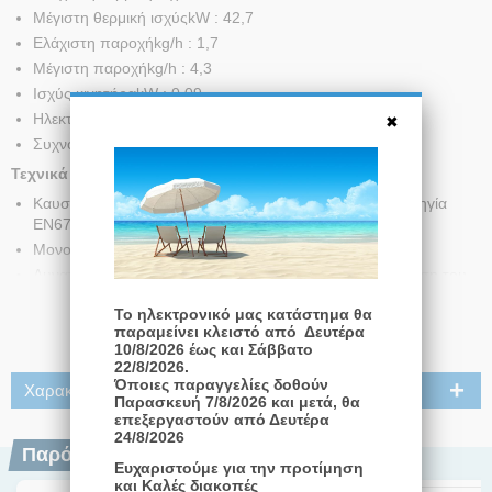
Μέγιστη θερμική ισχύςkW : 42,7
Ελάχιστη παροχήkg/h : 1,7
Μέγιστη παροχήkg/h : 4,3
Ισχύς κινητήραkW : 0,09
Ηλεκτρική τροφοδοσίαN : 1
ΣυχνότηταHz : 50
Τεχνικά Χαρακτηριστικά
Καυστήρας πετρελαίου σύμφωνα με την Ευρωπαϊκή Οδηγία
ΕΝ676
Μονοβάθμια λειτουργία.
Δυνατότητα επίτευξης βέλτιστων τιμών καύσης με ρύθμιση του
αέρα και της θέσης της κεφαλής.
Το ηλεκτρονικό μας κατάστημα θα
Διαβάστε Περισσότερα
Εύκολη συντήρηση που οφείλεται στο γεγονός οτι η μονάδα
παραμείνει κλειστό από Δευτέρα
διασκορπισμού είναι προσβάσιμη χωρίς να απαιτείται η
10/8/2026 έως και Σάββατο
απομάκρυνση του καυστήρα απο το λέβητα.
22/8/2026.
Όποιες παραγγελίες δοθούν
Σταθερή μπούκα.
Χαρακτηριστικά
Παρασκευή 7/8/2026 και μετά, θα
Μηχανικό ντάμπερ ρύθμισης της εισαγωγής αέρα.
επεξεργαστούν από Δευτέρα
24/8/2026
Ντάμπερ με ολική φραγή στις παύσεις του καυστήρα για μείωση
Παρόμοια Προϊόντα
των θερμικών απωλειών.
Ευχαριστούμε για την προτίμηση
Γραμμή αερίου CE εξοπλισμένη με: Ηλεκτρομαγνητική βαλβίδα
και Καλές διακοπές