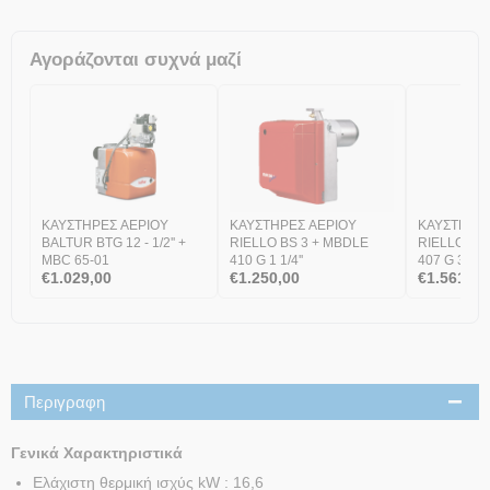
Αγοράζονται συχνά μαζί
ΚΑΥΣΤΗΡΕΣ ΑΕΡΙΟΥ
ΚΑΥΣΤΗΡΕΣ ΑΕΡΙΟΥ
ΚΑΥΣΤΗΡΕΣ
BALTUR BTG 12 - 1/2'' +
RIELLO BS 3 + MBDLE
RIELLO BS
MBC 65-01
410 G 1 1/4''
407 G 3/4''
€
1.029,00
€
1.250,00
€
1.561,00
Περιγραφη
Γενικά Χαρακτηριστικά
Ελάχιστη θερμική ισχύς kW : 16,6