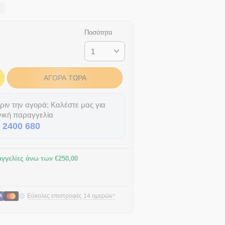
o
Ποσότητα
ΑΓΟΡΆ ΤΏΡΑ
ιν την αγορά; Καλέστε μας για
ική παραγγελία
 2400 680
γγελίες άνω των
€
250,00
Εύκολες επιστροφές 14 ημερών
*
A