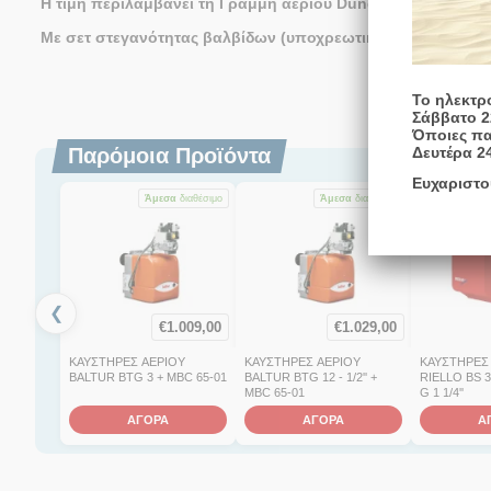
Η τιμή περιλαμβάνει τη Γραμμή αερίου Dungs.
Με σετ στεγανότητας βαλβίδων (υποχρεωτικό για πάνω από 
Το ηλεκτρ
Σάββατο 2
Όποιες πα
Δευτέρα 2
Παρόμοια Προϊόντα
Ευχαριστο
-10%
Άμεσα
διαθέσιμο
Άμεσα
διαθέσιμο
❮
€
1.009,00
€
1.029,00
ΚΑΥΣΤΗΡΕΣ ΑΕΡΙΟΥ
ΚΑΥΣΤΗΡΕΣ ΑΕΡΙΟΥ
ΚΑΥΣΤΗΡΕΣ
BALTUR BTG 3 + MBC 65-01
BALTUR BTG 12 - 1/2'' +
RIELLO BS 3
MBC 65-01
G 1 1/4''
ΑΓΟΡΑ
ΑΓΟΡΑ
Α