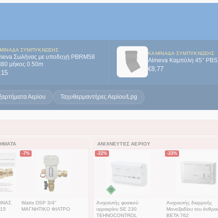
ΜΙΝΆΔΑ ΣΥΜΠΎΚΝΩΣΗΣ
ΚΑΜΙΝΆΔΑ ΣΥΜΠΎΚΝΩΣΗΣ
meva Σωλήνας με υποδοχή PBRM58
Almeva Καμπύλη 45° PB
80 μήκος 0.50m
€
8,77
,15
ξαρτήματα Αερίου
Ταχυθερμαντήρες Αερίου/Lpg
ΤΉΜΑΤΑ
ΑΝΙΧΝΕΥΤΈΣ ΑΕΡΊΟΥ
-7%
-22%
-23%
ΗΝΑΣ
Watts DSP 3/4"
Ανιχνευτής φυσικού
Ανιχνευτής διαρροής
N15
ΜΑΓΝΗΤΙΚΟ ΦΙΛΤΡΟ
υγραερίου SE 230
Μονοξειδίου του άνθρα
TEHNOCONTROL
BETA 762