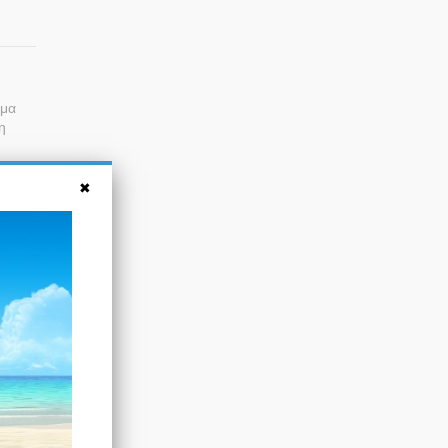
άμα
η
ου
ς,
μούς