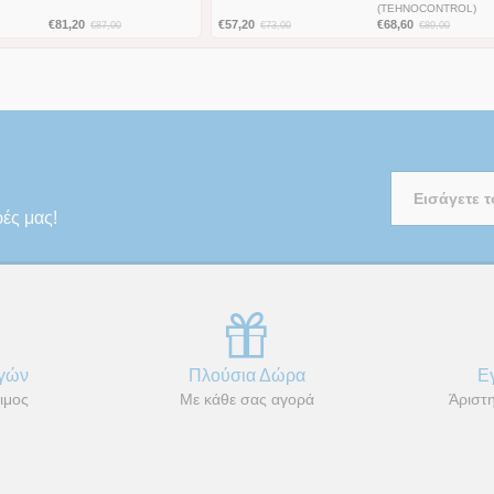
(ΤEHNOCONTROL)
€
81,20
€
57,20
€
68,60
€
87,00
€
73,00
€
89,00
ρές μας!
αγών
Πλούσια Δώρα
Ε
ιμος
Με κάθε σας αγορά
Άριστη