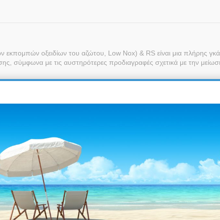
ών εκπομπών οξειδίων του αζώτου, Low Nox) & RS είναι μια πλήρης γκ
σης, σύμφωνα με τις αυστηρότερες προδιαγραφές σχετικά με την μείωσ
έλα, με ισχύ από 16 έως 330 kW.
ello για τη σειρά Gulliver BS- RS.
ου καυστήρα.
 μικροεπεξεργαστή, ο οποίος υποδεικνύει την κατάσταση λειτουργίας τ
 στη μείωση του θορύβου, στην ευκολία της εγκατάστασης και ρύθμιση
ης αγοράς.
R RS είναι πιστοποιημένοι, σύμφωνα με τους ευρωπαϊκούς κανονισ
36/EEC, L.V.73/23/EEC και απόδοσης 92/42/EEC.
ριν συσκευαστούν.