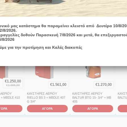
172.000 kcal/h ή 200kw)
ονικό μας κατάστημα θα παραμείνει κλειστό από Δευτέρα 10/8/20
2/8/2026.
ραγγελίες δοθούν Παρασκευή 7/8/2026 και μετά, θα επεξεργαστο
4/8/2026
ύμε για την προτίμηση και Καλές διακοπές
Άμεσα
διαθέσιμο
Άμεσα
διαθέσιμο
Άμεσα
διαθέσιμο
€
1.250,00
€
1.561,00
€
1.270,00
€
1.385,00
 ΑΕΡΙΟΥ
ΚΑΥΣΤΗΡΕΣ ΑΕΡΙΟΥ
ΚΑΥΣΤΗΡΕΣ ΑΕΡΙΟΥ
ΚΑΥΣ
 + MBDLE 410
RIELLO BS 3 + MBDLE 407
BALTUR BTG 15- 3/4'' + MB
BALTU
G 3/4''
405
ΓΟΡΑ
ΑΓΟΡΑ
ΑΓΟΡΑ