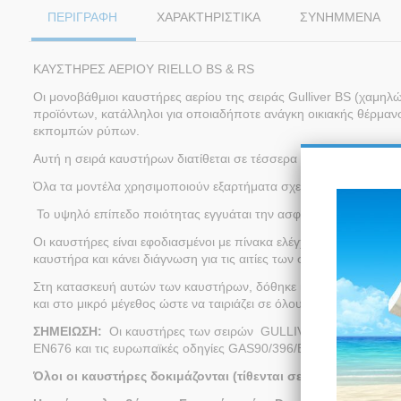
ΠΕΡΙΓΡΑΦΗ
ΧΑΡΑΚΤΗΡΙΣΤΙΚΆ
ΣΥΝΗΜΜΈΝΑ
ΚΑΥΣΤΗΡΕΣ ΑΕΡΙΟΥ RIELLO BS & RS
Οι μονοβάθμιοι καυστήρες αερίου της σειράς Gulliver BS (χαμηλ
προϊόντων, κατάλληλοι για οποιαδήποτε ανάγκη οικιακής θέρμαν
εκπομπών ρύπων.
Αυτή η σειρά καυστήρων διατίθεται σε τέσσερα διαφορετικά μοντ
Όλα τα μοντέλα χρησιμοποιούν εξαρτήματα σχεδιασμένα από την Ri
Το υψηλό επίπεδο ποιότητας εγγυάται την ασφαλή λειτουργία τ
Οι καυστήρες είναι εφοδιασμένοι με πίνακα ελέγχου ασφαλείας με
καυστήρα και κάνει διάγνωση για τις αιτίες των σφαλμάτων.
Στη κατασκευή αυτών των καυστήρων, δόθηκε ιδιαίτερη προσοχή
και στο μικρό μέγεθος ώστε να ταιριάζει σε όλους τους λέβητες τ
ΣΗΜΕΙΩΣΗ
:
Οι καυστήρες των σειρών GULLIVER BS & GULLIVE
EN676 και τις ευρωπαϊκές οδηγίες GAS90/396/EEC, E.M.C. 89/3
Όλοι οι καυστήρες δοκιμάζονται (τίθενται σε λειτουργία) π