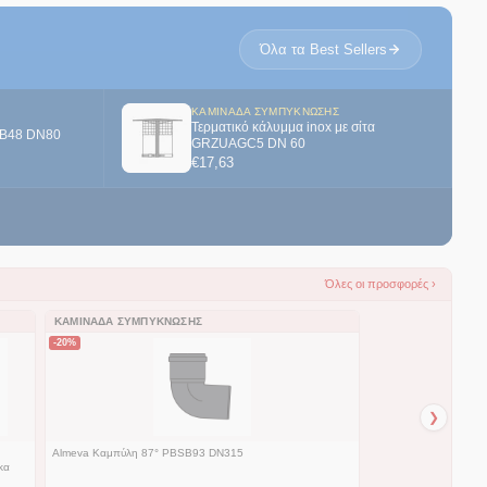
Όλα τα Best Sellers
ΚΑΜΙΝΆΔΑ ΣΥΜΠΎΚΝΩΣΗΣ
Τερματικό κάλυμμα inox με σίτα
SB48 DN80
GRZUAGC5 DN 60
€
17,63
Όλες οι προσφορές ›
ΚΑΜΙΝΆΔΑ ΣΥΜΠΎΚΝΩΣΗΣ
-20%
❯
Almeva Καμπύλη 87° PBSB93 DN315
κα