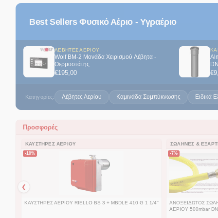
Best Sellers Φυσικό Αέριο - Υγραέριο
ΛΈΒΗΤΕΣ ΑΕΡΊΟΥ
ΚΑ
Wolf BM-2 Μονάδα Χειρισμού Λέβητα -
Al
Θερμοστάτης
DN
€
195,00
€
9
Λέβητες Αερίου
Καμινάδα Συμπύκνωσης
Ειδικά Ε
Κατηγορίες:
Προσφορές
ΚΑΥΣΤΉΡΕΣ ΑΕΡΊΟΥ
ΣΩΛΉΝΕΣ & ΕΞΑΡ
-10%
-7%
❮
ΚΑΥΣΤΗΡΕΣ ΑΕΡΙΟΥ RIELLO BS 3 + MBDLE 410 G 1 1/4''
ΑΝΟΞΕΙΔΩΤΟΣ ΣΩΛ
ΑΕΡΙΟΥ 500mbar D