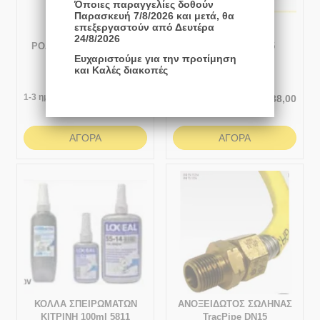
Όποιες παραγγελίες δοθούν
Παρασκευή 7/8/2026 και μετά, θα
επεξεργαστούν από Δευτέρα
24/8/2026
ΡΟΔΕΛΕΣ ΑΛΟΥΜΙΝΙΟΥ
ΣΩΛΗΝΑ PE Φ125
Ευχαριστούμε για την προτίμηση
1/2"
και Καλές διακοπές
1-3 ημέρες
Άμεσα
διαθέσιμο
€
0,20
€
38,00
ΑΓΟΡΆ
ΑΓΟΡΆ
ΚΟΛΛΑ ΣΠΕΙΡΩΜΑΤΩΝ
ΑΝΟΞΕΙΔΩΤΟΣ ΣΩΛΗΝΑΣ
ΚΙΤΡΙΝΗ 100ml 5811
TracPipe DN15