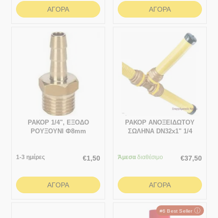
ΑΓΟΡΆ
ΑΓΟΡΆ
ΡΑΚΟΡ 1/4", ΕΞΟΔΟ
ΡΑΚΟΡ ΑΝΟΞΕΙΔΩΤΟΥ
ΡΟΥΞΟΥΝΙ Φ8mm
ΣΩΛΗΝΑ DN32x1" 1/4
1-3 ημέρες
Άμεσα
διαθέσιμο
€
1,50
€
37,50
ΑΓΟΡΆ
ΑΓΟΡΆ
ⓘ
#6 Best Seller