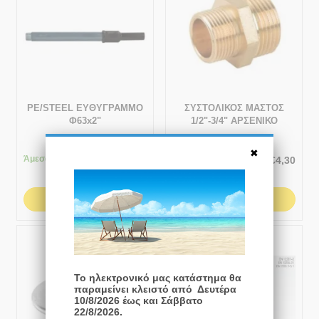
PE/STEEL ΕΥΘΥΓΡΑΜΜΟ
ΣΥΣΤΟΛΙΚΟΣ ΜΑΣΤΟΣ
Φ63x2"
1/2"-3/4" ΑΡΣΕΝΙΚΟ
Άμεσα
διαθέσιμο
1-3 ημέρες
€
41,50
€
4,30
ΑΓΟΡΆ
ΑΓΟΡΆ
ⓘ
#5 Best Seller
Το ηλεκτρονικό μας κατάστημα θα
παραμείνει κλειστό από Δευτέρα
10/8/2026 έως και Σάββατο
22/8/2026.