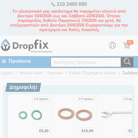
210 2400 680
Tο ηλεκτρονικό μας κατάστημα θα παραμείνει κλειστό από
Δευτέρα 10/8/2026 έως και Σάββατο 22/8/2026. Όποιες
παραγγελίες δοθούν Παρασκευή 7/8/2026 και μετά, θα
επεξεργαστούν από Δευτέρα 24/8/2026 Ευχαριστούμε για την
προτίμηση και Καλές διακοπές
0
/
/
/
Αρχική
Φυσικό Αέριο - Υγραέριο
Ειδικά Εξαρτήματα Αερίου
Σωλήνες
Δημοφιλή!
1-3 ημέρες
1-3 ημέρες
1-3 ημέρες
€
0,20
€
15,00
€
2,10