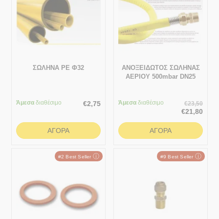
ΣΩΛΗΝΑ PE Φ32
ΑΝΟΞΕΙΔΩΤΟΣ ΣΩΛΗΝΑΣ
ΑΕΡΙΟΥ 500mbar DN25
Άμεσα
διαθέσιμο
Άμεσα
διαθέσιμο
€
2,75
€
23,50
€
21,80
ΑΓΟΡΆ
ΑΓΟΡΆ
ⓘ
ⓘ
#2 Best Seller
#9 Best Seller