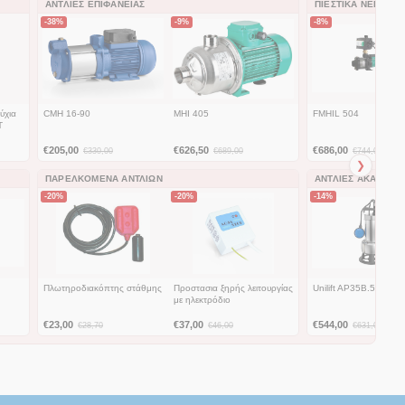
ΑΝΤΛΊΕΣ ΕΠΙΦΆΝΕΙΑΣ
ΠΙΕΣΤΙΚΆ ΝΕΡΟΎ
-38%
-9%
-8%
ύχια
CMH 16-90
MHI 405
FMHIL 504
T
€
205,00
€
626,50
€
686,00
€
330,00
€
689,00
€
744,00
❯
ΠΑΡΕΛΚΌΜΕΝΑ ΑΝΤΛΙΏΝ
ΑΝΤΛΊΕΣ ΑΚΑΘΆΡΤ
-20%
-20%
-14%
Πλωτηροδιακόπτης στάθμης
Προστασια ξηρής λειτουργίας
Unilift AP35B.50.06.A
με ηλεκτρόδιο
€
23,00
€
37,00
€
544,00
€
28,70
€
46,00
€
631,00