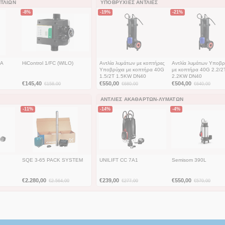
ΤΛΙΏΝ
ΥΠΟΒΡΎΧΙΕΣ ΑΝΤΛΊΕΣ
-8%
-19%
-21%
1A
HiControl 1/FC (WILO)
Αντλία λυμάτων με κοπτήρες
Αντλία λυμάτων Υποβρ
Υποβρύχια με κοπτήρα 40G
με κοπτήρα 40G 2.2/2
1.5/2T 1.5KW DN40
2.2KW DN40
€
145,40
€
550,00
€
504,00
€
158,00
€
680,00
€
640,00
ΑΝΤΛΊΕΣ ΑΚΑΘΆΡΤΩΝ-ΛΥΜΆΤΩΝ
-11%
-14%
-4%
SQE 3-65 PACK SYSTEM
UNILIFT CC 7A1
Semisom 390L
€
2.280,00
€
239,00
€
550,00
€
2.564,00
€
277,00
€
570,00