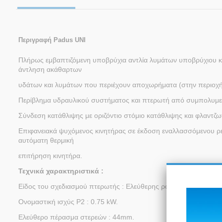
Περιγραφή Padus UNI
Πλήρως εμβαπτιζόμενη υποβρύχια αντλία λυμάτων υποβρύχιου κιν
άντληση ακάθαρτων
υδάτων και λυμάτων που περιέχουν αποχωρήματα (στην περιοχ
Περίβλημα υδραυλικού συστήματος και πτερωτή από συμπολυμερ
Σύνδεση κατάθλιψης με οριζόντιο στόμιο κατάθλιψης και φλαντ
Επιφανειακά ψυχόμενος κινητήρας σε έκδοση εναλλασσόμενου ρ
αυτόματη θερμική
επιτήρηση κινητήρα.
Τεχνικά χαρακτηριστικά :
Είδος του σχεδιασμού πτερωτής : Ελεύθερης ροής.
Ονομαστική ισχύς P2 : 0.75 kW.
Ελεύθερο πέρασμα στερεών : 44mm.