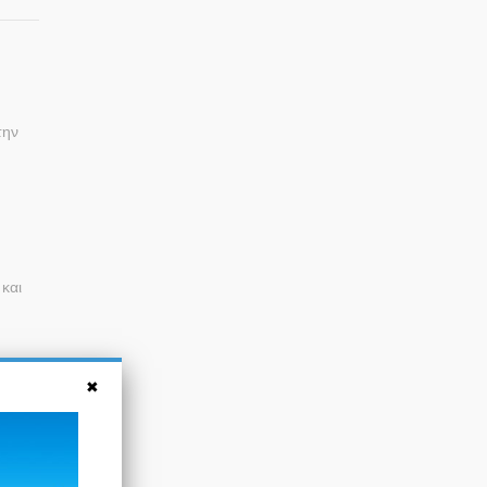
την
.
και