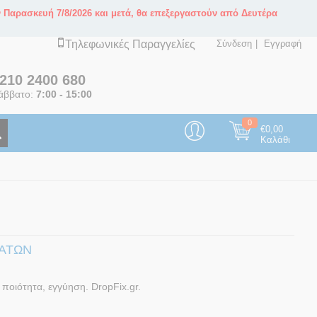
ν Παρασκευή 7/8/2026 και μετά, θα επεξεργαστούν από Δευτέρα
Τηλεφωνικές Παραγγελίες
Σύνδεση
Εγγραφή
210 2400 680
άββατο:
7:00 - 15:00
0
€
0,00
Καλάθι
ΜΆΤΩΝ
ποιότητα, εγγύηση. DropFix.gr.