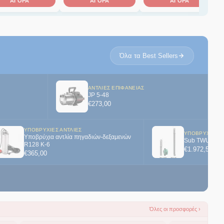
ΑΓΟΡΑ
ΑΓΟΡΑ
ΑΓΟΡΑ
Όλα τα Best Sellers
ΑΝΤΛΊΕΣ ΕΠΙΦΆΝΕΙΑΣ
JP 5-48
€
273,00
ΥΠΟΒΡΎΧΙΕΣ ΑΝΤΛΊΕΣ
ΥΠΟΒΡΎΧΙΕΣ Α
Υποβρύχια αντλία πηγαδιών-δεξαμενών
Sub TWU 3.02
R128 K-6
€
1.972,50
€
365,00
Όλες οι προσφορές ›