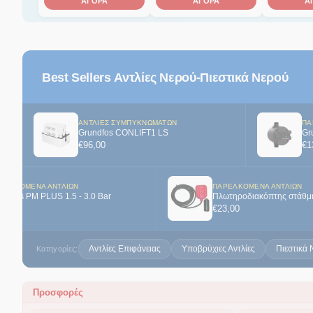
ΑΓΟΡΑ
ΑΓΟΡΑ
Α
Best Sellers Αντλίες Νερού-Πιεστικά Νερού
ΑΝΤΛΊΕΣ ΣΥΜΠΥΚΝΩΜΆΤΩΝ
ΠΑ
Grundfos CONLIFT1 LS
Gr
€
96,00
€
1
ΡΕΛΚΌΜΕΝΑ ΑΝΤΛΙΏΝ
ΠΑΡΕΛΚΌΜΕΝΑ ΑΝΤΛΙΏΝ
undfos PM PLUS 1.5 - 3.0 Bar
Πλωτηροδιακόπτης στάθμ
35,00
€
23,00
Αντλίες Επιφάνειας
Υποβρύχιες Αντλίες
Πιεστικά 
Κατηγορίες:
Προσφορές