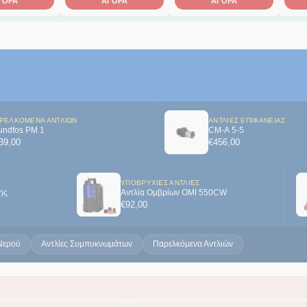
ΓΟΡΑ
ΑΓΟΡΑ
ΑΓΟΡΑ
ΡΕΛΚΌΜΕΝΑ ΑΝΤΛΙΏΝ
ΑΝΤΛΊΕΣ ΕΠΙΦΆΝΕΙΑΣ
undfos PM 1
CM-A 5-5
39,00
€
456,00
ΥΠΟΒΡΎΧΙΕΣ ΑΝΤΛΊΕΣ
ης
Αντλία Ομβρίων OMI 550CW
€
92,00
Νερού
Αντλίες Συμπυκνωμάτων
Παρελκόμενα Αντλιών