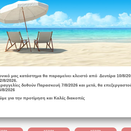
στε Περισσότερα
Άμεσα
διαθέσιμο
Άμεσα
διαθέσιμο
Άμεσα
διαθέσιμο
ονικό μας κατάστημα θα παραμείνει κλειστό από Δευτέρα 10/8/20
2/8/2026.
ραγγελίες δοθούν Παρασκευή 7/8/2026 και μετά, θα επεξεργαστο
4/8/2026
ύμε για την προτίμηση και Καλές διακοπές
€
151,80
€
4.195,00
€
930,00
0-7
DUOLIFT.270.AP35B.50.08.3
Rexa UNI V05Α/T08-540
Padus