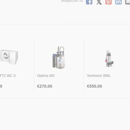
Μοιράσου το:
FT2 WC-3
Optima MS
Semisom 390L
00
€
270,00
€
550,00