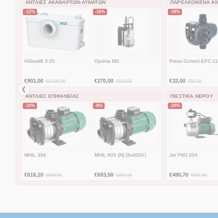
ΑΝΤΛΊΕΣ ΑΚΑΘΆΡΤΩΝ-ΛΥΜΆΤΩΝ
ΠΑΡΕΛΚΌΜΕΝΑ ΑΝ
-12%
-16%
-38%
HiSewlift 3-35
Optima MS
Press Control EPC-1
€
901,00
€
270,00
€
32,00
€
1.020,00
€
323,00
€
52,00
❮
ΑΝΤΛΊΕΣ ΕΠΙΦΆΝΕΙΑΣ
ΠΙΕΣΤΙΚΆ ΝΕΡΟΎ
-10%
-8%
-20%
MHIL 306
MHIL 905 (N) (3x400V)
Jet FWJ 204
€
616,10
€
693,50
€
480,70
€
683,00
€
750,00
€
602,00