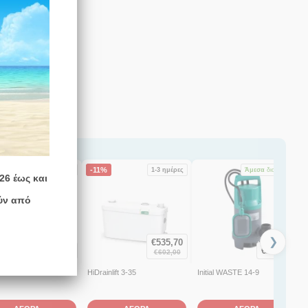
-11%
Άμεσα
διαθέσιμο
1-3 ημέρες
Άμεσα
διαθέσιμο
26 έως και
ύν από
❯
€
535,70
€
1.264,00
€
205,40
€
602,00
 UNI M05/M11-523/A
HiDrainlift 3-35
Initial WASTE 14-9