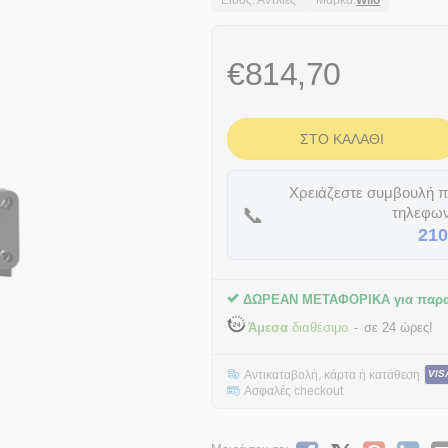
Είδος: Αντλίες
Μάρκα:
Wilo
€
814,70
ΣΤΟ ΚΑΛΆΘΙ
Χρειάζεστε συμβουλή πρ
📞
τηλεφων
210
ΔΩΡΕΑΝ ΜΕΤΑΦΟΡΙΚΑ για παρα
Άμεσα
διαθέσιμο
σε 24 ώρες!
Αντικαταβολή, κάρτα ή κατάθεση
VIS
Ασφαλές checkout