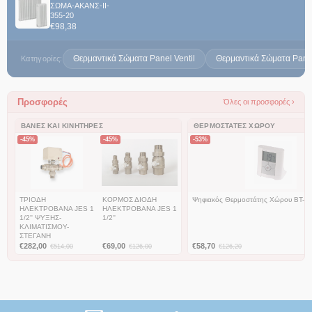
ΣΩΜΑ-ΑΚΑΝΣ-II-
355-20
€
98,38
Θερμαντικά Σώματα Panel Ventil
Θερμαντικά Σώματα Panel
Κατηγορίες:
Προσφορές
Όλες οι προσφορές ›
ΒΆΝΕΣ ΚΑΙ ΚΙΝΗΤΉΡΕΣ
ΘΕΡΜΟΣΤΆΤΕΣ ΧΏΡΟΥ
-45%
-45%
-53%
ΤΡΙΟΔΗ
ΚΟΡΜΟΣ ΔΙΟΔΗ
Ψηφιακός Θερμοστάτης Χώρου BT-D
ΗΛΕΚΤΡΟΒΑΝΑ JES 1
ΗΛΕΚΤΡΟΒΑΝΑ JES 1
1/2'' ΨΥΞΗΣ-
1/2''
ΚΛΙΜΑΤΙΣΜΟΥ-
ΣΤΕΓΑΝΗ
€
282,00
€
69,00
€
58,70
€
514,00
€
126,00
€
126,20