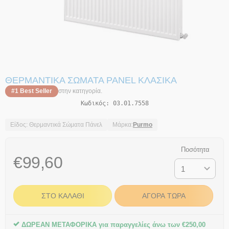
ΘΕΡΜΑΝΤΙΚΆ ΣΏΜΑΤΑ PANEL ΚΛΑΣΙΚΆ
#1 Best Seller
στην κατηγορία.
Κωδικός:
03.01.7558
Είδος: Θερμαντικά Σώματα Πάνελ
Μάρκα:
Purmo
Ποσότητα
€
99,60
ΣΤΟ ΚΑΛΆΘΙ
ΑΓΟΡΆ ΤΏΡΑ
ΔΩΡΕΑΝ ΜΕΤΑΦΟΡΙΚΑ για παραγγελίες άνω των
€
250,00