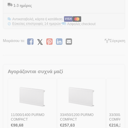
1-3 ημέρες
Αντικαταβολή, κάρτα ή κατάθεση
VISA
Εύκολες επιστροφές 14 ημερών
Ασφαλές checkout
*
Μοιράσου το:
Σύγκριση
Αγοράζονται συχνά μαζί
11/300/1400 PURMO
33/450/1200 PURMO
33/300/11
COMPACT
COMPACT
COMPACT
€
98,68
€
257,63
€
216,36