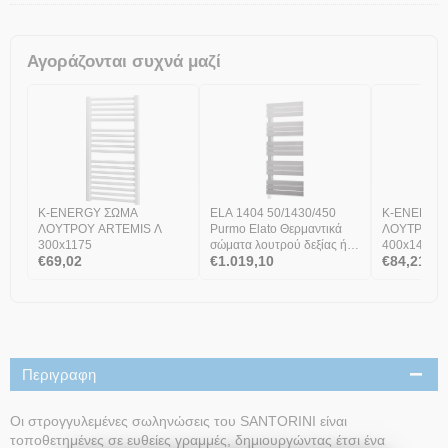
Αγοράζονται συχνά μαζί
K-ENERGY ΣΩΜΑ
ELA 1404 50/1430/450
K-ENERGY
ΛΟΥΤΡΟΥ ARTEMIS Λ
Purmo Elato Θερμαντικά
ΛΟΥΤΡΟΥ ARTEMIS Λ
300x1175
σώματα λουτρού δεξίας ή
400x1475
€
69,02
€
1.019,10
€
84,21
αριστερής σύνδεσης
Περιγραφη
Οι στρογγυλεμένες σωληνώσεις του SANTORINI είναι
τοποθετημένες σε ευθείες γραμμές, δημιουργώντας έτσι ένα