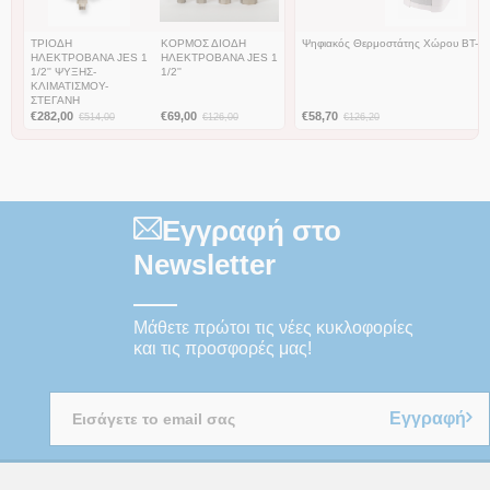
ΤΡΙΟΔΗ
ΚΟΡΜΟΣ ΔΙΟΔΗ
Ψηφιακός Θερμοστάτης Χώρου BT-D
ΗΛΕΚΤΡΟΒΑΝΑ JES 1
ΗΛΕΚΤΡΟΒΑΝΑ JES 1
1/2'' ΨΥΞΗΣ-
1/2''
ΚΛΙΜΑΤΙΣΜΟΥ-
ΣΤΕΓΑΝΗ
€
282,00
€
69,00
€
58,70
€
514,00
€
126,00
€
126,20
Εγγραφή στο
Newsletter
Μάθετε πρώτοι τις νέες κυκλοφορίες
και τις προσφορές μας!
Εγγραφή