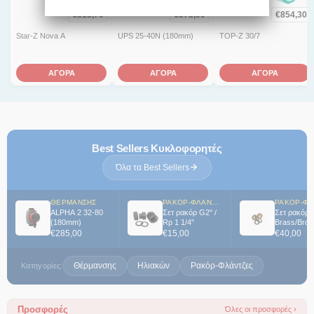
€
313,70
€
373,00
€
854,30
Star-Z Nova A
UPS 25-40N (180mm)
TOP-Z 30/7
ΑΓΟΡΑ
ΑΓΟΡΑ
ΑΓΟΡΑ
Best Sellers Κυκλοφορητές
Όλα τα Best Sellers
ΘΈΡΜΑΝΣΗΣ
ΡΑΚΌΡ-ΦΛΆΝΤΖΕΣ
ALPHA 2 32-80
Σετ ρακόρ G2'' /
Σετ ρακόρ
(180mm)
Rp 1 1/4''
Brass/Bronz
1 1/4 / Rp 3
€
285,00
€
15,00
€
40,00
Θέρμανσης
Ηλιακών
Ρακόρ-Φλάντζες
Κατηγορίες:
Προσφορές
Όλες οι προσφορές ›