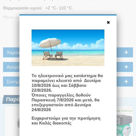
Θερμοκρασία υγρού: +2 °C- 110 °C.
Πίεση συστήματος: 10 bar.
Μέγιστη Τάση τροφοδοσίας: 1 x 230 V ± 10 % 50/60 Hz.
Διαβάστε Περισσότερα
Βαθμός προστασίας: IP44.
Κλάση μόνωσης: F.
Χαρακτηριστικά
Πιστοποιήσεις: CE,VDE,EAC,WEEE
Αγοράστε μαζί
Το ηλεκτρονικό μας κατάστημα θα
παραμείνει κλειστό από Δευτέρα
Συνημμένα
10/8/2026 έως και Σάββατο
22/8/2026.
Όποιες παραγγελίες δοθούν
Παρόμοια Προϊόντα
Παρασκευή 7/8/2026 και μετά, θα
επεξεργαστούν από Δευτέρα
24/8/2026
Άμεσα
διαθέσιμο
Άμεσα
διαθέσιμο
Άμεσα
διαθέσιμο
Ευχαριστούμε για την προτίμηση
και Καλές διακοπές