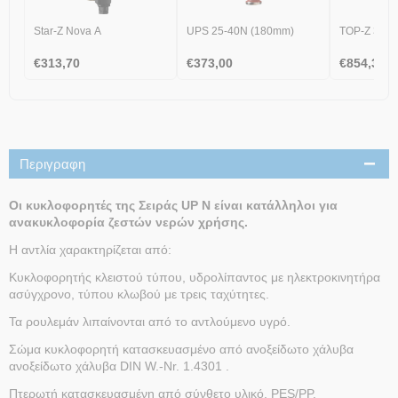
Star-Z Nova A
UPS 25-40N (180mm)
TOP-Z 30/7
€
313,70
€
373,00
€
854,30
Περιγραφη
Οι κυκλοφορητές της Σειράς UP N είναι κατάλληλοι για
ανακυκλοφορία ζεστών νερών χρήσης.
Η αντλία χαρακτηρίζεται από:
Κυκλοφορητής κλειστού τύπου, υδρολίπαντος με ηλεκτροκινητήρα
ασύγχρονο, τύπου κλωβού με τρεις ταχύτητες.
Τα ρουλεμάν λιπαίνονται από το αντλούμενο υγρό.
Σώμα κυκλοφορητή κατασκευασμένο από ανοξείδωτο χάλυβα
ανοξείδωτο χάλυβα DIN W.-Nr. 1.4301 .
Πτερωτή κατασκευασμένη από σύνθετο υλικό, PES/PP.