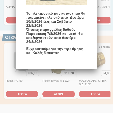
ALPHA 1L 25-60 (180mm)
ALPHA 1L 32-60 (180mm)
YONOS PICO 2.0 25/1-4
Το ηλεκτρονικό μας κατάστημα θα
παραμείνει κλειστό από Δευτέρα
ΑΓΟΡΑ
ΑΓΟΡΑ
ΑΓΟΡΑ
10/8/2026 έως και Σάββατο
22/8/2026.
Όποιες παραγγελίες δοθούν
Παρασκευή 7/8/2026 και μετά, θα
Οι αγοραστές επέλεξαν επίσης
επεξεργαστούν από Δευτέρα
24/8/2026
1-3 ημέρες
1-3 ημέρες
1-3 ημέρες
Ευχαριστούμε για την προτίμηση
και Καλές διακοπές
€
86,00
€
110,20
€
4,88
Reflex NG 50
Reflex Exvoid A 1 1/2''
ΜΑΣΤΟΣ ΑΡΣ. ΟΡΕΙΧ.
ΒΙΔ. 11/2''
ΑΓΟΡΑ
ΑΓΟΡΑ
ΑΓΟΡΑ