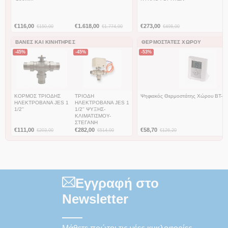
€
116,00
€
1.618,00
€
273,00
€
150,00
€
1.774,00
€
498,00
ΒΆΝΕΣ ΚΑΙ ΚΙΝΗΤΉΡΕΣ
ΘΕΡΜΟΣΤΆΤΕΣ ΧΏΡΟΥ
-45%
-45%
-53%
ΚΟΡΜΟΣ ΤΡΙΟΔΗΣ
ΤΡΙΟΔΗ
Ψηφιακός Θερμοστάτης Χώρου BT-D
ΗΛΕΚΤΡΟΒΑΝΑ JES 1
ΗΛΕΚΤΡΟΒΑΝΑ JES 1
1/2''
1/2'' ΨΥΞΗΣ-
ΚΛΙΜΑΤΙΣΜΟΥ-
ΣΤΕΓΑΝΗ
€
111,00
€
282,00
€
58,70
€
203,00
€
514,00
€
126,20
Εγγραφή στο
Newsletter