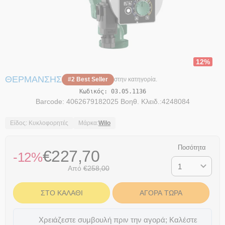
12%
ΘΈΡΜΑΝΣΗΣ
#2 Best Seller
στην κατηγορία.
Κωδικός:
03.05.1136
Barcode: 4062679182025 Βοηθ. Κλειδ.:4248084
Είδος: Κυκλοφορητές
Μάρκα:
Wilo
Ποσότητα
€
227,70
-12%
Από
€
258,00
ΣΤΟ ΚΑΛΆΘΙ
ΑΓΟΡΆ ΤΏΡΑ
Χρειάζεστε συμβουλή πριν την αγορά; Καλέστε