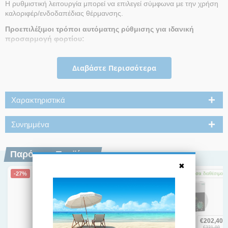
Η ρυθμιστική λειτουργία μπορεί να επιλεγεί σύμφωνα με την χρήση
καλοριφέρ/ενδοδαπέδιας θέρμανσης.
Προεπιλέξιμοι τρόποι αυτόματης ρύθμισης για ιδανική
προσαρμογή φορτίου:
Σταθερή διαφορική πίεση (Δp-c), μεταβλητή διαφορική πίεση (Δp-v),
σταθερές στροφές (3 χαρακτηριστικές καμπύλες ρύθμισης).
Διαβάστε Περισσότερα
Ενσωματωμένη προστασία κινητήρα.
Ένδειξη LED για τη ρύθμιση της ονομαστικής τιμής και για ένδειξη
Χαρακτηριστικά
της τρέχουσας κατανάλωσης σε W.
Αυτόματη λειτουργία απεμπλοκής.
Συνημμένα
Χειροκίνητη λειτουργία εξαέρωσης για την εξαέρωση του χώρου του
ρότορα.
Παρόμοια Προϊόντα
Χειροκίνητη επανεκκίνηση.
-27%
-23%
-12%
Άμεσα
διαθέσιμο
Άμεσα
διαθέσιμο
Άμεσα
διαθέσιμο
€
201,00
€
222,00
€
202,40
€
277,00
€
288,00
€
231,00