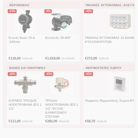
ΘΈΡΜΑΝΣΗΣ
ΠΊΝΑΚΕΣ ΑΥΤΟΝΟΜΊΑΣ, ΕΛΈΓΧΟ
-23%
-9%
-45%
Ecocirc Basic 25-4
EcocircXL 50-80F
ΠΙΝΑΚΑΣ ΑΥΤΟΝΟΜΙΑΣ 10 ΔΙΑΜΕΡΙ
-180mm
ΚΥΚΛΟΦΟΡΗΤΩΝ
€
116,00
€
1.618,00
€
273,00
€
150,00
€
1.774,00
€
498,00
ΒΆΝΕΣ ΚΑΙ ΚΙΝΗΤΉΡΕΣ
ΘΕΡΜΟΣΤΆΤΕΣ ΧΏΡΟΥ
-45%
-45%
-53%
ΚΟΡΜΟΣ ΤΡΙΟΔΗΣ
ΤΡΙΟΔΗ
Ψηφιακός Θερμοστάτης Χώρου BT-D
ΗΛΕΚΤΡΟΒΑΝΑ JES 1
ΗΛΕΚΤΡΟΒΑΝΑ JES 1
1/2''
1/2'' ΨΥΞΗΣ-
ΚΛΙΜΑΤΙΣΜΟΥ-
ΣΤΕΓΑΝΗ
€
111,00
€
282,00
€
58,70
€
203,00
€
514,00
€
126,20