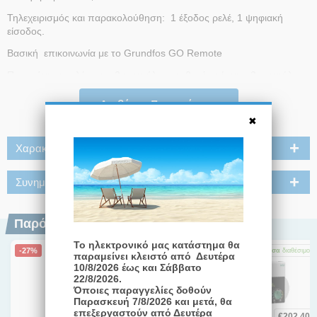
Τηλεχειρισμός και παρακολούθηση: 1 έξοδος ρελέ, 1 ψηφιακή
είσοδος.
Βασική επικοινωνία με το Grundfos GO Remote
Προγράμματα ελέγχου: 3 καμπύλες σταθερής πίεσης, 3 καμπύλες
αναλογικής πίεσης, 3 σταθερές ταχύτητες.
Διαβάστε Περισσότερα
Χαρακτηριστικά
Συνημμένα
Παρόμοια Προϊόντα
Το ηλεκτρονικό μας κατάστημα θα
-27%
-23%
-12%
Άμεσα
διαθέσιμο
Άμεσα
διαθέσιμο
Άμεσα
διαθέσιμο
παραμείνει κλειστό από Δευτέρα
10/8/2026 έως και Σάββατο
22/8/2026.
Όποιες παραγγελίες δοθούν
Παρασκευή 7/8/2026 και μετά, θα
επεξεργαστούν από Δευτέρα
€
201,00
€
222,00
€
202,40