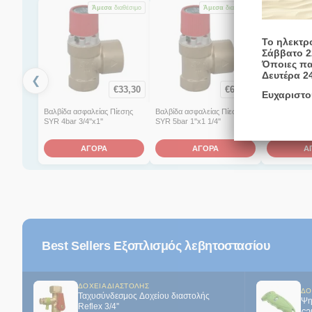
Άμεσα
διαθέσιμο
Άμεσα
διαθέσιμο
Το ηλεκτρ
Σάββατο 2
Όποιες πα
Δευτέρα 2
❮
€
33,30
€
62,70
Ευχαριστο
Βαλβίδα ασφαλείας Πίεσης
Βαλβίδα ασφαλείας Πίεσης
Βαλβίδα ασφα
SYR 4bar 3/4''x1''
SYR 5bar 1''x1 1/4''
SYR 3bar 1''x
ΑΓΟΡΑ
ΑΓΟΡΑ
Α
Best Sellers Εξοπλισμός λεβητοστασίου
ΔΟΧΕΊΑ ΔΙΑΣΤΟΛΉΣ
ΔΟ
Ταχυσύνδεσμος Δοχείου διαστολής
Ψη
Reflex 3/4''