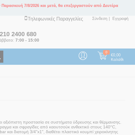
ν Παρασκευή 7/8/2026 και μετά, θα επεξεργαστούν από Δευτέρα
Τηλεφωνικές Παραγγελίες
Σύνδεση
Εγγραφή
210 2400 680
άββατο:
7:00 - 15:00
0
€
0,00
Καλάθι
ει αξιόπιστη προστασία σε συστήματα ύδρευσης και θέρμανσης.
αγμα και σφραγίδες από καουτσούκ ανθεκτικό στους 140°C,
ar και διατομή 3/4"x1", διαθέτει πλαστικό κουμπί χειροκίνητης