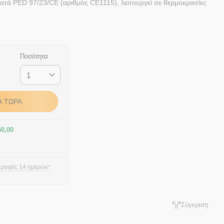
κατά PED 97/23/CE (αριθμός CE1115), λειτουργεί σε θερμοκρασίες
Ποσότητα
Ά ΤΏΡΑ
50,00
τροφές 14 ημερών
*
Σύγκριση