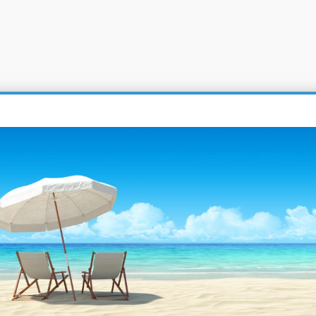
 C.
CE1115.
Οι αγοραστές επέλ