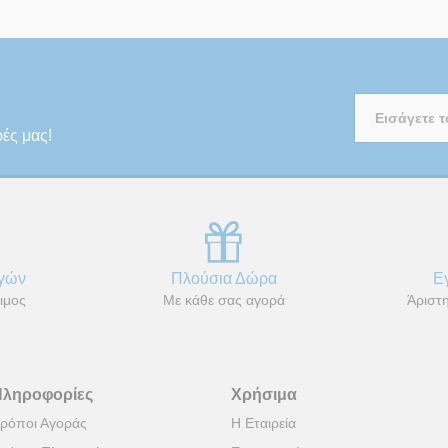
ρές μας!
αγών
Πλούσια Δώρα
Ε
ιμος
Με κάθε σας αγορά
Άριστη
Πληροφορίες
Χρήσιμα
ρόποι Αγοράς
Η Εταιρεία