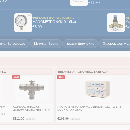
5,70
€
11,80
ΘΕΡΜΌΜΕΤΡΑ, ΜΑΝΌΜΕΤΡΑ
ΜΕ
ΜΑΝΟΜΕΤΡΟ Φ52 0-16bar
Με
€
6,00
€
4
ατα Πληρώσεως
Μειωτές Πίεσης
Δοχεία Διαστολής
Θερμόμετρα, Μα
ΉΡΕΣ
ΠΊΝΑΚΕΣ ΑΥΤΟΝΟΜΊΑΣ, ΕΛΈΓΧΟΥ
-45%
-45%
ΑΝΑ
ΚΟΡΜΟΣ ΤΡΙΟΔΗΣ
ΠΙΝΑΚΑΣ ΑΥΤΟΝΟΜΙΑΣ 6 ΔΙΑΜΕΡΙΣΜΑΤΩΝ - 2
ΗΛΕΚΤΡΟΒΑΝΑ JES 1 1/2''
ΚΥΚΛΟΦΟΡΗΤΩΝ
ΑΝΗ
€
111,00
€
192,00
€
203,00
€
350,00