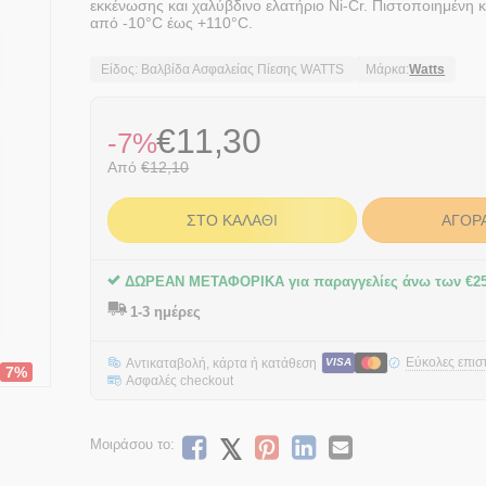
εκκένωσης και χαλύβδινο ελατήριο Ni-Cr. Πιστοποιημένη 
από -10°C έως +110°C.
Είδος: Βαλβίδα Ασφαλείας Πίεσης WATTS
Μάρκα:
Watts
€
11,30
-7%
Από
€
12,10
ΣΤΟ ΚΑΛΆΘΙ
ΑΓΟΡ
ΔΩΡΕΑΝ ΜΕΤΑΦΟΡΙΚΑ για παραγγελίες άνω των
€
2
1-3 ημέρες
Εύκολες επισ
Αντικαταβολή, κάρτα ή κατάθεση
VISA
7%
Ασφαλές checkout
Μοιράσου το: