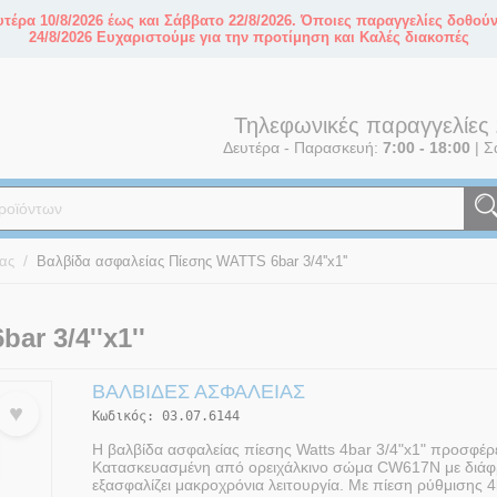
τέρα 10/8/2026 έως και Σάββατο 22/8/2026. Όποιες παραγγελίες δοθού
24/8/2026 Ευχαριστούμε για την προτίμηση και Καλές διακοπές
Τηλεφωνικές παραγγελίες
Δευτέρα - Παρασκευή:
7:00 - 18:00
|
Σ
/
ας
Βαλβίδα ασφαλείας Πίεσης WATTS 6bar 3/4''x1''
r 3/4''x1''
ΒΑΛΒΊΔΕΣ ΑΣΦΑΛΕΊΑΣ
♥
Κωδικός:
03.07.6144
Η βαλβίδα ασφαλείας πίεσης Watts 4bar 3/4"x1" προσφέρ
Κατασκευασμένη από ορειχάλκινο σώμα CW617N με διάφρ
εξασφαλίζει μακροχρόνια λειτουργία. Με πίεση ρύθμισης 4b