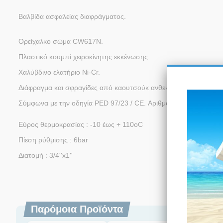
Βαλβίδα ασφαλείας διαφράγματος.
Ορείχαλκο σώμα CW617N.
Πλαστικό κουμπί χειροκίνητης εκκένωσης.
Χαλύβδινο ελατήριο Ni-Cr.
Διάφραγμα και σφραγίδες από καουτσούκ ανθεκτικό στους 140 °
Σύμφωνα με την οδηγία PED 97/23 / CE. Αριθμός αναγνώρισης 
Εύρος θερμοκρασίας : -10 έως + 110oC
Πίεση ρύθμισης : 6bar
Διατομή : 3/4''x1''
Παρόμοια Προϊόντα