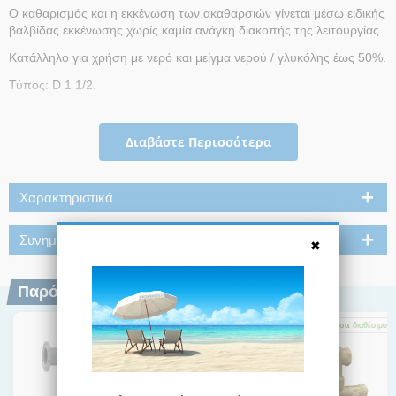
Ο καθαρισμός και η εκκένωση των ακαθαρσιών γίνεται μέσω ειδικής
βαλβίδας εκκένωσης χωρίς καμία ανάγκη διακοπής της λειτουργίας.
Κατάλληλο για χρήση με νερό και μείγμα νερού / γλυκόλης έως 50%.
Τύπος: D 1 1/2.
Μοντέλο εγκατάστασης: οριζόντιο.
Φιλτράρισμα : 5 µm.
Διαβάστε Περισσότερα
Σύνδεση συστήματος: 1 1/2''.
Μέγιστη πίεση λειτουργίας: 10 bar.
Χαρακτηριστικά
Μέγιστη θερμοκρασία λειτουργίας: 110 °C
Συνημμένα
Παρόμοια Προϊόντα
Άμεσα
διαθέσιμο
1-3 ημέρες
Άμεσα
διαθέσιμο