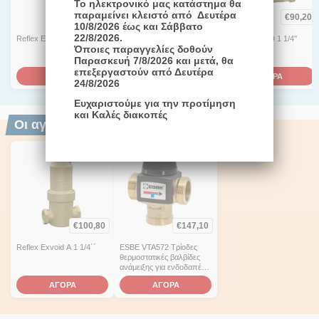
Το ηλεκτρονικό μας κατάστημα θα
παραμείνει κλειστό από Δευτέρα
€
1.298,40
€
272,70
€
90,20
10/8/2026 έως και Σάββατο
22/8/2026.
Reflex Exdirt DN 100
Reflex Exvoid A 2''
Reflex Exdirt D 1 1/4''
Όποιες παραγγελίες δοθούν
Παρασκευή 7/8/2026 και μετά, θα
επεξεργαστούν από Δευτέρα
ΑΓΟΡΑ
ΑΓΟΡΑ
ΑΓΟΡΑ
24/8/2026
Ευχαριστούμε για την προτίμηση
και Καλές διακοπές
Οι αγοραστές επέλεξαν επίσης
1-3 ημέρες
1-30 ημέρες
€
100,80
€
147,10
Reflex Exvoid A 1 1/4΄΄
ESBE VTA572 Tρίοδες
θερμοστατικές βαλβίδες
ανάμειξης για ενδοδαπέδια
θέρμανση - ψύξη 4,8 kvs
ΑΓΟΡΑ
ΑΓΟΡΑ
Σύνδεση G1 1/4",
εξωτ.σπειρ.