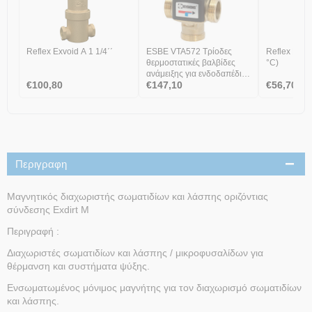
Reflex Exvoid A 1 1/4΄΄
ESBE VTA572 Tρίοδες
Reflex Exvoi
θερμοστατικές βαλβίδες
°C)
ανάμειξης για ενδοδαπέδια
€
100,80
€
147,10
€
56,70
θέρμανση - ψύξη 4,8 kvs
Σύνδεση G1 1/4",
εξωτ.σπειρ.
Περιγραφη
Μαγνητικός διαχωριστής σωματιδίων και λάσπης οριζόντιας
σύνδεσης Exdirt M
Περιγραφή :
Διαχωριστές σωματιδίων και λάσπης / μικροφυσαλίδων για
θέρμανση και συστήματα ψύξης.
Ενσωματωμένος μόνιμος μαγνήτης για τον διαχωρισμό σωματιδίων
και λάσπης.