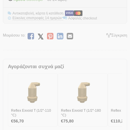
Αντικαταβολή, κάρτα ή κατάθεση
VISA
Εύκολες επιστροφές 14 ημερών
Ασφαλές checkout
*
Μοιράσου το:
Σύγκριση
Αγοράζονται συχνά μαζί
Reflex Exvoid T (1/2''-110
Reflex Exvoid T (1/2''-180
Reflex Exvoi
°C)
°C)
€
56,70
€
75,80
€
110,20