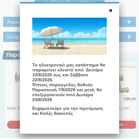
Διαβάστε Περισσότερα
Χαρακτηριστικά
Συνημμένα
Παρόμοια Προϊόντα
Το ηλεκτρονικό μας κατάστημα θα
Άμεσα
διαθέσιμο
1-3 ημέρες
Άμεσα
διαθέσιμο
παραμείνει κλειστό από Δευτέρα
10/8/2026 έως και Σάββατο
22/8/2026.
Όποιες παραγγελίες δοθούν
Παρασκευή 7/8/2026 και μετά, θα
επεξεργαστούν από Δευτέρα
€
1.298,40
€
272,70
€
90,20
24/8/2026
Ευχαριστούμε για την προτίμηση
Reflex Exdirt DN 100
Reflex Exvoid A 2''
Reflex Exdirt D 1 1/4''
και Καλές διακοπές
ΑΓΟΡΑ
ΑΓΟΡΑ
ΑΓΟΡΑ