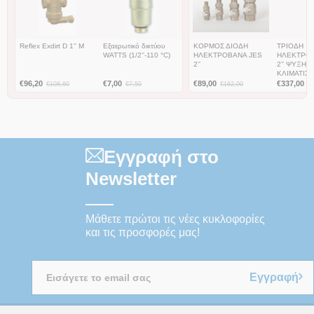
Reflex Exdirt D 1'' M
Εξαερωτικό δικτύου
ΚΟΡΜΟΣ ΔΙΟΔΗ
ΤΡΙΟΔΗ
WATTS (1/2''-110 °C)
ΗΛΕΚΤΡΟΒΑΝΑ JES
ΗΛΕΚΤΡΟΒ
2''
2'' ΨΥΞΗΣ-
ΚΛΙΜΑΤΙΣ
€
96,20
€
7,00
€
89,00
€
337,00
€
108,60
€
7,50
€
162,00
€
Εγγραφή στο
Newsletter
Μάθετε πρώτοι τις νέες κυκλοφορίες
και τις προσφορές μας!
Εγγραφή