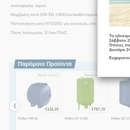
κυκλοφορίας νερού.
Μεμβράνη κατά DIN EN 13831/αντικαθιστόμενη από 50lt, αντιδι
Πιστοποίηση κατά 97/23/EG για σ
Πίεση λειτουργίας 10 bar/70oC.
Το ηλεκτρ
Σάββατο 2
Όποιες πα
Δευτέρα 2
Ευχαριστο
Παρόμοια Προϊόντα
Άμεσα
διαθέσιμο
Άμεσα
διαθέσιμο
❮
€
122,20
€
787,70
Reflex HW 50
Reflex DΤ-5 200
Reflex DE 12