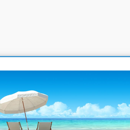
ήματα ύδρευσης, ενδοδαπέδιες θερμάνσεις, γεωθερμία, χωρίς διάταξη