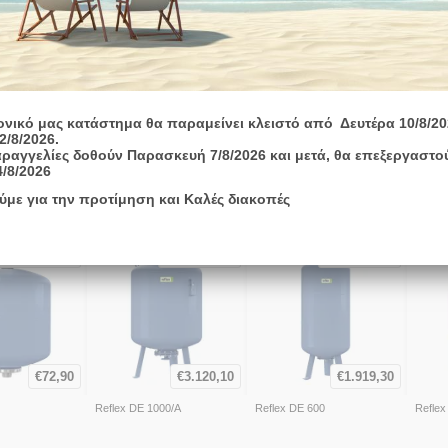
αβρωτική προστασία στα μέρη που έρχονται σε επαφή με το νερό.
υσκευές υπό πίεση.
ονικό μας κατάστημα θα παραμείνει κλειστό από Δευτέρα 10/8/20
2/8/2026.
ραγγελίες δοθούν Παρασκευή 7/8/2026 και μετά, θα επεξεργαστο
4/8/2026
ύμε για την προτίμηση και Καλές διακοπές
Άμεσα
διαθέσιμο
Άμεσα
διαθέσιμο
Άμεσα
διαθέσιμο
€
72,90
€
3.120,10
€
1.919,30
Reflex DE 1000/Α
Reflex DE 600
Reflex