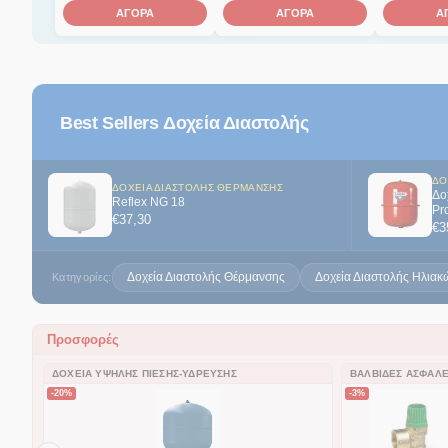
ΑΓΟΡΑ
ΑΓΟΡΑ
Α
Best Sellers Δοχεία Διαστολής
ΔΟ
ΔΟΧΕΊΑ ΔΙΑΣΤΟΛΉΣ ΘΈΡΜΑΝΣΗΣ
Δο
Reflex NG 18
Pr
€
37,30
€
3
Δοχεία Διαστολής Θέρμανσης
Δοχεία Διαστολής Ηλιακ
Κατηγορίες:
Προσφορές
ΔΟΧΕΊΑ ΥΨΗΛΉΣ ΠΊΕΣΗΣ-ΎΔΡΕΥΣΗΣ
ΒΑΛΒΊΔΕΣ ΑΣΦΑΛΕ
-20%
-3%