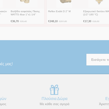
λιακών
Βαλβίδα ασφαλείας Πίεσης
Reflex Exdirt D 2'' M
Εξαερωτικό δικτύου W
'
WATTS 4bar 1''x1 1/4''
(1/2''-160 °C)
€
36,70
€
248,10
€
17,30
€
39,40
€
297,80
€
18,50
ρές μας!
αγών
Πλούσια Δώρα
Ε
ιμος
Με κάθε σας αγορά
Άριστη