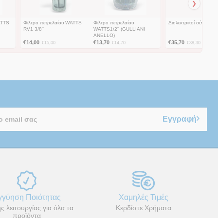
❯
ATTS
Φίλτρο πετρελαίου WATTS
Φίλτρο πετρελαίου
Διηλεκτρικοί σύνδεσμοι
RV1 3/8''
WATTS1/2'' (GULLIANI
ANELLO)
€
14,00
€
13,70
€
35,70
€
15,00
€
14,70
€
38,30
Εγγραφή
γγύηση Ποιότητας
Χαμηλές Τιμές
ς λειτουργίας για όλα τα
Κερδίστε Χρήματα
προϊόντα