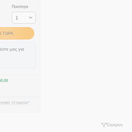
Ποσότητα
Ά ΤΏΡΑ
έστε μας για
50,00
τροφές 14 ημερών
*
Σύγκριση