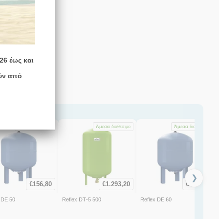
26 έως και
ύν από
Άμεσα
διαθέσιμο
Άμεσα
διαθέσιμο
Άμεσα
διαθέσιμο
❯
€
156,80
€
1.293,20
€
201,90
 DE 50
Reflex DΤ-5 500
Reflex DE 60