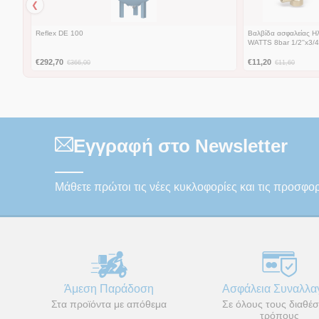
❮
Reflex DE 100
Βαλβίδα ασφαλείας Η
WATTS 8bar 1/2''x3/4'
€
292,70
€
11,20
€
366,00
€
11,60
Εγγραφή στο Newsletter
Μάθετε πρώτοι τις νέες κυκλοφορίες και τις προσφο
Άμεση Παράδοση
Ασφάλεια Συναλλ
Στα προϊόντα με απόθεμα
Σε όλους τους διαθέσ
τρόπους