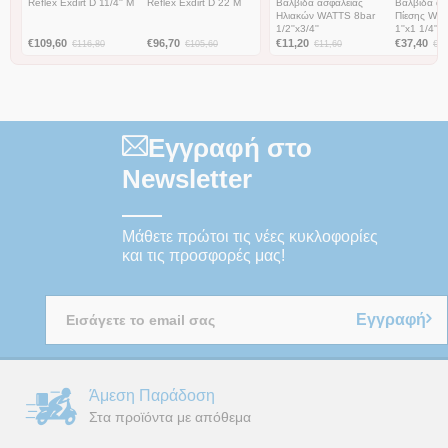
Reflex Exdirt D 11/4'' M
Reflex Exdirt D 22 M
Βαλβίδα ασφαλείας
Βαλβίδα ασ
Ηλιακών WATTS 8bar
Πίεσης WA
1/2''x3/4''
1''x1 1/4''
€
109,60
€
96,70
€
11,20
€
37,40
€
116,80
€
105,60
€
11,60
€
40
Εγγραφή στο
Newsletter
Μάθετε πρώτοι τις νέες κυκλοφορίες
και τις προσφορές μας!
Εγγραφή
Άμεση Παράδοση
Στα προϊόντα με απόθεμα