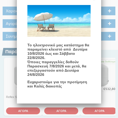
Χαρακτηριστικά
Αγοράστε μαζί
Συνημμένα
Το ηλεκτρονικό μας κατάστημα θα
παραμείνει κλειστό από Δευτέρα
Παρόμοια Προϊόντα
10/8/2026 έως και Σάββατο
22/8/2026.
Όποιες παραγγελίες δοθούν
Άμεσα
διαθέσιμο
Άμεσα
διαθέσιμο
Άμεσα
διαθέσιμο
Παρασκευή 7/8/2026 και μετά, θα
επεξεργαστούν από Δευτέρα
24/8/2026
Ευχαριστούμε για την προτίμηση
και Καλές διακοπές
€
304,20
€
141,10
€
532,80
Reflex S 100
Reflex S 33
Reflex S 200
ΑΓΟΡΑ
ΑΓΟΡΑ
ΑΓΟΡΑ