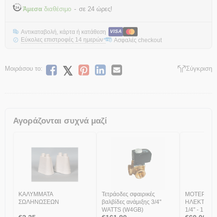
Άμεσα
διαθέσιμο
σε 24 ώρες!
Αντικαταβολή, κάρτα ή κατάθεση
VISA
Εύκολες επιστροφές 14 ημερών
Ασφαλές checkout
*
Μοιράσου το:
Σύγκριση
Αγοράζονται συχνά μαζί
ΚΑΛΥΜΜΑΤΑ
Τετράοδες σφαιρικές
ΜΟΤΕΡ ΔΙ
ΣΩΛΗΝΩΣΕΩΝ
βαλβίδες ανάμιξης 3/4''
ΗΛΕΚΤΡΟΒΑ
WATTS (W4GB)
1/4'' - 1 1/2'' 