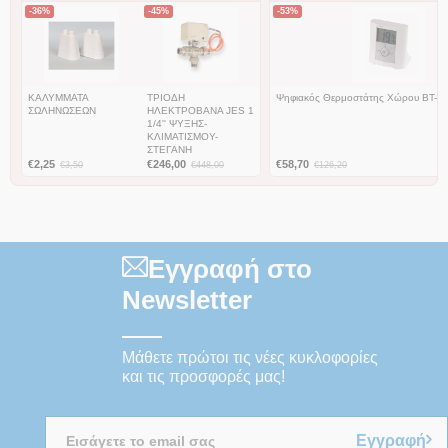
-36%
-45%
-53%
ΚΑΛΥΜΜΑΤΑ
ΤΡΙΟΔΗ
Ψηφιακός Θερμοστάτης Χώρου BT-D
ΣΩΛΗΝΩΣΕΩΝ
ΗΛΕΚΤΡΟΒΑΝΑ JES 1
1/4'' ΨΥΞΗΣ-
ΚΛΙΜΑΤΙΣΜΟΥ-
ΣΤΕΓΑΝΗ
€
2,25
€
246,00
€
58,70
€
3,50
€
448,00
€
126,20
Εγγραφή στο
Newsletter
Μάθετε πρώτοι τις νέες κυκλοφορίες
και τις προσφορές μας!
Εγγραφή