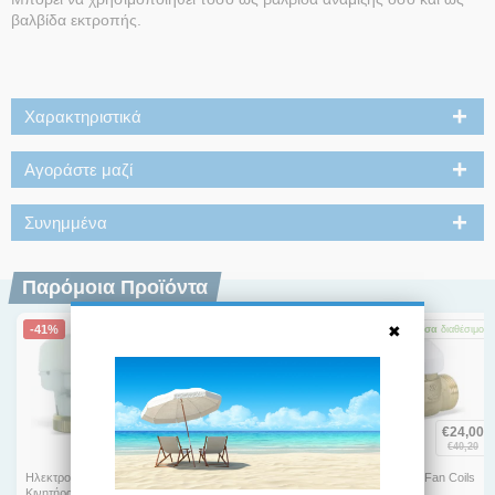
βαλβίδα εκτροπής.
Χαρακτηριστικά
Αγοράστε μαζί
Συνημμένα
Παρόμοια Προϊόντα
-41%
-39%
-40%
Άμεσα
διαθέσιμο
Άμεσα
διαθέσιμο
Άμεσα
διαθέσιμο
€
96,60
€
25,70
€
24,00
€
162,40
€
42,30
€
40,20
Ηλεκτροθερμικος
Τρίοδη βαλβίδα Fan Coils
Δίοδη βαλβίδα Fan Coils
Κινητήρας EMUJC-010
1'' WATTS
1'' WATTS