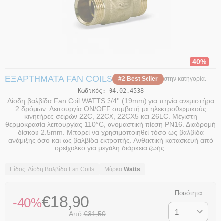
40%
ΕΞΑΡΤΉΜΑΤΑ FAN COILS
#2 Best Seller
στην κατηγορία.
Κωδικός:
04.02.4538
Δίοδη βαλβίδα Fan Coil WATTS 3/4'' (19mm) για πηνία ανεμιστήρα
2 δρόμων. Λειτουργία ON/OFF συμβατή με ηλεκτροθερμικούς
κινητήρες σειρών 22C, 22CX, 22CX5 και 26LC. Μέγιστη
θερμοκρασία λειτουργίας 110°C, ονομαστική πίεση PN16. Διαδρομή
δίσκου 2.5mm. Μπορεί να χρησιμοποιηθεί τόσο ως βαλβίδα
ανάμιξης όσο και ως βαλβίδα εκτροπής. Ανθεκτική κατασκευή από
ορείχαλκο για μεγάλη διάρκεια ζωής.
Είδος: Δίοδη Βαλβίδα Fan Coils
Μάρκα:
Watts
Ποσότητα
€
18,90
-40%
Από
€
31,50