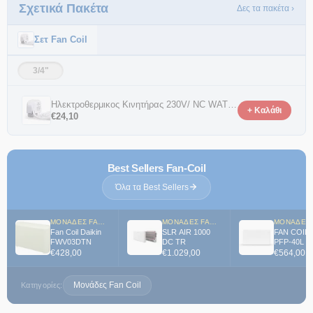
Σχετικά Πακέτα
Δες τα πακέτα ›
Σετ Fan Coil
3/4"
Ηλεκτροθερμικος Κινητήρας 230V/ NC WATTS
+ Καλάθι
€
24,10
Best Sellers Fan-Coil
Όλα τα Best Sellers
ΜΟΝΆΔΕΣ FAN COIL
ΜΟΝΆΔΕΣ FAN COIL
Fan Coil Daikin
SLR AIR 1000
FAN COIL 
FWV03DTN
DC TR
PFP-40L 
ΤΖΑΜΙ
€
428,00
€
1.029,00
€
564,00
Μονάδες Fan Coil
Κατηγορίες: