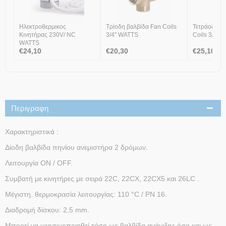
Ηλεκτροθερμικος
Τρίοδη βαλβίδα Fan Coils
Τετράοδη β
Κινητήρας 230V/ NC
3/4'' WATTS
Coil
WATTS
€
24,10
€
20,30
€
25,10
Περιγραφη
Χαρακτηριστικά :
Δίοδη βαλβίδα πηνίου ανεμιστήρα 2 δρόμων.
Λειτουργία ON / OFF.
Συμβατή με κινητήρες με σειρά 22C, 22CX, 22CX5 και 26LC .
Μέγιστη. θερμοκρασία λειτουργίας: 110 °C / PN 16.
Διαδρομή δίσκου: 2,5 mm.
Μπορεί να χρησιμοποιηθεί τόσο ως βαλβίδα ανάμιξης όσο και ως