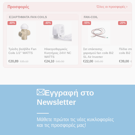
Προσφορές
Όλες οι προσφορές ›
ΕΞΑΡΤΉΜΑΤΑ FAN COILS
FAN-COIL
-40%
-40%
-55%
-20%
Τρίοδη βαλβίδα Fan
Ηλεκτροθερμικός
Σετ επέκτασης
Πόδια στήρ
Coils 1/2'' WATTS
Κινητήρας 24V/ NC
χειρισμού fan coils Bi2
coils Bi2 SL
WATTS
SL Air Inverter
€
20,89
€
24,10
€
22,00
€
39,00
€
35,10
€
40,50
€
49,00
€
49
Εγγραφή στο
Newsletter
Μάθετε πρώτοι τις νέες κυκλοφορίες
και τις προσφορές μας!