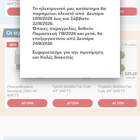
WATTS
Το ηλεκτρονικό μας κατάστημα θα
ΑΓΟΡΑ
ΑΓΟΡΑ
ΑΓΟΡΑ
παραμείνει κλειστό από Δευτέρα
10/8/2026 έως και Σάββατο
22/8/2026.
Όποιες παραγγελίες δοθούν
Οι αγοραστές επέλεξαν επίσης
Παρασκευή 7/8/2026 και μετά, θα
επεξεργαστούν από Δευτέρα
24/8/2026
-40%
-40%
-41%
1-3 ημέρες
1-3 ημέρες
1-30 ημέρες
Ευχαριστούμε για την προτίμηση
και Καλές διακοπές
€
24,10
€
20,30
€
25,10
€
40,50
€
34,10
€
42,30
Ηλεκτροθερμικος
Τρίοδη βαλβίδα Fan Coils
Τετράοδη βαλβίδα Fan
Κινητήρας 230V/ NC
3/4'' WATTS
Coils 3/4'' WATTS
WATTS
ΑΓΟΡΑ
ΑΓΟΡΑ
ΑΓΟΡΑ