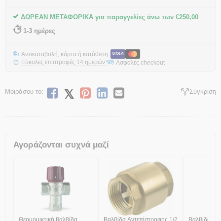
ΔΩΡΕΑΝ ΜΕΤΑΦΟΡΙΚΑ για παραγγελίες άνω των
€
250,00
1-3 ημέρες
Αντικαταβολή, κάρτα ή κατάθεση
VISA
Εύκολες επιστροφές 14 ημερών
Ασφαλές checkout
*
Μοιράσου το:
Σύγκριση
Αγοράζονται συχνά μαζί
Θερμομικτική βαλβίδα
Βαλβίδα Αντεπίστροφης 1/2
Βαλβίδα ασ