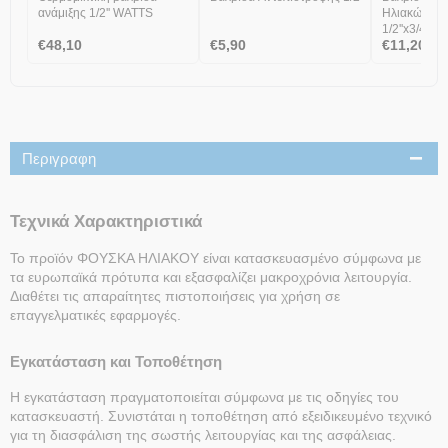
ανάμιξης 1/2'' WATTS
Ηλιακών WA
1/2''x3/4''
€
48,10
€
5,90
€
11,20
Περιγραφη
Τεχνικά Χαρακτηριστικά
Το προϊόν ΦΟΥΣΚΑ ΗΛΙΑΚΟΥ είναι κατασκευασμένο σύμφωνα με
τα ευρωπαϊκά πρότυπα και εξασφαλίζει μακροχρόνια λειτουργία.
Διαθέτει τις απαραίτητες πιστοποιήσεις για χρήση σε
επαγγελματικές εφαρμογές.
Εγκατάσταση και Τοποθέτηση
Η εγκατάσταση πραγματοποιείται σύμφωνα με τις οδηγίες του
κατασκευαστή. Συνιστάται η τοποθέτηση από εξειδικευμένο τεχνικό
για τη διασφάλιση της σωστής λειτουργίας και της ασφάλειας.