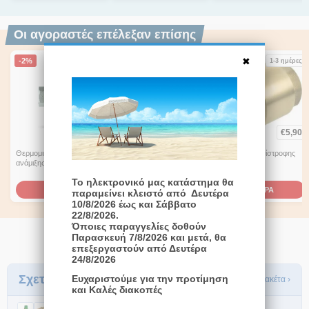
Οι αγοραστές επέλεξαν επίσης
-2%
-3%
1-3 ημέρες
1-3 ημέρες
1-3 ημέρες
€
48,10
€
11,20
€
5,90
€
49,00
€
11,60
Θερμομικτική βαλβίδα
Βαλβίδα ασφαλείας
Βαλβίδα Αντεπίστροφης
ανάμιξης 1/2'' WATTS
Ηλιακών WATTS 8bar
1/2
1/2''x3/4''
Το ηλεκτρονικό μας κατάστημα θα
ΑΓΟΡΑ
ΑΓΟΡΑ
ΑΓΟΡΑ
παραμείνει κλειστό από Δευτέρα
10/8/2026 έως και Σάββατο
22/8/2026.
Όποιες παραγγελίες δοθούν
Παρασκευή 7/8/2026 και μετά, θα
επεξεργαστούν από Δευτέρα
24/8/2026
Σχετικά Πακέτα
Ευχαριστούμε για την προτίμηση
Δες τα πακέτα ›
και Καλές διακοπές