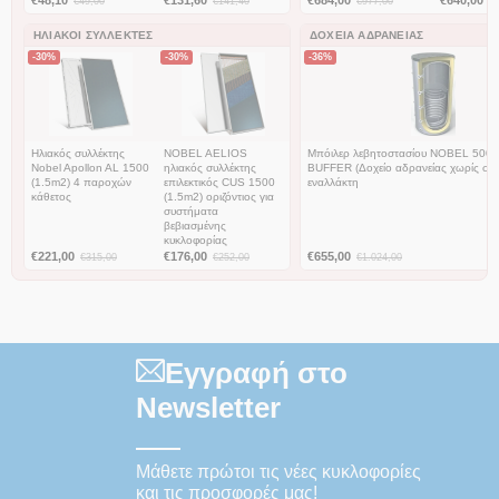
€
49,00
€
141,40
€
977,00
€
ΗΛΙΑΚΟΊ ΣΥΛΛΈΚΤΕΣ
ΔΟΧΕΊΑ ΑΔΡΆΝΕΙΑΣ
-30%
-30%
-36%
Ηλιακός συλλέκτης
NOBEL AELIOS
Μπόιλερ λεβητοστασίου NOBEL 500 λ
Nobel Apollon AL 1500
ηλιακός συλλέκτης
BUFFER (Δοχείο αδρανείας χωρίς σμά
(1.5m2) 4 παροχών
επιλεκτικός CUS 1500
εναλλάκτη
κάθετος
(1.5m2) οριζόντιος για
συστήματα
βεβιασμένης
κυκλοφορίας
€
221,00
€
176,00
€
655,00
€
315,00
€
252,00
€
1.024,00
Εγγραφή στο
Newsletter
Μάθετε πρώτοι τις νέες κυκλοφορίες
και τις προσφορές μας!