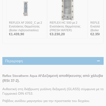
REFLEX AF 200/2_C με 2
REFLEX ΗC 500 με 2
REFLEX AH 400/1_C με 1
Εναλλάκτες Θερμότητας
Εναλλάκτες Θερμότητας
Εναλλάκτη 
(Boiler Λεβητοστασίου)
(FRESH WATER)
(Boiler Λεβ
€
1.439,90
€
3.230,20
€
2.350,50
Περιγραφη
Δεξαμενή αποθήκευσης από χάλυβα
Reflex Storatherm Aqua AF
(RSt 37-2).
Ανθεκτική στη διάβρωση γυάλινη δεξαμενή (GLASS) σύμφωνα με το
Γερμανικό DIN 4753.
Ράβδος ανόδου μαγνησίου για την προστασία του δοχείου.