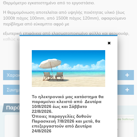
Θερμόμετρο εγκατεστημένο από το εργοστάσιο.
Η θερμομόνωση αποτελείται από υψηλής ποιότητας υλικό (έως
1000lt πάχος 100mm, από 1500lt πάχος 120mm), αφαιρούμενο
περίβλημα από εύκαμπτο αφρό με
εξωτερική επιφάνεια από ελασματοποιημένο φύλλο και φερμουάρ,
καθώς και ένα ανθεκτικό μαύρο μονωτικό κάλυμμα από
πολυστερίνη.
Υποδοχή για προσθήκη ηλεκτρικού EEHR θερμαντικού στοιχείου
Διαβάστε Περισσότερα
(Αντίσταση 1 1/2΄΄ βιδωτή).
Τύπος: AF 200 / 1M_C
Χαρακτηριστικά
Ονομαστικός όγκος: 198 lt
Θερμοκρασία λειτουργίας : 110 ° C
Συνημμένα
Το ηλεκτρονικό μας κατάστημα θα
Θερμοκρασία αποθήκευση: 95 ° C
παραμείνει κλειστό από Δευτέρα
10/8/2026 έως και Σάββατο
Παρόμοια Προϊόντα
Μέγιστη πίεση δοχείου αποθήκευσης: 16 bar
22/8/2026.
Όποιες παραγγελίες δοθούν
Μέγιστη πίεση εναλλάκτη πόσιμου νερού: 10 bar
Άμεσα
διαθέσιμο
Άμεσα
διαθέσιμο
Άμεσα
διαθέσιμο
Παρασκευή 7/8/2026 και μετά, θα
επεξεργαστούν από Δευτέρα
Διάμετρος: 540 mm
24/8/2026
Ύψος: 1473 mm