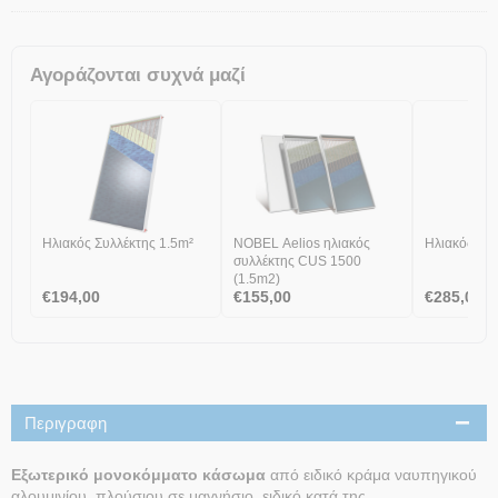
Αγοράζονται συχνά μαζί
Ηλιακός Συλλέκτης 1.5m²
NOBEL Aelios ηλιακός
Ηλιακός Συλ
συλλέκτης CUS 1500
(1.5m2)
€
194,00
€
155,00
€
285,00
Περιγραφη
Εξωτερικό μονοκόμματο κάσωμα
από ειδικό κράμα ναυπηγικού
αλουμινίου, πλούσιου σε μαγνήσιο, ειδικό κατά της