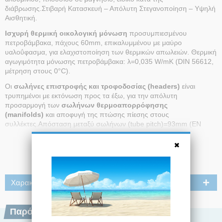
διάβρωσης.Στιβαρή Κατασκευή – Απόλυτη Στεγανοποίηση – Υψηλή
Αισθητική.
Ισχυρή θερμική οικολογική μόνωση
προσυμπιεσμένου
πετροβάμβακα, πάχους 60mm, επικαλυμμένου με μαύρο
υαλοΰφασμα, για ελαχιστοποίηση των θερμικών απωλειών. Θερμική
αγωγιμότητα μόνωσης πετροβάμβακα: λ=0,035 W/mK (DIN 56612,
μέτρηση στους 0°C).
Οι
σωλήνες επιστροφής και τροφοδοσίας (headers)
είναι
τρυπημένοι με εκτόνωση προς τα έξω, για την απόλυτη
προσαρμογή των
σωλήνων θερμοαπορρόφησης
(manifolds)
και αποφυγή της πτώσης πίεσης στους
συλλέκτες.Απόσταση μεταξύ σωλήνων (tube pitch)=93mm (EN
1652).
Ενιαίος επιλεκτικός απορροφητής
από επιλεκτικό
μεταλλικό φύλλο (Sun-Selective, Complete area absorber), υψηλής
Διαβάστε Περισσότερα
απορροφητικότητας και χαμηλής εκπεμψιμότητας, που καλύπτει
ολόκληρη την επιφάνεια του παραθύρου καθώς και τους σωλήνες
τροφοδοσίας και επιστροφής, αυξάνοντας την απορροφητική
ικανότητα του συλλέκτη. Η συγκόλληση πραγματοποιείται με
Χαρακτηριστικά
υπερσύγχρονο ρομποτικό εξοπλισμό τεχνολογίας
laser
.
Ειδικό κρύσταλλο ασφαλείας (Tempered)
υψηλής
Παρόμοια Προϊόντα
διαπερατότητας και αντοχής, χαμηλής περιεκτικότητας σε οξείδια