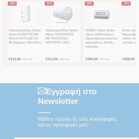
-20%
-26%
-30%
-30%
Ηλεκτρομπόϊλερ Nobel
Ηλεκτρομπόϊλερ Nobel
NOBEL Aelios Boiler
Boiler ηλια
Glass ΚΑΘΕΤΟΣ ΜΕ
Glass ΟΡΙΖΟΝΤΙΟΣ
Glass 300lt ηλιακoύ
θερμοσίφω
ΕΝΑΛΛΑΚΤΗ ΔΕΞΙΑ
ME ΑΝΤΙΣΤΑΣΗ
θερμοσίφωνα κλειστού
Aelios Gla
Με Διάμετρο 36εκ 80Lt
ΑΡΙΣΤΕΡΑ 120Lt
κυκλώματος διπλής
τριπλής ενέ
ενέργειας
€
213,00
€
211,00
€
684,00
€
456,00
€
267,00
€
284,00
€
977,00
€
Εγγραφή στο
Newsletter
Μάθετε πρώτοι τις νέες κυκλοφορίες
και τις προσφορές μας!