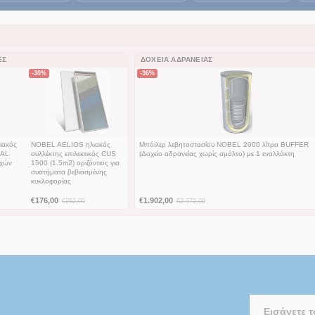
ΕΣ
ΔΟΧΕΊΑ ΑΔΡΆΝΕΙΑΣ
-30%
-36%
ιακός
NOBEL AELIOS ηλιακός
Μπόιλερ λεβητοστασίου NOBEL 2000 λίτρα BUFFER
 AL
συλλέκτης επιλεκτικός CUS
(Δοχείο αδρανείας χωρίς σμάλτο) με 1 εναλλάκτη
οχών
1500 (1.5m2) οριζόντιος για
συστήματα βεβιασμένης
κυκλοφορίας
€
176,00
€
1.902,00
€
252,00
€
2.972,00