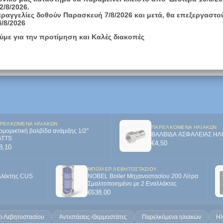
2/8/2026.
r 160 Lt ΙΙ Inox
Μπόιλερ Iliofar 160 Lt ΙΙΙ Inox
Μπόιλερ Iliofar 200 Lt ΙΙ Inox
Boiler
ραγγελίες δοθούν Παρασκευή 7/8/2026 και μετά, θα επεξεργαστο
Nobel 
4/8/2026
τριπλή
ύμε για την προτίμηση και Καλές διακοπές
ΓΟΡΑ
ΑΓΟΡΑ
ΑΓΟΡΑ
ΡΕΛΚΌΜΕΝΑ ΗΛΙΑΚΏΝ
ΠΑΡΕΛΚΌΜΕΝΑ ΗΛΙΑΚΏΝ
ρμομικτική βαλβίδα ανάμιξης 1/2''
ΒΑΛΒΙΔΑ ΑΣΦΑΛΕΙΑΣ ΗΛ
TTS
€
4,50
8,10
ΜΠΌΙΛΕΡ ΛΕΒΗΤΟΣΤΑΣΊΟΥ
λλέκτης CUS
NOBEL Boiler Mηχανοστασίου 200 Λίτρα
Σμαλτοποιημένο με 2 Εναλλάκτες
€
638,00
ρ Λεβητοστασίου
Αντιστάσεις-Θερμοστάτες
Παρελκόμενα ηλιακών
Ηλ