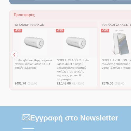
Προσφορές
ΜΠΌΙΛΕΡ ΗΛΙΑΚΏΝ
ΗΛΙΑΚΟΊ ΣΥΛΛΈΚΤ
-19%
-19%
-30%
❮
Boiler ηλιακού θερμοσίφωνα
NOBEL CLASSIC Boiler
NOBEL APOLLON ηλ
Nobel Classic Glass 160Lt
Glass 300lt ηλιακoύ
συλλέκτης επιλεκτικός
διπλής ενέργειας
θερμοσίφωνα κλειστού
2600 (2.6m2) 4 παρ
κυκλώματος τριπλής
ενέργειας για αντλία
θερμότητας
€
491,70
€
1.145,00
€
375,00
€
610,00
€
1.420,00
€
536,00
Εγγραφή στο Newsletter