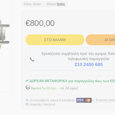
Είδος: Boiler
Μάρκα:
Iliofar
€
800,00
ΣΤΟ ΚΑΛΆΘΙ
ΑΓΟΡ
Χρειάζεστε συμβουλή πριν την αγορά; Καλ
📞
τηλεφωνική παραγγελία
210 2400 680
ΔΩΡΕΑΝ ΜΕΤΑΦΟΡΙΚΑ για παραγγελίες άνω των
€
2
Άμεσα
διαθέσιμο
σε 24 ώρες!
Εύκολες επισ
Αντικαταβολή, κάρτα ή κατάθεση
VISA
Ασφαλές checkout