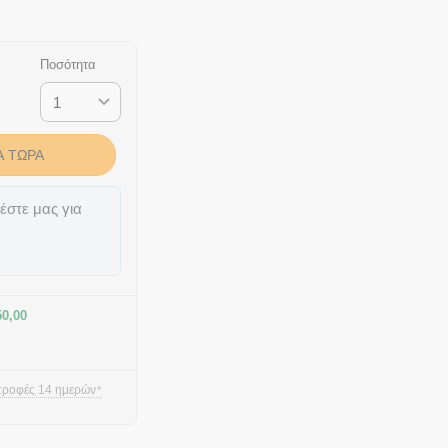
Ποσότητα
Ά ΤΏΡΑ
έστε μας για
50,00
τροφές 14 ημερών
*