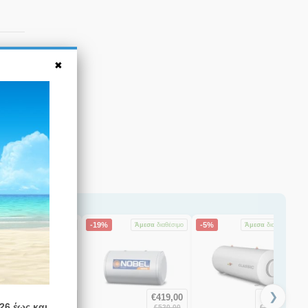
-19%
-5%
Άμεσα
διαθέσιμο
Άμεσα
διαθέσιμο
Άμεσα
διαθέσιμο
❯
€
556,00
€
419,00
€
953,10
26 έως και
€
690,00
€
520,00
€
1.008,00