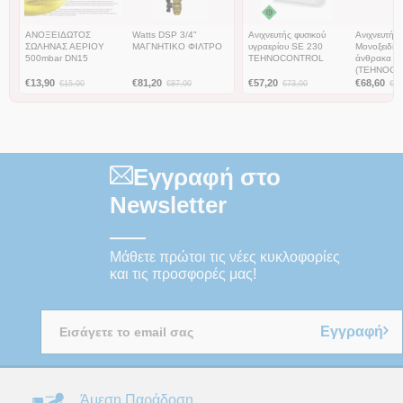
ΑΝΟΞΕΙΔΩΤΟΣ
Watts DSP 3/4"
Ανιχνευτής φυσικού
Ανιχνευτής
ΣΩΛΗΝΑΣ ΑΕΡΙΟΥ
ΜΑΓΝΗΤΙΚΟ ΦΙΛΤΡΟ
υγραερίου SE 230
Μονοξειδίου
500mbar DN15
TEHNOCONTROL
άνθρακα B
(ΤEHNOCO
€
13,90
€
81,20
€
57,20
€
68,60
€
15,00
€
87,00
€
73,00
€
89
Εγγραφή στο
Newsletter
Μάθετε πρώτοι τις νέες κυκλοφορίες
και τις προσφορές μας!
Εγγραφή
Άμεση Παράδοση