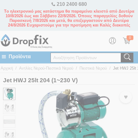
210 2400 680
Tο ηλεκτρονικό μας κατάστημα θα παραμείνει κλειστό από Δευτέρα
10/8/2026 έως και Σάββατο 22/8/2026. Όποιες παραγγελίες δοθούν
Παρασκευή 7/8/2026 και μετά, θα επεξεργαστούν από Δευτέρα
24/8/2026 Ευχαριστούμε για την προτίμηση και Καλές διακοπές
0
/
/
/
Αρχική
Αντλίες Νερού-Πιεστικά Νερού
Πιεστικά Νερού
Jet HWJ 25lt 
Jet HWJ 25lt 204 (1~230 V)
♥