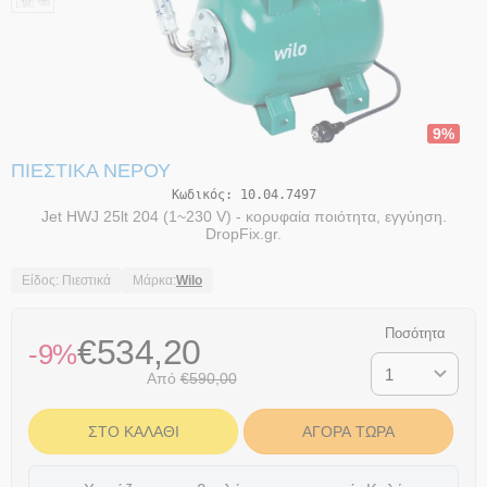
9%
ΠΙΕΣΤΙΚΆ ΝΕΡΟΎ
Κωδικός:
10.04.7497
Jet HWJ 25lt 204 (1~230 V) - κορυφαία ποιότητα, εγγύηση.
DropFix.gr.
Είδος: Πιεστικά
Μάρκα:
Wilo
Ποσότητα
€
534,20
-9%
Από
€
590,00
ΣΤΟ ΚΑΛΆΘΙ
ΑΓΟΡΆ ΤΏΡΑ