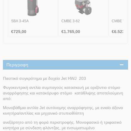
SBA 3-45A
CMBE 3-62
CMBE Twin 
€
725,00
€
1.765,00
€
6.523,00
Περιγραφη
Πιεστικό συγκρότημα με δοχείο Jet HWJ 203
Φυγοκεντρική αντλία συμπαγούς κατασκευή με οριζόντιο στόμιο
αναρρόφησης και κατακόρυφο στόμιο κατάθλιψης αποτελούμενη
από:
Μονοβάθμια αντλία Jet αυτόνομης αναρρόφησης, με ενιαίο άξονα
κινητήρα/αντλίας και μηχανικό στυπιοθλίπτη
ανεξάρτητο από τη φορά περιστροφής. Μονοφασικό ή τριφασικό
κινητήρα με σύνδεση φλάντζας, με ενσωματωμένο