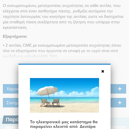
Ο ενσωματωμένος μετατροπέας συχνότητας σε κάθε αντλία, που
ελέγχεται από έναν αισθητήρα πίεσης, ρυθμίζει αυτόματα την
ταχύτητα λειτουργίας του κινητήρα της αντλίας ώστε να διατηρείται
μία σταθερή πίεση ανεξάρτητα από τη ζήτηση που υπάρχει στην
εγκατάσταση.
Εξαρτήματα:
• 2 αντλίες CME με ενσωματωμένο μετατροπέα συχνότητας όπου
όλα τα εξαρτήματα που έρχονται σε επαφή με το υγρό είναι από
ανοξείδωτο χάλυβα (AISI 304).
• Πεντάοδο εξάρτημα με ενσωματωμένη βαλβίδα αντεπιστροφής
Διαβάστε Περισσότερα
(ανά αντλία)..
• 2 Δοχεία διαστολής 2 λίτρων (ανά αντλία).
• Αισθητήριο πίεσης και μανόμετρο (ανά αντλία).
Χαρακτηριστικά
• Καλώδιο τροφοδοσίας μήκους 1,5 m με φις Schuko.
Συνημμένα
• Βηματικός έλεγχος και εναλλαγή αντλιών
• Προστασία κατά της ξηρής λειτουργίας
Παρόμοια Προϊόντα
Το ηλεκτρονικό μας κατάστημα θα
• Ανθεκτική σχεδίαση από ανοξείδωτο χάλυβα
παραμείνει κλειστό από Δευτέρα