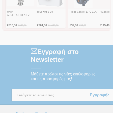
Unilift
HiSewlift 3-35
Press Control EPC-11A
HiControl 
AP50B.50.08.A1.V
€
810,00
€
901,00
€
32,00
€
145,40
€
939,00
€
1.020,00
€
52,00
€
Εγγραφή στο
Newsletter
Μάθετε πρώτοι τις νέες κυκλοφορίες
και τις προσφορές μας!
Εγγραφή