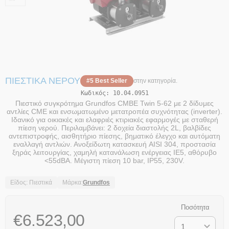
ΠΙΕΣΤΙΚΆ ΝΕΡΟΎ
#5 Best Seller
στην κατηγορία.
Κωδικός:
10.04.0951
Πιεστικό συγκρότημα Grundfos CMBE Twin 5-62 με 2 δίδυμες
αντλίες CME και ενσωματωμένο μετατροπέα συχνότητας (inverter).
Ιδανικό για οικιακές και ελαφριές κτιριακές εφαρμογές με σταθερή
πίεση νερού. Περιλαμβάνει: 2 δοχεία διαστολής 2L, βαλβίδες
αντεπιστροφής, αισθητήριο πίεσης, βηματικό έλεγχο και αυτόματη
εναλλαγή αντλιών. Ανοξείδωτη κατασκευή AISI 304, προστασία
ξηράς λειτουργίας, χαμηλή κατανάλωση ενέργειας IE5, αθόρυβο
<55dBA. Μέγιστη πίεση 10 bar, IP55, 230V.
Είδος: Πιεστικά
Μάρκα:
Grundfos
Ποσότητα
€
6.523,00