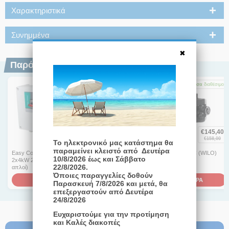
Χαρακτηριστικά
Συνημμένα
Παρόμοια Προϊόντα
-8%
Άμεσα
διαθέσιμο
Άμεσα
διαθέσιμο
Άμεσα
διαθέσιμο
€
145,40
€
1.235,00
€
584,00
€
158,00
Το ηλεκτρονικό μας κατάστημα θα
παραμείνει κλειστό από Δευτέρα
Easy Control MS-L-
Ηλεκτρικός πίνακας για 2
HiControl 1/FC (WILO)
10/8/2026 έως και Σάββατο
2x4kW 230V (3 πλωτήρες
αντλίες 230V/240V
22/8/2026.
απλοί)
Όποιες παραγγελίες δοθούν
ΑΓΟΡΑ
ΑΓΟΡΑ
ΑΓΟΡΑ
Παρασκευή 7/8/2026 και μετά, θα
επεξεργαστούν από Δευτέρα
24/8/2026
Ευχαριστούμε για την προτίμηση
και Καλές διακοπές