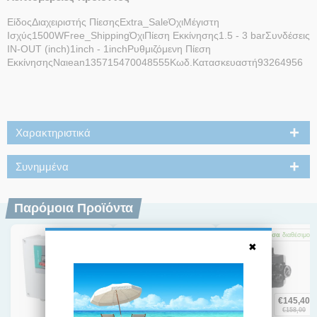
ΕίδοςΔιαχειριστής ΠίεσηςExtra_SaleΌχιΜέγιστη
Ισχύς1500WFree_ShippingΌχιΠίεση Εκκίνησης1.5 - 3 barΣυνδέσεις
IN-OUT (inch)1inch - 1inchΡυθμιζόμενη Πίεση
ΕκκίνησηςΝαιean135715470048555Κωδ.Κατασκευαστή93264956
Χαρακτηριστικά
Συνημμένα
Παρόμοια Προϊόντα
-8%
Άμεσα
διαθέσιμο
Άμεσα
διαθέσιμο
Άμεσα
διαθέσιμο
€
145,40
€
1.235,00
€
584,00
€
158,00