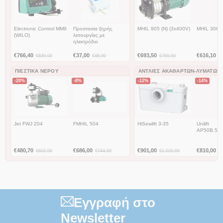
Electronic Control MM9
Προστασια ξηρής
MHIL 905 (N) (3x400V)
MHIL 306
(WILO)
λειτουργίας με
ηλεκτρόδιο
€
766,40
€
37,00
€
693,50
€
616,10
€
839,00
€
46,00
€
750,00
€
ΠΙΕΣΤΙΚΆ ΝΕΡΟΎ
ΑΝΤΛΊΕΣ ΑΚΑΘΆΡΤΩΝ-ΛΥΜΆΤΩΝ
-20%
-8%
-12%
-14%
Jet FWJ 204
FMHIL 504
HiSewlift 3-35
Unilift
AP50B.50.
€
480,70
€
686,00
€
901,00
€
810,00
€
602,00
€
744,00
€
1.020,00
€
Εγγραφή στο
Newsletter