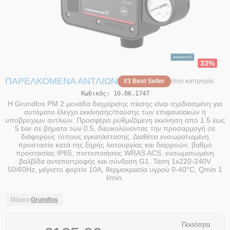
33%
ΠΑΡΕΛΚΌΜΕΝΑ ΑΝΤΛΙΏΝ
#3 Best Seller
στην κατηγορία.
Κωδικός:
10.06.1747
Η Grundfos PM 2 μονάδα διαχείρισης πίεσης είναι σχεδιασμένη για
αυτόματο έλεγχο εκκίνησης/παύσης των επιφανειακών ή
υποβρύχιων αντλιών. Προσφέρει ρυθμιζόμενη εκκίνηση από 1.5 έως
5 bar σε βήματα των 0.5, διευκολύνοντας την προσαρμογή σε
διάφορους τύπους εγκατάστασης. Διαθέτει ενσωματωμένη
προστασία κατά της ξηρής λειτουργίας και διαρροών, βαθμό
προστασίας IP65, πιστοποιήσεις WRAS ACS, ενσωματωμένη
βαλβίδα αντεπιστροφής και σύνδεση G1. Τάση 1x220-240V
50/60Hz, μέγιστο φορτίο 10A, θερμοκρασία υγρού 0-40°C, Qmin 1
l/min.
Μάρκα:
Grundfos
Ποσότητα