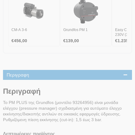
CM-A 3-6
Grundfos PM 1
Easy Contr
230V (3 πλω
€
456,00
€
139,00
€
1.235,00
Περιγραφη
Περιγραφή
Το PM PLUS της Grundfos (μοντέλο 93264956) είναι μονάδα
ελέγχου (pressure manager) σχεδιασμένη για αυτόματο έλεγχο
εκκίνησης/διακοπής αντλιών σε οικιακές εφαρμογές ύδρευσης.
Ρυθμιζόμενη πίεση εκκίνησης (cut-in): 1,5 έως 3 bar.
Λεπτομέρειες προϊόντος