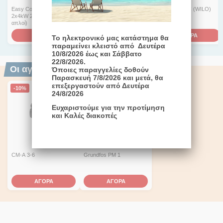
Easy Control MS-L-
Ηλεκτρικός πίνακας για 2
HiControl 1/FC (WILO)
2x4kW 230V (3 πλωτήρες
αντλίες 230V/240V
απλοί)
ΑΓΟΡΑ
ΑΓΟΡΑ
ΑΓΟΡΑ
Το ηλεκτρονικό μας κατάστημα θα
παραμείνει κλειστό από Δευτέρα
10/8/2026 έως και Σάββατο
22/8/2026.
Οι αγοραστές επέλεξαν επίσης
Όποιες παραγγελίες δοθούν
Παρασκευή 7/8/2026 και μετά, θα
επεξεργαστούν από Δευτέρα
-10%
1-3 ημέρες
1-3 ημέρες
24/8/2026
Ευχαριστούμε για την προτίμηση
και Καλές διακοπές
€
456,00
€
139,00
€
505,00
CM-A 3-6
Grundfos PM 1
ΑΓΟΡΑ
ΑΓΟΡΑ