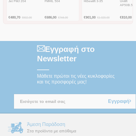
Jet FWJ 204
FMHIL 504
HiSewlift 3-35
Unilift
AP50B.50.
€
480,70
€
686,00
€
901,00
€
810,00
€
602,00
€
744,00
€
1.020,00
€
Εγγραφή στο
Newsletter
Μάθετε πρώτοι τις νέες κυκλοφορίες
και τις προσφορές μας!
Εγγραφή
Άμεση Παράδοση
Στα προϊόντα με απόθεμα