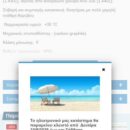
(1.4301), άξονας από ανοξείδωτο χάλυβα AISI 316 (1.4401).
Στιβαρή και συμπαγής κατασκευή. Κινητήρας με πολύ χαμηλή
στάθμη θορύβου
Θερμοκρασία υγρού: +35 °C
Μηχανικός στυπιοθλίπτης : (carbon-graphite)
Κλάση μόνωσης: F
Βαθμός προστασίας: IP55
Max start/ώρα : 30
Διαβάστε Περισσότερα
Χώρα κατασκευής : Πορτογαλία
Χαρακτηριστικά
Συνημμένα
Παρόμοια Προϊόντα
Το ηλεκτρονικό μας κατάστημα θα
παραμείνει κλειστό από Δευτέρα
-11%
-14%
-5%
Άμεσα
διαθέσιμο
Άμεσα
διαθέσιμο
Άμεσα
διαθέσιμο
10/8/2026 έως και Σάββατο