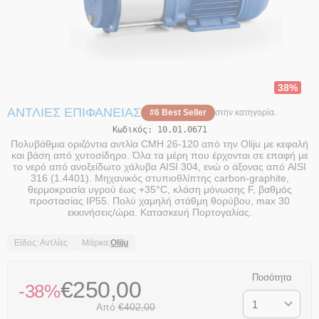
38%
ΑΝΤΛΊΕΣ ΕΠΙΦΆΝΕΙΑΣ
#6 Best Seller
στην κατηγορία.
Κωδικός:
10.01.0671
Πολυβάθμια οριζόντια αντλία CMH 26-120 από την Oliju με κεφαλή
και βάση από χυτοσίδηρο. Όλα τα μέρη που έρχονται σε επαφή με
το νερό από ανοξείδωτο χάλυβα AISI 304, ενώ ο άξονας από AISI
316 (1.4401). Μηχανικός στυπιοθλίπτης carbon-graphite,
θερμοκρασία υγρού έως +35°C, κλάση μόνωσης F, βαθμός
προστασίας IP55. Πολύ χαμηλή στάθμη θορύβου, max 30
εκκινήσεις/ώρα. Κατασκευή Πορτογαλίας.
Είδος: Αντλίες
Μάρκα:
Oliju
Ποσότητα
€
250,00
-38%
Από
€
402,00