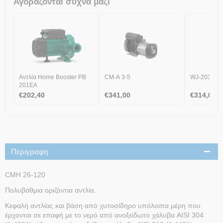
Αγοράζονται συχνά μαζί
Αντλία Home Booster PB
CM-A 3-5
WJ-203-X-
201EA
€
202,40
€
341,00
€
314,00
Περιγραφη
CMH 26-120
Πολυβάθμια οριζόντια αντλία.
Κεφαλή αντλίας και βάση από χυτοσίδηρο υπόλοιπα μέρη που
έρχονται σε επαφή με το νερό από ανοξείδωτο χάλυβα AISI 304