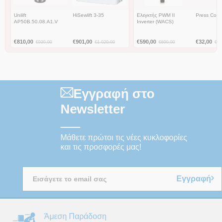
Unilift
HiSewlift 3-35
Ελεγκτής PWM II
Press Cont
AP50B.50.08.A1.V
Inverter (WACS)
€
810,00
€
901,00
€
590,00
€
32,00
€
939,00
€
1.020,00
€
690,00
€
52
Εγγραφή στο
Newsletter
Μάθετε πρώτοι τις νέες κυκλοφορίες
και τις προσφορές μας!
Εγγραφή
Άμεση Παράδοση