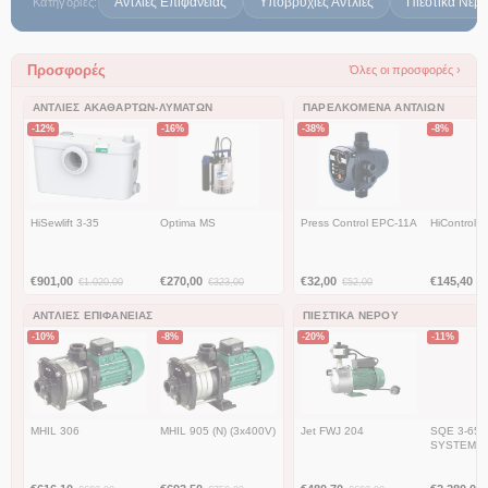
Αντλίες Επιφάνειας
Υποβρύχιες Αντλίες
Πιεστικά Νερ
Κατηγορίες:
Προσφορές
Όλες οι προσφορές ›
ΑΝΤΛΊΕΣ ΑΚΑΘΆΡΤΩΝ-ΛΥΜΆΤΩΝ
ΠΑΡΕΛΚΌΜΕΝΑ ΑΝΤΛΙΏΝ
-12%
-16%
-38%
-8%
HiSewlift 3-35
Optima MS
Press Control EPC-11A
HiControl 
€
901,00
€
270,00
€
32,00
€
145,40
€
1.020,00
€
323,00
€
52,00
€
ΑΝΤΛΊΕΣ ΕΠΙΦΆΝΕΙΑΣ
ΠΙΕΣΤΙΚΆ ΝΕΡΟΎ
-10%
-8%
-20%
-11%
MHIL 306
MHIL 905 (N) (3x400V)
Jet FWJ 204
SQE 3-65 
SYSTEM