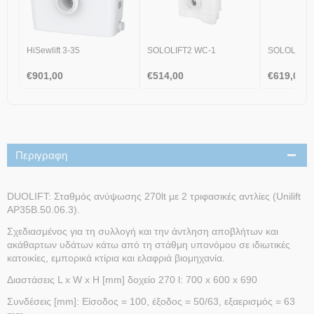
HiSewlift 3-35
SOLOLIFT2 WC-1
SOLOLIFT2
€
901,00
€
514,00
€
619,00
Περιγραφη
DUOLIFT: Σταθμός ανύψωσης 270lt με 2 τριφασικές αντλίες (Unilift
AP35B.50.06.3).
Σχεδιασμένος για τη συλλογή και την άντληση αποβλήτων και
ακάθαρτων υδάτων κάτω από τη στάθμη υπονόμου σε ιδιωτικές
κατοικίες, εμπορικά κτίρια και ελαφριά βιομηχανία.
Διαστάσεις L x W x H [mm] δοχείο 270 l: 700 x 600 x 690
Συνδέσεις [mm]: Είσοδος = 100, έξοδος = 50/63, εξαερισμός = 63