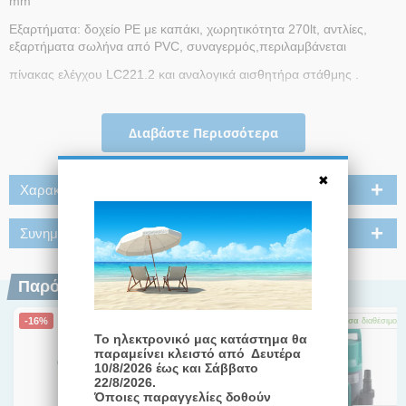
mm
Εξαρτήματα: δοχείο PE με καπάκι, χωρητικότητα 270lt, αντλίες,
εξαρτήματα σωλήνα από PVC, συναγερμός,περιλαμβάνεται
πίνακας ελέγχου LC221.2 και αναλογικά αισθητήρα στάθμης .
Βαθμός προστασίας: IP 68
Κλάση μόνωσης: F
Διαβάστε Περισσότερα
Τύπος πτερωτής: Vortex.
Ελεύθερο πέρασμα στερεού : 35mm
Χαρακτηριστικά
EN 12050-2: Ακάθαρτα ύδατα χωρίς λύματα.
Συνημμένα
Παρόμοια Προϊόντα
-16%
-4%
Άμεσα
διαθέσιμο
Άμεσα
διαθέσιμο
Άμεσα
διαθέσιμο
Το ηλεκτρονικό μας κατάστημα θα
παραμείνει κλειστό από Δευτέρα
10/8/2026 έως και Σάββατο
22/8/2026.
Όποιες παραγγελίες δοθούν
€
270,00
€
550,00