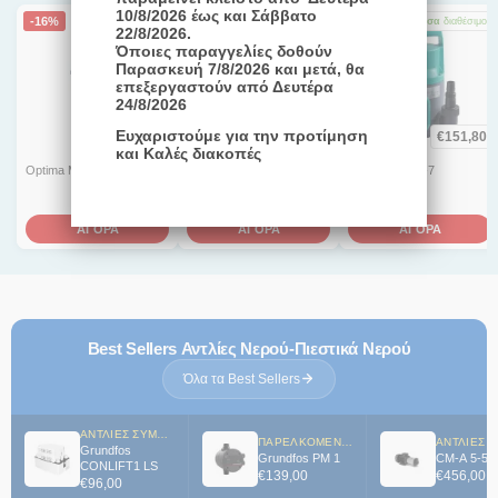
10/8/2026 έως και Σάββατο
Εκδόσεις: A1 με πλωτηροδιακόπτη
-16%
-4%
Άμεσα
διαθέσιμο
Άμεσα
διαθέσιμο
Άμεσα
διαθέσιμο
22/8/2026.
Όποιες παραγγελίες δοθούν
Παρασκευή 7/8/2026 και μετά, θα
επεξεργαστούν από Δευτέρα
24/8/2026
€
270,00
€
550,00
Ευχαριστούμε για την προτίμηση
€
151,80
€
323,00
€
570,00
και Καλές διακοπές
Optima MS
Semisom 390L
Initial Drain 10-7
ΑΓΟΡΑ
ΑΓΟΡΑ
ΑΓΟΡΑ
Best Sellers Αντλίες Νερού-Πιεστικά Νερού
Όλα τα Best Sellers
ΑΝΤΛΊΕΣ ΣΥΜΠΥΚΝΩΜΆΤΩΝ
ΠΑΡΕΛΚΌΜΕΝΑ ΑΝΤΛΙΏΝ
Grundfos
Grundfos PM 1
CM-A 5-5
CONLIFT1 LS
€
139,00
€
456,00
€
96,00