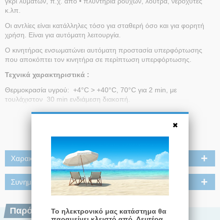
γκρι λυμάτων, π.χ. από • πλυντήρια ρούχων, λουτρά, νεροχύτες
κ.λπ.
Οι αντλίες είναι κατάλληλες τόσο για σταθερή όσο και για φορητή
χρήση. Είναι για αυτόματη λειτουργία.
Ο κινητήρας ενσωματώνει αυτόματη προστασία υπερφόρτωσης
που αποκόπτει τον κινητήρα σε περίπτωση υπερφόρτωσης.
Τεχνικά χαρακτηριστικά :
Θερμοκρασία υγρού: +4°C > +40°C, 70°C για 2 min, με
τουλάχιστον 30 min ενδιάμεση διακοπή.
Τύπος πτερωτής: Ημιανοικτός
Διαβάστε Περισσότερα
Μέγιστο μέγεθος σωματιδίων διέλευσης: ∅10 mm
Τάση τροφοδοσίας: 1 x 220-240 V, 50 Hz
Χαρακτηριστικά
Βαθμός προστασίας: IP 68
Κλάση μόνωσης: B - CC7: F
Συνημμένα
Έξοδοι αντλίας: 2 επιλογές εξόδων από πάνω ή στο πλάι
Περιλαμβάνει: 10 m καλωδίου και βύσμα Schuko, βαλβίδα
Παρόμοια Προϊόντα
Το ηλεκτρονικό μας κατάστημα θα
αντεπιστροφής
παραμείνει κλειστό από Δευτέρα