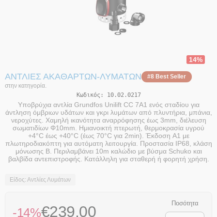
14%
ΑΝΤΛΊΕΣ ΑΚΑΘΆΡΤΩΝ-ΛΥΜΆΤΩΝ
#8 Best Seller
στην κατηγορία.
Κωδικός:
10.02.0217
Υποβρύχια αντλία Grundfos Unilift CC 7A1 ενός σταδίου για
άντληση όμβριων υδάτων και γκρι λυμάτων από πλυντήρια, μπάνια,
νεροχύτες. Χαμηλή ικανότητα αναρρόφησης έως 3mm, διέλευση
σωματιδίων Φ10mm. Ημιανοικτή πτερωτή, θερμοκρασία υγρού
+4°C έως +40°C (έως 70°C για 2min). Έκδοση A1 με
πλωτηροδιακόπτη για αυτόματη λειτουργία. Προστασία IP68, κλάση
μόνωσης B. Περιλαμβάνει 10m καλώδιο με βύσμα Schuko και
βαλβίδα αντεπιστροφής. Κατάλληλη για σταθερή ή φορητή χρήση.
Είδος: Αντλίες Λυμάτων
Ποσότητα
€
239,00
-14%